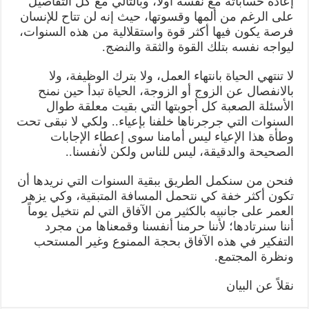
إعادة حساباته مع نفسه أولاً، وبالتالي مع كل التفاصيل
على الرغم من ألمها وقسوتها، حيث إنه لن تتاح للإنسان
فرصة يكون فيها أكثر قوة واستقلالية من هذه السنوات،
ليواجه نفسه بتلك القوة والثقة والنضج.
لا تنتهي الحياة بانتهاء العمل، ولا بترك الوظيفة، ولا
بالانفصال عن الزوج أو الزوجة، الحياة تبدأ حين نمنح
الأسئلة الصعبة كل أجوبتها التي بقيت معلقة طوال
السنوات التي جرجرناها خلفنا بإعياء.. ولكي لا نبقى تحت
وطأة هذا الإعياء ليس أمامنا سوى إعطاء الإجابات
الصحيحة والدقيقة، ليس للناس ولكن لأنفسنا..
فنحن من سنكمل الطريق ببقية السنوات التي نريدها أن
تكون أكثر خفة كي نتحمل المسافة المتبقية، وكي يزهر
العمر على جانبيه بالكثير من الآفاق التي لم نتخيل يوماً
أننا سنرتادها؛ لأننا حرمنا أنفسنا وقمعناها من مجرد
التفكير في هذه الآفاق بحجة الممنوع وغير المستحب
ونظرة المجتمع.
نقلاً عن البيان