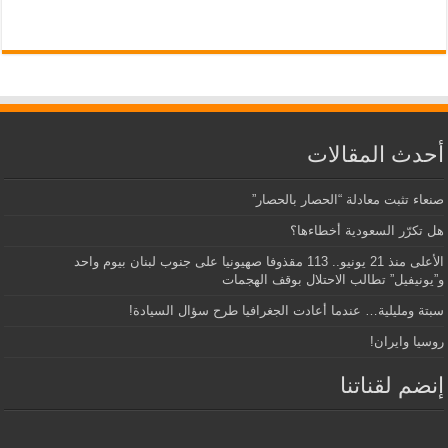
أحدث المقالات
صنعاء تثبت معادلة “الحصار بالحصار”
هل تكرّر السعودية أخطاءها؟
الأعلى منذ 21 يونيو.. 113 مقذوفا صهيونيا على جنوب لبنان بيوم واحد
و”يونيفيل” تطالب الاحتلال بوقف الهجمات
سبتة ومليلية… عندما أعادت الجغرافيا طرح سؤال السيادة!
روسيا وايران!
إنضم لقناتنا