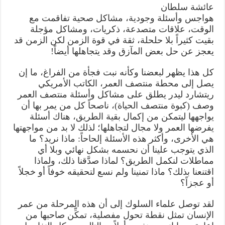
منتصف
عائشة سلطان
الحياة
مغلقة
هواجس وأسئلة وجودية، مشاكل صحية تفاقمت مع
الوقت، علاقات متصدعة، ذكريات، ومشاكل مؤجلة
بقيت كثيراً بلا حلحلة، ثقة في قوة الزمن لكن الزمن قد
يعجز عن حل بعض المآزق وقد يتجاهلها أيضاً!
كل هذا يظهر لبعضنا وكأنه نبت فجأة من الفراغ، ما إن
يصل إلى محطة منتصف العمر، الكاتب الأمريكي
ريتشارد ليدر يطلق على مشاكل وأسئلة منتصف العمر
وصف (كبوة منتصف الحياة)، ناصحاً كل من يمر بها أن
يواجهها ليتمكن من إكمال بقية الطريق، هناك أسئلة
يفرضها العمر ولا مجال لتجاهلها؛ لذلك لا بد من مواجهتها
هي الأخرى، وأكثر هذه الأسئلة إلحاحاً: ماذا نريد؟ ما
الذي يتوجب علينا أن نحسمه بشكل نهائي وبلا أي
مماطلات لنكمل الطريق؟ لماذا صدَّقنا ذلك، ولماذا
اقتنعنا بذلك؟ ماذا تمنينا ولم نسع لتحقيقه خوفاً أو خجلاً
أو عجزاً؟
لقد توصل علماء السلوك إلى أن هذه المرحلة من عمر
الإنسان تمثل نقطة تحول مفصلية، تمكِّن صاحبها من