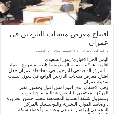
افتتاح معرض منتجات النازحين في
عمران
على
اليمن الحر الاخباري
5 أغسطس، 2019
التعليقات
افتتاح
معرض
اليمن الحر الاخباري/زهور السعيدي
منتجات
النازحين
اقامت شبكة الحماية المجتمعية التابعة لمشروع الحماية
في
– المركز المجتمعي للنازحين في محافظة عمران حفل
عمران
مغلقة
افتتاح معرض منتجات النازحين الواقع في سوق السبت
بمدينة عمران.
وفي الاحتفال الذي اقيم امس الاول بحضور مدير
المركز المجتمعي للنازحين عبدالله صالح العزب
ومسؤول شبكة الحماية المجتمعية محمد حسن الحرورة
، وضابط الموارد البشرية واللوجستيك بالمركز
المجتمعي إبراهيم السلفي وعدد من أعضاء شبكة