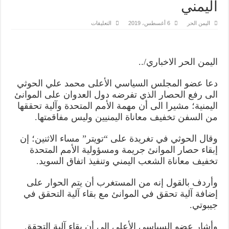
اليمني
على
اليمن الحر
6 أغسطس، 2019
التعليقات
الحوثي
يدعو
إلى
رفع
الحصار
اليمن الحر الاخباري/..
عن
الموانئ
وتخفيف
دعا عضو المجلس السياسي الأعلى محمد علي الحوثي
معاناة
الشعب
الى رفع الحصار الذي تفرضه دول العدوان على الموانئ
اليمني
مغلقة
اليمنية؛ مشيرا الى أن مهمة الأمم المتحدة وآلية تحققها
من السفن تخفيف معاناة اليمنيين وليس مفاقمتها.
وقال الحوثي في تغريدة على “تويتر” مساء الاثنين؛ إن
إبقاء حصار الموانئ جريمة ومسؤولية الأمم المتحدة
تخفيف معاناة الشعب اليمني وتنفيذ اتفاق السويد.
وأردف بالقول إنه من المستغرب أن يتم الحوار على
إضافة آلية تحقق في الموانئ مع بقاء آلية التحقق في
جيبوتي.
وأشار عضو السياسي الأعلى إلى أن بقاء آلية التحقق