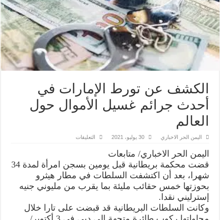
الكشف عن تورط الإمارات في
أحدث جرائم غسيل الأموال حول
العالم
على
اليمن الحر الاخباري
30 يوليو، 2021
التعليقات
الكشف
عن
اليمن الحر الاخباري/ متابعات
تورط
الإمارات
قضت محكمة بريطانية قبل يومين بسجن امرأة لمدة 34
في
شهرا، بعد أن اكتشفت السلطات في مطار هيثرو
أحدث
جرائم
بحوزتها خمس حقائب مليئة بما يقرب من مليوني جنيه
غسيل
الأموال
إسترليني نقدا.
حول
وكانت السلطات البريطانية قد قبضت على تارا خلال
العالم
مغلقة
محاولتها ركوب طائرة متجهة إلى دبي في 3 أكتوبر/