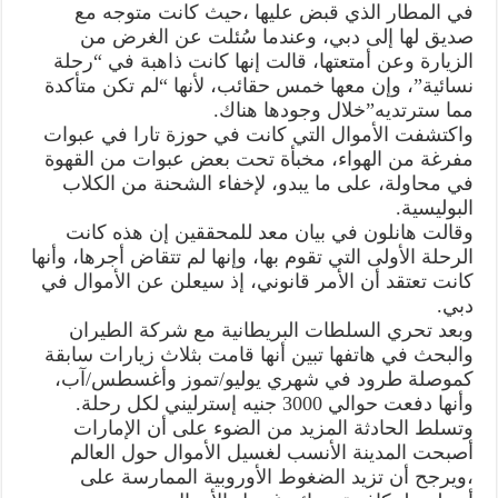
في المطار الذي قبض عليها ،حيث كانت متوجه مع
صديق لها إلى دبي، وعندما سُئلت عن الغرض من
الزيارة وعن أمتعتها، قالت إنها كانت ذاهبة في “رحلة
نسائية”، وإن معها خمس حقائب، لأنها “لم تكن متأكدة
مما سترتديه”خلال وجودها هناك.
واكتشفت الأموال التي كانت في حوزة تارا في عبوات
مفرغة من الهواء، مخبأة تحت بعض عبوات من القهوة
في محاولة، على ما يبدو، لإخفاء الشحنة من الكلاب
البوليسية.
وقالت هانلون في بيان معد للمحققين إن هذه كانت
الرحلة الأولى التي تقوم بها، وإنها لم تتقاض أجرها، وأنها
كانت تعتقد أن الأمر قانوني، إذ سيعلن عن الأموال في
دبي.
وبعد تحري السلطات البريطانية مع شركة الطيران
والبحث في هاتفها تبين أنها قامت بثلاث زيارات سابقة
كموصلة طرود في شهري يوليو/تموز وأغسطس/آب،
وأنها دفعت حوالي 3000 جنيه إسترليني لكل رحلة.
وتسلط الحادثة المزيد من الضوء على أن الإمارات
أصبحت المدينة الأنسب لغسيل الأموال حول العالم
،ويرجح أن تزيد الضغوط الأوروبية الممارسة على