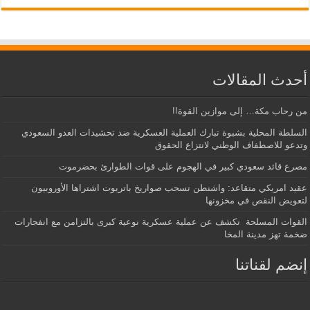
أحدث المقالات
من رحاب مكة… إلى موازين القوة!!
السلطة المحلية بشبوة تبارك العملية العسكرية ضد تحشيدات العدو السعودي
وتدعو للاصطفاف الوطني لانتزاع الحقوق
مصرع قائد سعودي كبير في الهجوم على قوات الطوارئ بحضرموت
عقيد امريكي متقاعد: واشنطن تسحب صواريخ باتريوت اشتراها الأوروبيون
لتعويض النقص في مخزونها
القوات المسلحة تكشف عن عملية عسكرية نوعية كبرى بالتزامن مع انفجارات
ضخمة تهز مدينة المخا
إنضم لقناتنا