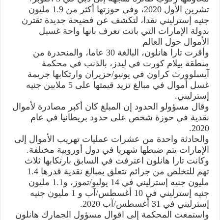
تشرين الأول 2020، وفي حوزتها أكثر من 1.9 مليون
جنيه إسترليني نقدا، لتكشف عن فضيحة جديدة تقترن
بدولة الإمارات التي باتت تعرف بانها واحة غسيل
الأموال حول العالم
وأقرت تارا هانلون، البالغة 30 عاما، والمنحدرة من
منطقة بيلام كورت في ليدز، بالذنب في محكمة
آيسلوورث كراون في يونيو/حزيران وارتكابها جريمة
غسل أموال في مبالغ تزيد قيمتها على 5 ملايين جنيه
إسترليني.
وقال مسؤولو الحدود إن المبلغ كان أكبر مصادرة لأموال
نقدية في حوزة شخص على حدود بريطانيا في عام
2020.
والحادثة واحدة من عشرات عمليات تهريب الأموال إلى
الإمارات يتم ضبطها شهريا في دول أوروبية مختلفة.
وكانت تارا هانلون اعترفت في السابق بارتكابها ثلاث
تهم للتخلص من جرائم تتعلق بمبالغ نقدية قدرها 1.4
مليون جنيه إسترليني في 14 يوليو/تموز، و1.1 مليون
جنيه إسترليني في 10 أغسطس/آب و 1 مليون جنيه
إسترليني في 31 أغسطس/آب 2020.
واستمعت المحكمة إلى اقوال مسؤول الجمارك هانلون