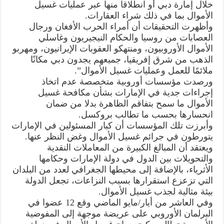
خلال إمارة دبي أو انطلاقا منها عبر عمليات غسيل
الأموال بما في ذلك شراء العقارات.
وأظهرت التحقيقات أن أمراء الحرب الأفغان ورجال
العصابات من روسيا والحكام النيجيريون وغاسلي
الأموال الأوروبيون، ومنتهكو العقوبات الإيرانيون، ومهربو
الذهب من شرق إفريقيا، جميعهم يجدون دبي مكانًا
ملائمًا للعمل وعمليات غسيل الأموال”.
ورصدت مؤسسات أوروبية متخصصة عدم اتخاذ
إجراءات جدية في الإمارات بشأن مكافحة غسيل
الأموال ما سمح بتفاقم الظاهرة بدلا من ضمان
انحسارها بحسب ما تطالب بروكسل.
وأبرزت تلك المؤسسات أن كبار المسئولين في الإمارات
يتورطون في جرائم غسيل الأموال وغض النظر عنها.
ويعتقد أن المبالغ الكبيرة من المعاملات النقدية
والتحويلات بين الدول في دولة الإمارات وحكامها
الأثرياء، بالإضافة إلى محيطها الجغرافي لعدد من البلدان
التي تزعزع استقرارها بسبب النزاعات، تجعل الدولة
بيئة مثالية لجذب غسيل الأموال.
وفي العاشر من أيار/مايو الماضي وقع 12 عضوا في
البرلمان الأوروبي على عريضة موجهة إلى المفوضية