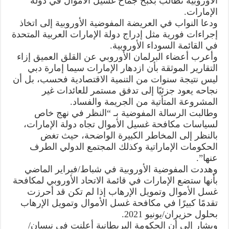
الأوروبية تطالب بكبح جماح غسيل الأموال في دولة
الإمارات.
ودعا النواب في العريضة المفوضية الأوروبية إلى اتخاذ
إجراءات فورية مثل إدراج دولة الإمارات العربية المتحدة
في القائمة السوداء الأوروبية.
وأعرب أعضاء البرلمان الأوروبي عن القلق العميق إزاء
التقارير الموثقة بأن ازدهار الإمارات سيما إمارة دبي
ليس نتيجة سنوات من التنمية الاقتصادية فحسب، بل أن
نجاحه يعود جزئيًا إلى تدفق مستمر للعائدات غير
المشروعة المتأتية من الجريمة والفساد.
وطالبت الرسالة المفوضية بـ “النظر في نهج خاص
لسياسات مكافحة غسيل الأموال تجاه دولة الإمارات،
بالنظر إلى المخاطر الكبيرة الواضحة، حيث تغض
الحكومات الإماراتية وكذلك المجتمع الدولي الطرف
عنها”.
وهددت المفوضية الأوروبية في شباط/فبراير الماضي
بأنها ستضع الإمارات في قائمة الاتحاد الأوروبي لمكافحة
غسل الأموال وتمويل الإرهاب إذا لم تكن قد أحرزت
تقدمًا كبيرًا في مكافحة غسل الأموال وتمويل الإرهاب
بحلول حزيران/يونيو 2021.
ويشار إلى أن الحكومة البريطانية أعلنت في نيسان/