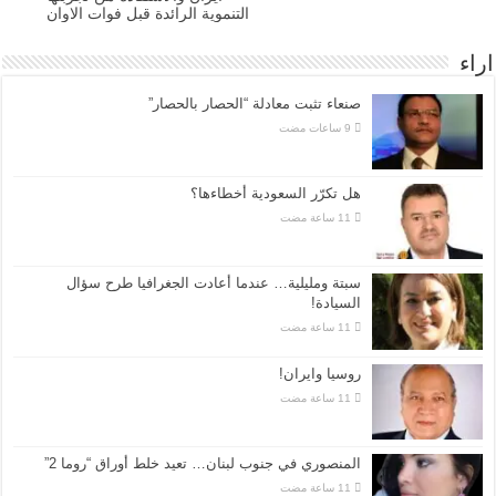
التنموية الرائدة قبل فوات الاوان
اراء
صنعاء تثبت معادلة “الحصار بالحصار”
هل تكرّر السعودية أخطاءها؟
سبتة ومليلية… عندما أعادت الجغرافيا طرح سؤال
السيادة!
روسيا وايران!
المنصوري في جنوب لبنان… تعيد خلط أوراق “روما 2”