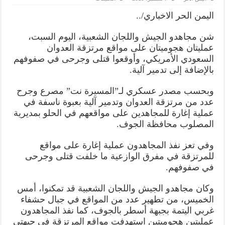
مصرع
مرتزقة
اليمن الحر الاخباري/..
وتدمير
آلية
في
شن مجاهدو الجيش واللجان الشعبية، اليوم السبت،
عمليتين
هجوميتين
عمليتان هجوميتان على مواقع مرتزقة العدوان
بالجوف
وتعز
السعودي الأمريكي، وأوقعوا قتلى وجرحى في صفوفهم
مغلقة
بالإضافة إلى تدمير آلية.
وبحسب مصدر عسكري لـ”المسيرة نت” مصرع وجرح
عدد من مرتزقة العدوان وتدمير آلية بعبوة ناسفة في
عملية إغارة للمجاهدين على مواقعهم في الحلو بمديرية
المصلوب محافظة الجوف.
وفي تعز نفذ المجاهدون عملية إغارة على مواقع
للمرتزقة في مفرق الوازعية ما خلفت قتلى وجرحى
في صفوفهم.
وكان مجاهدو الجيش واللجان الشعبية قد تمكنوا، أمس
الخميس، من تطهير عدد من المواقع في جبال حشفاء
غربي اليتمة بجبهة أسطر بالجوف، كما نفذ المجاهدون
عمليتين هجوميتين استهدفت مواقع المرتزقة في جبهتي