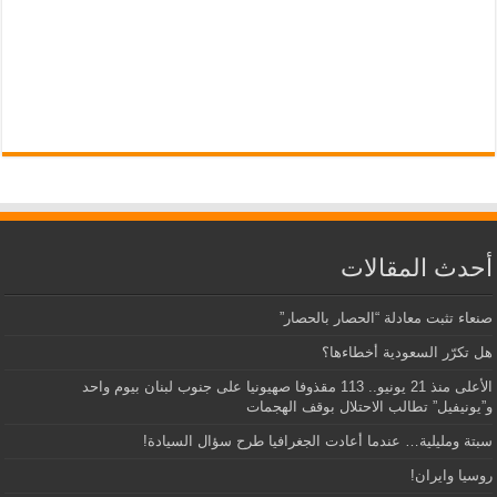
أحدث المقالات
صنعاء تثبت معادلة “الحصار بالحصار”
هل تكرّر السعودية أخطاءها؟
الأعلى منذ 21 يونيو.. 113 مقذوفا صهيونيا على جنوب لبنان بيوم واحد
و”يونيفيل” تطالب الاحتلال بوقف الهجمات
سبتة ومليلية… عندما أعادت الجغرافيا طرح سؤال السيادة!
روسيا وايران!