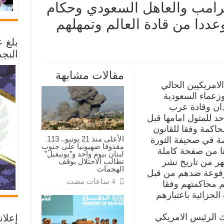
رامب والعاهل السعودي وحكام
عددا من قادة العالم وتمهلهم
بلغ 
النجد
مة
اء
مقالات مشابهة
م
مب
امريكيين الحالي
اهل
وزعماء السعودية
عودي
ام
دان وقادة عرب
ظبي
ي
د للمثول امامها قبل
اهو
اكمة وفقا للقانون
ا
الأعلى منذ 21 يونيو.. 113
ة في صحيفة الثورة
مقذوفا صهيونيا على جنوب
م
انا من صفحة كاملة
لبنان بيوم واحد و”يونيفيل”
لهم
تطالب الاحتلال بوقف
ل شهر من تاريخ نشر
ا
ول
الهجمات
مرفوعة ضدهم من قبل
ها
ة
تم محاكمتهم وفقا
راءات الجزائية باعتبارهم
 الرئيس الامريكي
إعلان