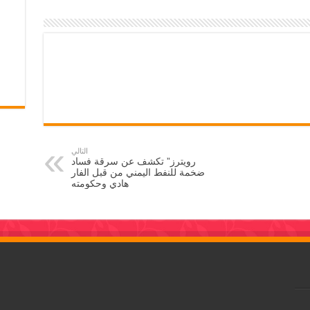
التالي
رويترز” تكشف عن سرقة فساد
ضخمة للنفط اليمني من قبل الفار
هادي وحكومته