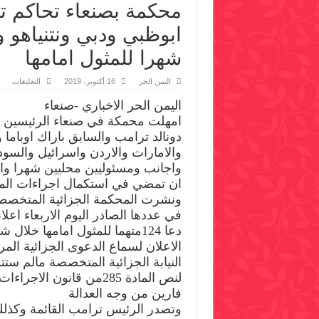
محكمة بصنعاء تحاكم ت
ابوظبي ودبي ونتنياهو و
شهرا للمثول امامها
على
اليمن الحر
16 أكتوبر، 2019
التعليقات
محك
بصنع
اليمن الحر الاخباري -صنعاء
تحاك
ترا
امهلت محمكة في صنعاء الرئيسين ال
والع
دونالد ترامب والسابق باراك اوباما 
الس
وحك
والامارات والاردن واسرائيل والسو
ابو
ودب
واجانب ومسئوليين محليين شهرا واح
ونتني
ان تمضي في استكمال اجراءات المح
وعدد
من
ونشرت المحكمة الجزائية المتخصص
قادة
العال
في عددها الصادر اليوم الاربعاء اعل
وتمه
دعا 124متهما للمثول امامها خلا
شهر
للمث
الاعلان لسماع الدعوى الجزائية ال
امام
مغلق
النيابة الجزائية المتخصصة مالم ست
لنص المادة 285من قانون الاج
فارين من وجه العدالة
وتصدر الرئيس ترامب القائمة وكذلك