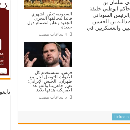
ودي سلمان بن
حاكم ابوظبي خليفة
السعودية تعيّن الشهري
الرئيس السوداني
قائدا لتحالفها البحري
بدالله بن الحسين
الجديد وتعلن انضمام دول
جديدة
يين والعسكريين في
فانس: سنستخدم كل
الأدوات للتوصل لحل مع
طهران.. الجيش الإيراني:
نعزز جاهزيتنا والقواعد
الأمريكية هدفها بلادنا
تابع
LinkedIn