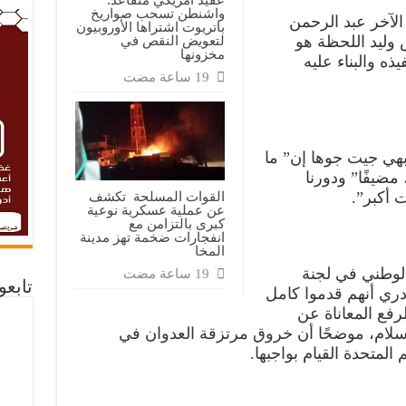
واشنطن تسحب صواريخ
آخر عبد الرحمن
باتريوت اشتراها الأوروبيون
لتعويض النقص في
 وليد اللحظة هو
مخزونها
ه والبناء عليه
بهي جيت جوها إن” ما
مضيفًا” ودورنا
 أكبر”.
القوات المسلحة تكشف
عن عملية عسكرية نوعية
كبرى بالتزامن مع
انفجارات ضخمة تهز مدينة
المخا
لوطني في لجنة
تابع
دري أنهم قدموا كامل
لرفع المعاناة عن
لسلام، موضحًا أن خروق مرتزقة العدوان في
لمتحدة القيام بواجبها.