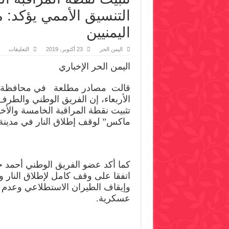
التنسيق الأممي يؤكد: 
اليمنيين
على
اليمن الحر
23 أكتوبر، 2019
التعليقات
تثبي
نقط
اليمن الحر الإخباري
المر
الخا
بالح
قالت مصادر مطلعة في محافظة ال
ورئ
التن
الأربعاء، إن الفريق الوطني والطرف 
الأم
يؤكد
تثبيت نقطة المراقبة الخامسة والأ
ما
ماكس” لوقف إطلاق النار في مدينة 
تحق
اليو
هو
ثمرة
جهو
اليمن
مغلق
كما أكد عضو الفريق الوطني أحمد ج
اتفقا على وقف كامل لإطلاق النار و
وإيقاف الطيران الاستطلاعي وعدم ا
عسكرية.