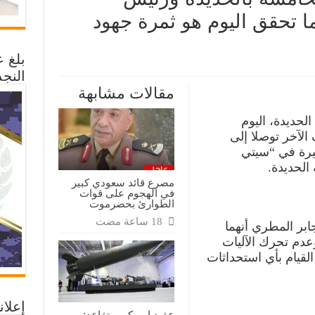
ما تحقق اليوم هو ثمرة جهود
بلغ 
النجد
ت
ة
مقالات مشابهة
اقبة
مسة
ديدة
حديدة، اليوم
يس
سيق
الآخر توصلا إلى
مي
:
خيرة في “سيتي
الحديدة.
ق
م
مصرع قائد سعودي كبير
في الهجوم على قوات
الطوارئ بحضرموت
د
يين
ة
ابر المطري أنهما
عدم تحرك الآليات
لقيام بأي استحداثات
إعلان
عقيد امريكي متقاعد: