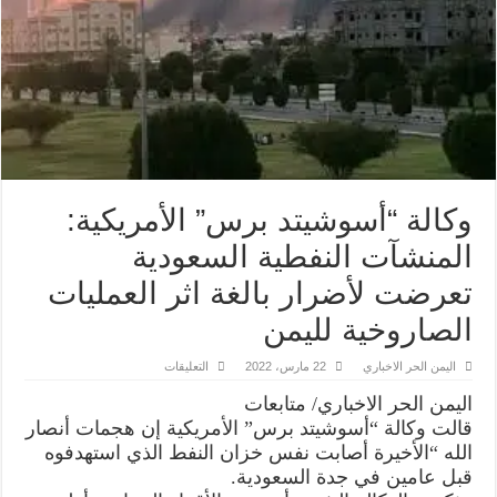
وكالة “أسوشيتد برس” الأمريكية:
المنشآت النفطية السعودية
تعرضت لأضرار بالغة اثر العمليات
الصاروخية لليمن
على
اليمن الحر الاخباري
22 مارس، 2022
التعليقات
وكالة
“أسوشيتد
اليمن الحر الاخباري/ متابعات
برس”
الأمريكية:
قالت وكالة “أسوشيتد برس” الأمريكية إن هجمات أنصار
المنشآت
الله “الأخيرة أصابت نفس خزان النفط الذي استهدفوه
النفطية
السعودية
قبل عامين في جدة السعودية.
تعرضت
لأضرار