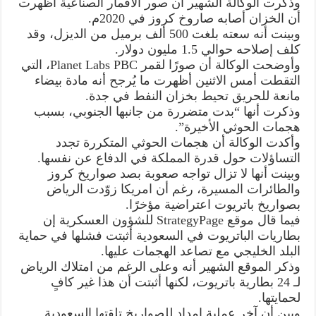
وذكرت الوكالة الشهير أن صور الأقمار الصناعية أظهرت
بالغة
أن الخزان أصابه صاروخ كروز في 2020م.
اثر
العمليات
وبينت أنه سعته بلغت 500 ألف برميل من الديزل، وقد
الصاروخية
لليمن
كلف إصلاحه حوالي 1.5 مليون دولار.
مغلقة
وأوضحت الوكالة أن صورًا لقمر Planet Labs PBC، التي
التقطت أمس الاثنين أظهرت ما يُرجح أنه مادة بيضاء
مانعة للحريق تحيط بخزان النفط في جدة.
وذكرت أنها “بدت متضررة من جانبها الجنوبي، بسبب
هجمات الحوثي الأخيرة”.
وأكدت الوكالة أن هجمات الحوثي المتكررة تجدد
التساؤلات حول قدرة المملكة في الدفاع عن نفسها.
وبينت أنها لا تزال تواجه صعوبة بصد صواريخ كروز
والطائرات المسيرة، رغم أن امريكا زوّدت الرياض
بصواريخ باتريوت اعتراضية مؤخرًا.
فيما قال موقع StrategyPage للشؤون العسكرية إن
بطاريات الباتريوت في السعودية أثبتت فشلها في حماية
البلد الخليجي مع تصاعد الهجمات عليها.
وذكر الموقع الشهير أنه وعلى الرغم من امتلاك الرياض
لـ 24 بطارية باتريوت، لكنها أثبتت أن هذا غير كافٍ
لحمايتها.
وبين أن آخر عملية إمداد للصواريخ تلقتها السعودية