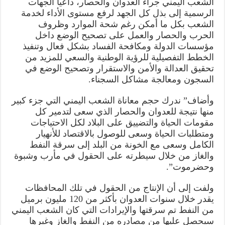
الشعب اليمني جراء العدوان والحصار، داعيا الجهات
الرسمية إلى بذل كل الجهد لرفع مستوى الأداء لخدمة
الشعب بكل ما أمكن رغم شحة الموارد وظروف
الحرب والحصار والعمل على تصحيح الوضع داخل
مؤسسات الدولة ومكافحة الفساد بشكل فعال وتنفيذ
الخطط التفصيلية للرؤية الوطنية والسعي للمزيد من
تحقيق العدالة والأمن والاستقرار وتصحيح الوضع في
السجون ومعالجة مشاكل السجناء.
وأضاف” ندرك حجم معاناة الشعب اليمني التي جزء كبير
منها نتيجة للعدوان والحصار الذي سعى لتدمير كل
مقومات الحياة والتضييق على البلاد لكل الاحتياجات
ومتطلبات الحياة وسعى للوصول بالاقتصاد للأنهيار
الكامل وسعى مع الخونة من البلد إلى سرقة النفط
والغاز من خلال سيطرته على الحقول في مأرب وشبوة
وحضرموت”.
ولفت إلى أن الإنتاج من الحقول في تلك المحافظات
يقدر خلال سنوات العدوان بأكثر من 120 مليون برميل
من النفط تم سرقتها والإيرادات التي كان الشعب اليمني
سيحصل عليها من مصادره من النفط والغاز وغيرها