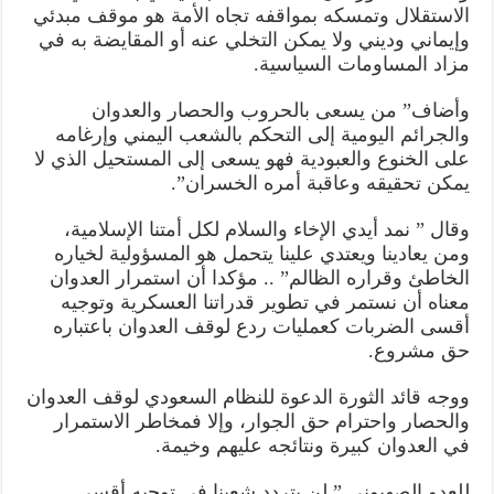
الاستقلال وتمسكه بمواقفه تجاه الأمة هو موقف مبدئي
وإيماني وديني ولا يمكن التخلي عنه أو المقايضة به في
مزاد المساومات السياسية.
وأضاف” من يسعى بالحروب والحصار والعدوان
والجرائم اليومية إلى التحكم بالشعب اليمني وإرغامه
على الخنوع والعبودية فهو يسعى إلى المستحيل الذي لا
يمكن تحقيقه وعاقبة أمره الخسران”.
وقال ” نمد أيدي الإخاء والسلام لكل أمتنا الإسلامية،
ومن يعادينا ويعتدي علينا يتحمل هو المسؤولية لخياره
الخاطئ وقراره الظالم” .. مؤكدا أن استمرار العدوان
معناه أن نستمر في تطوير قدراتنا العسكرية وتوجيه
أقسى الضربات كعمليات ردع لوقف العدوان باعتباره
حق مشروع.
ووجه قائد الثورة الدعوة للنظام السعودي لوقف العدوان
والحصار واحترام حق الجوار، وإلا فمخاطر الاستمرار
في العدوان كبيرة ونتائجه عليهم وخيمة.
للعدو الصهيوني ” لن يتردد شعبنا في توجيه أقسى