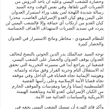
وحصاره للشعب اليمني وعليه أن يأخذ الدروس من
الضربات التي تلقاها، وفي نفس الوقت وجه السيد
رسالة شديدة اللهجة لمن يقف وراء استمرار العدوان
على اليمن وهو كيان العدو الإسرائيلي الغاصب، محذرا
كيان العدو من ارتكاب أي حماقة وإلا فالشعب اليمني لن
يتردد في تسديد الضربات لاستهداف الأهداف الحساسة.
للنظام السعودي : مخاطر ونتائج الاستمرار في العدوان
والحصار كبيرة
توجه السيد عبدالملك بدر الدين الحوثي بالنصح لتحالف
العدوان بوقف العدوان والحصار على الشعب اليمني،
فشعبنا لن يتراجع أبدا في مسيرته التحررية التي تحقق
له الاستقلال التام وحرية القرار وفق مبادئه وانتمائه
وهويتيه الإيمانية تجاه قضاياه في الداخل وفي موقفه
تجاه قضايا الأمة الإسلامية وعلى رأسها القضية
الفلسطينية إنسانا وأرضا ومقدسات والموقف الحازم
من الكيان الإسرائيلي كعدو للأمة ومناهضة الهيمنة
الأمريكية والسياسات العدائية ضد الأمة.
وأكد قائد الثورة أن تمسك الشعب اليمني بحقه في