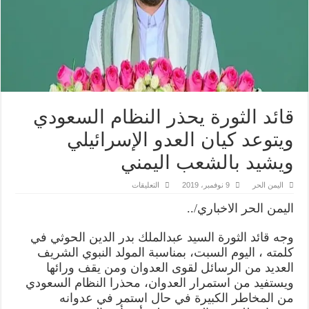
قائد الثورة يحذر النظام السعودي
ويتوعد كيان العدو الإسرائيلي
ويشيد بالشعب اليمني
على
اليمن الحر
9 نوفمبر، 2019
التعليقات
قائد
الثورة
اليمن الحر الاخباري/..
يحذر
النظام
السعودي
وجه قائد الثورة السيد عبدالملك بدر الدين الحوثي في
ويتوعد
كيان
كلمته ، اليوم السبت، بمناسبة المولد النبوي الشريف
العدو
الإسرائيلي
العديد من الرسائل لقوى العدوان ومن يقف ورائها
ويشيد
ويستفيد من استمرار العدوان، محذرا النظام السعودي
بالشعب
اليمني
من المخاطر الكبيرة في حال استمر في عدوانه
مغلقة