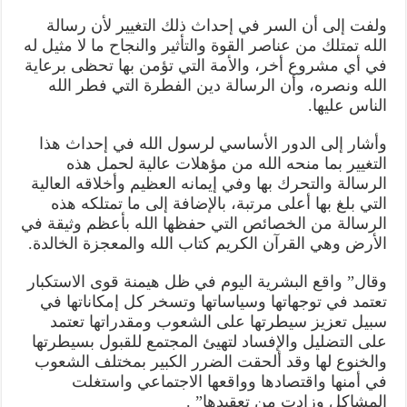
ولفت إلى أن السر في إحداث ذلك التغيير لأن رسالة
الله تمتلك من عناصر القوة والتأثير والنجاح ما لا مثيل له
في أي مشروع أخر، والأمة التي تؤمن بها تحظى برعاية
الله ونصره، وأن الرسالة دين الفطرة التي فطر الله
الناس عليها.
وأشار إلى الدور الأساسي لرسول الله في إحداث هذا
التغيير بما منحه الله من مؤهلات عالية لحمل هذه
الرسالة والتحرك بها وفي إيمانه العظيم وأخلاقه العالية
التي بلغ بها أعلى مرتبة، بالإضافة إلى ما تمتلكه هذه
الرسالة من الخصائص التي حفظها الله بأعظم وثيقة في
الأرض وهي القرآن الكريم كتاب الله والمعجزة الخالدة.
وقال” واقع البشرية اليوم في ظل هيمنة قوى الاستكبار
تعتمد في توجهاتها وسياساتها وتسخر كل إمكاناتها في
سبيل تعزيز سيطرتها على الشعوب ومقدراتها تعتمد
على التضليل والإفساد لتهيئ المجتمع للقبول بسيطرتها
والخنوع لها وقد ألحقت الضرر الكبير بمختلف الشعوب
في أمنها واقتصادها وواقعها الاجتماعي واستغلت
المشاكل وزادت من تعقيدها” .