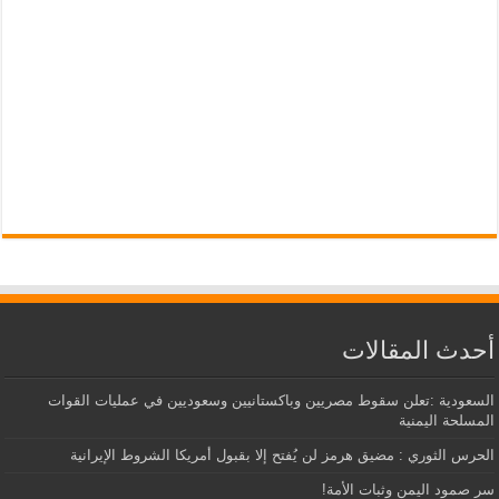
أحدث المقالات
السعودية :تعلن سقوط مصريين وباكستانيين وسعوديين في عمليات القوات
المسلحة اليمنية
الحرس الثوري : مضيق هرمز لن يُفتح إلا بقبول أمريكا الشروط الإيرانية
سر صمود اليمن وثبات الأمة!