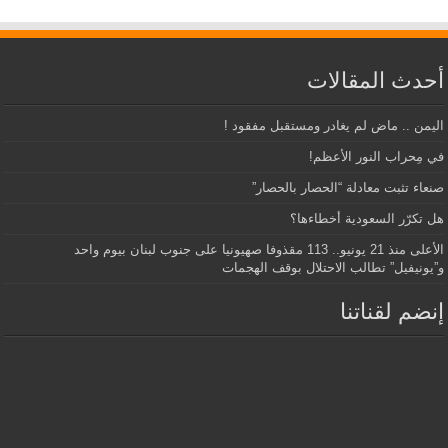
أحدث المقالات
اليمن .. ماض لم يغادر ومستقبل مفقود !
في مِحراب النور الأعظم!
صنعاء تثبت معادلة “الحصار بالحصار”
هل تكرّر السعودية أخطاءها؟
الأعلى منذ 21 يونيو.. 113 مقذوفا صهيونيا على جنوب لبنان بيوم واحد
و”يونيفيل” تطالب الاحتلال بوقف الهجمات
إنضم لقناتنا