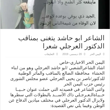
الشاعر ابو حاشد يتغنى بمناقب
الدكتور العرجلي شعرا
على
اليمن الحر
20 ديسمبر، 2019
التعليقات
الشاعر
ابو
اليمن الحر الاخباري-خاص
حاشد
يتغنى
اشاد الشاعرالشعبي /ابو حاشد العرجلي وهو من ابناء
بمناقب
الحشاء محافظة الضالع بالمناقب والمآثر الوطنية
الدكتور
العرجلي
للدكتور/ناصر بن يحيى العرجلي عضو مجلس الشورى
شعرا
مغلقة
رئيس حزب اليمن الحر
واثنى الشاعر في قصيدته التي حملت عنوان حــيــا
حــيـاةالـعـرجـلي ذاك الأســـد بالبطولات التي سطرها
ولايزال الدكتور العرجلي في مختلف ميادين الدفاع عن
الوطن وفيما يلي نص القصيدة: