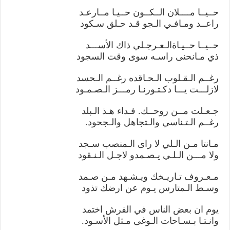
حــيــا مــــلان الــكــون حــيـا مــارعـد
راعــد ومـافـي الـجو قـد حـلق سـكود
حــيــا حــيـاةالـعـرجـلي ذاك الأســـد
ذي مـانحنى راسـه سوى وقت السجود
رغــم الـقـلوب الـحـاقده رغــم الـحسد
لازلـــت يـــا دكـتـورنـا رمـــز الـصـمـود
جـعـلت مــن روحــك. فـداء هـذ الـبلد
رغــم الـتـناسي والـتجاهل والـجحود.
مـانتا مـن الـلي لا راى الـمنصب سـجد
ولا مـــن الـلـي يـصـمدو لاجـل الـنـقود
مـعـروف تـاريـخك ويـشـهد مـن صـمد
وسـط الـمتارس يـوم عن ارضك تذود
يوم ان بعض الناس في الفرش اختمد
وانـتـا بـسـاحات الـوغى مـثل الأسـود.