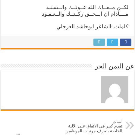
لكــن مــعــاك الله عــونــك والــسـنـد
مــــادام ان الــحــق ركــنــك والــعـمـود
كلمات :الشاعر ابوحاشد العرجلي
عن اليمن الحر
السابق
تقدم كبير في الاتفاق على الآلية
الخاصة بصرف مرتبات الموظفين
التالي