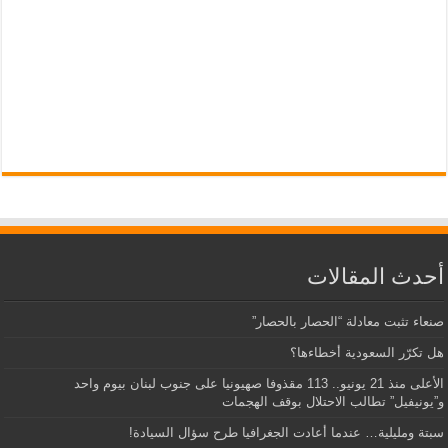
أحدث المقالات
صنعاء تثبت معادلة “الحصار بالحصار”
هل تكرّر السعودية أخطاءها؟
الأعلى منذ 21 يونيو.. 113 مقذوفا صهيونيا على جنوب لبنان بيوم واحد
و”يونيفيل” تطالب الاحتلال بوقف الهجمات
سبتة ومليلية… عندما أعادت الجغرافيا طرح سؤال السيادة!