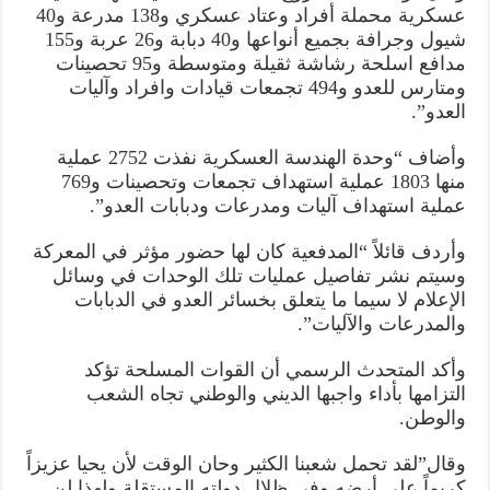
عسكرية محملة أفراد وعتاد عسكري و138 مدرعة و40
شيول وجرافة بجميع أنواعها و40 دبابة و26 عربة و155
مدافع اسلحة رشاشة ثقيلة ومتوسطة و95 تحصينات
ومتارس للعدو و494 تجمعات قيادات وافراد وآليات
العدو”.
وأضاف “وحدة الهندسة العسكرية نفذت 2752 عملية
منها 1803 عملية استهداف تجمعات وتحصينات و769
عملية استهداف آليات ومدرعات ودبابات العدو”.
وأردف قائلاً “المدفعية كان لها حضور مؤثر في المعركة
وسيتم نشر تفاصيل عمليات تلك الوحدات في وسائل
الإعلام لا سيما ما يتعلق بخسائر العدو في الدبابات
والمدرعات والآليات”.
وأكد المتحدث الرسمي أن القوات المسلحة تؤكد
التزامها بأداء واجبها الديني والوطني تجاه الشعب
والوطن.
وقال”لقد تحمل شعبنا الكثير وحان الوقت لأن يحيا عزيزاً
كريماً على أرضه وفي ظلال دولته المستقلة ولهذا لن