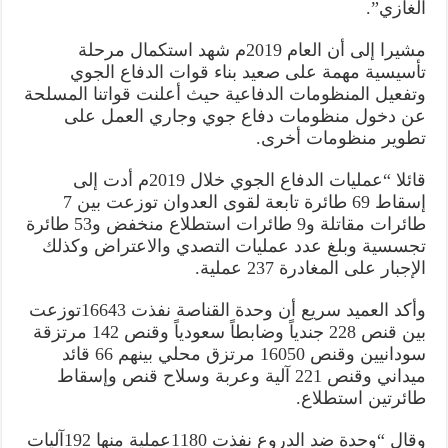
الغازي”.
مشيرا إلى أن العام 2019م شهد استكمال مرحلة
تأسيسية مهمة على صعيد بناء قوات الدفاع الجوي
وتفعيل المنظومات الدفاعية حيث أعلنت قواتنا المسلحة
عن دخول منظومات دفاع جوي وجاري العمل على
تطوير منظومات أخرى.
قائلا “عمليات الدفاع الجوي خلال 2019م أدت إلى
إسقاط 69 طائرة تابعة لقوى العدوان توزعت بين 7
طائرات مقاتلة و9 طائرات استطلاع منخفض و53 طائرة
تجسسية وبلغ عدد عمليات التصدي والاعتراض وكذلك
الإجبار على المغادرة 237 عملية.
وأكد العميد سريع أن وحدة القناصة نفذت 16643توزعت
بين قنص 228 جندياً وضابطاً سعودياً وقنص 142 مرتزقة
سودانيين وقنص 16050 مرتزق محلي بينهم 66 قائد
ميداني وقنص 221 آلية وعربة وسلاح قنص وإسقاط
طائرتين استطلاع.
وقال “وحدة ضد الدروع نفذت 1180عملية منها 192آليات