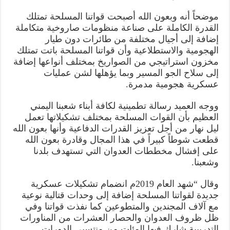
موضحاً أنه وبعون الله أصبحت قواتنا المسلحة تمتلك
القدرة الكاملة على صناعة منظومات صاروخية متكاملة
إضافة إلى أجيال مختلفة من طائرات دون طيار
الهجومية والاستطلاعية وأن قواتنا المسلحة باتت تمتلك
مخزون استراتيجي من الصواريخ بمختلف أنواعها إضافة
إلى سلاح الجو المسير وبما يؤهلها لشن عمليات
عسكرية هجومية مدمرة.
ووجه العميد رسالة تطمينية لكافة أبناء شعبنا اليمني
العظيم بأن القوات المسلحة بمختلف تشكيلاتها تعمل
ليل نهار من أجل تعزيز القدرات الدفاعية وأنها بعون الله
قطعت شوطاً كبيراً في هذا المجال وقادرة بعون الله
على إفشال مخططات العدوان التي تستهدف بلدنا
وشعبنا.
وقال “شهد العام 2019م انضمام تشكيلات عسكرية
جديدة لقواتنا المسلحة إضافة إلى وحدات قتالية نوعية
مع آلاف المجندين والمتطوعين كما نفذت قواتنا وفي
ظل ظروف العدوان والحصار العشرات من المناورات
التدريبية شارك فيها المئات من منتسبي الدورات