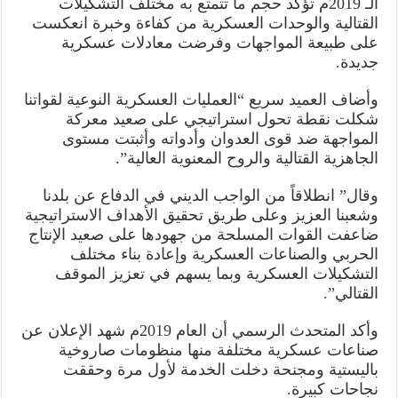
الـ 2019م تؤكد حجم ما تتمتع به مختلف التشكيلات
القتالية والوحدات العسكرية من كفاءة وخبرة انعكست
على طبيعة المواجهات وفرضت معادلات عسكرية
جديدة.
وأضاف العميد سريع “العمليات العسكرية النوعية لقواتنا
شكلت نقطة تحول استراتيجي على صعيد معركة
المواجهة ضد قوى العدوان وأدواته وأثبتت مستوى
الجاهزية القتالية والروح المعنوية العالية”.
وقال” انطلاقاً من الواجب الديني في الدفاع عن بلدنا
وشعبنا العزيز وعلى طريق تحقيق الأهداف الاستراتيجية
ضاعفت القوات المسلحة من جهودها على صعيد الإنتاج
الحربي والصناعات العسكرية وإعادة بناء مختلف
التشكيلات العسكرية وبما يسهم في تعزيز الموقف
القتالي”.
وأكد المتحدث الرسمي أن العام 2019م شهد الإعلان عن
صناعات عسكرية مختلفة منها منظومات صاروخية
باليستية ومجنحة دخلت الخدمة لأول مرة وحققت
نجاحات كبيرة.