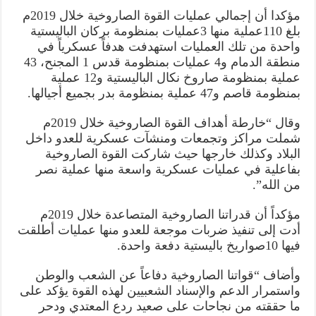
مؤكدا أن إجمالي عمليات القوة الصاروخية خلال 2019م
بلغ 110عملية منها 3عمليات بمنظومة بركان الباليستية
واحدة من تلك العمليات استهدفت هدفاً عسكرياً في
منطقة الدمام و4 عمليات بمنظومة قدس 1 المجنح، 43
عملية بمنظومة صاروخ نكال الباليستية و12 عملية
بمنظومة قاصم و47 عملية بمنظومة بدر بجميع أجيالها.
وقال “خارطة أهداف القوة الصاروخية خلال 2019م
شملت مراكز وتجمعات ومنشآت عسكرية للعدو داخل
البلاد وكذلك خارجها حيث شاركت القوة الصاروخية
بفاعلية في عمليات عسكرية واسعة منها عملية نصر
من الله”.
مؤكداً أن قدراتنا الصاروخية المتصاعدة خلال 2019م
أدت إلى تنفيذ ضربات موجعة للعدو منها عمليات أطلقت
فيها 10صواريخ باليستية دفعة واحدة.
وأضاف “قواتنا الصاروخية دفاعاً عن الشعب والوطن
واستمرار الدعم والإسناد الشعبيين لهذه القوة يؤكد على
ما حققته من نجاحات على صعيد ردع المعتدي ودحر