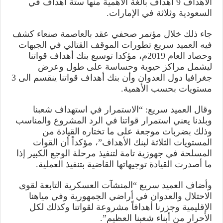
الأهداف 9 أهداف بالغة الأهمية منها ستة أهداف في
الأهمية
السعودية وثلاثة في الإمارات.
منها
6
أهداف
في
جاء ذلك خلال مؤتمر صحفي عقد بالعاصمة صنعاء كشف
السعودية
فيه العميد سريع تطورات الموقف القتالي في الجبهات
و3
في
وحصاد العام 2019م، مؤكدا توسيع بنك أهداف قواتنا
الإمارات
مغلقة
ليشمل مراكز حيوية وحساسة على طول وعرض
جغرافيا دول العدوان وأن بنك أهداف قواتنا ينقسم الى 3
مستويات بحسب الأهمية.
وقال العميد سريع: “الاستمرار في استهداف شعبنا
وبلدنا يعني استمرار قواتنا في الرد المشروع والمناسب
وذلك بضربات موجعة على ما تختاره القيادة من
المستويات الثلاثة لبنك الأهداف”، مؤكداً أن القوات
المسلحة في جهوزية تامة لتنفيذ مرحلة الوجع الكبير إذا
ما أصدرت القيادة توجيهاتها القاضية بتنفيذ العملية.
وأضاف العميد سريع “المنشآت العسكرية التابعة لقوى
الاحتلال والعدوان في أراضي الجمهورية وفي مياهنا
الإقليمية وجزرنا أهدافاً مشروعة لقواتنا وكذلك لكل
الأحرار من أبناء شعبنا العظيم”.