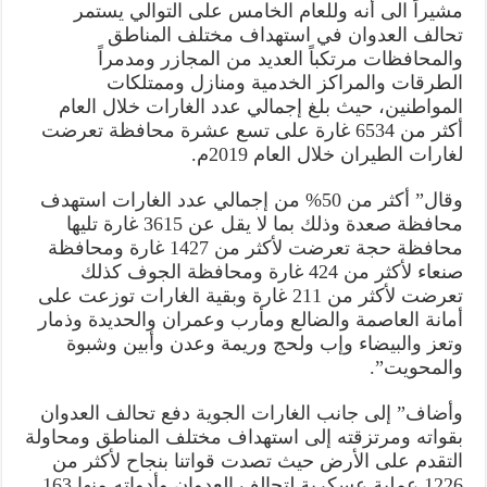
مشيراً الى أنه وللعام الخامس على التوالي يستمر
تحالف العدوان في استهداف مختلف المناطق
والمحافظات مرتكباً العديد من المجازر ومدمراً
الطرقات والمراكز الخدمية ومنازل وممتلكات
المواطنين، حيث بلغ إجمالي عدد الغارات خلال العام
أكثر من 6534 غارة على تسع عشرة محافظة تعرضت
لغارات الطيران خلال العام 2019م.
وقال” أكثر من 50% من إجمالي عدد الغارات استهدف
محافظة صعدة وذلك بما لا يقل عن 3615 غارة تليها
محافظة حجة تعرضت لأكثر من 1427 غارة ومحافظة
صنعاء لأكثر من 424 غارة ومحافظة الجوف كذلك
تعرضت لأكثر من 211 غارة وبقية الغارات توزعت على
أمانة العاصمة والضالع ومأرب وعمران والحديدة وذمار
وتعز والبيضاء وإب ولحج وريمة وعدن وأبين وشبوة
والمحويت”.
وأضاف” إلى جانب الغارات الجوية دفع تحالف العدوان
بقواته ومرتزقته إلى استهداف مختلف المناطق ومحاولة
التقدم على الأرض حيث تصدت قواتنا بنجاح لأكثر من
1226 عملية عسكرية لتحالف العدوان وأدواته منها 163