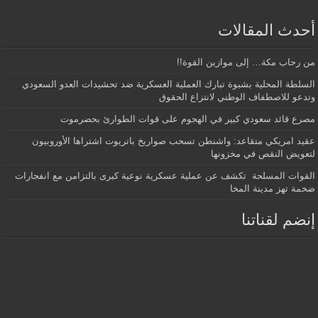
أحدث المقالات
من رحاب مكة… إلى موازين القوة!!
السلطة المحلية بشبوة تبارك العملية العسكرية ضد تحشيدات العدو السعودي
وتدعو للاصطفاف الوطني لانتزاع الحقوق
مصرع قائد سعودي كبير في الهجوم على قوات الطوارئ بحضرموت
عقيد امريكي متقاعد: واشنطن تسحب صواريخ باتريوت اشتراها الأوروبيون
لتعويض النقص في مخزونها
القوات المسلحة تكشف عن عملية عسكرية نوعية كبرى بالتزامن مع انفجارات
ضخمة تهز مدينة المخا
إنضم لقناتنا