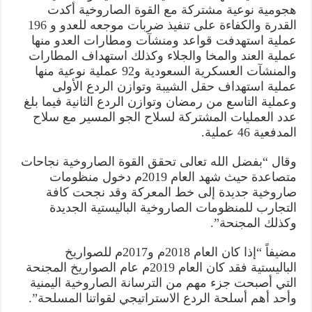
هجومية نوعية مشتركة مع القوة الصاروخية أكدت
القدرة والكفاءة على تنفيذ ضربات موجعه للعدو و 196
عملية استهدفت قواعد ومنشآت ومطارات العدو منها
عملية العند والمخا والجلاء وكذلك استهداف المطارات
والمنشآت العسكرية السعودية و92 عملية نوعية منها
عملية استهداف حقل الشيبة وتوازن الردع الأولى
وعملية التاسع من رمضان وتوازن الردع الثانية فيما بلغ
عدد العمليات المشتركة لسلاح الجو المسير مع سلاح
المدفعية 46 عملية.
وقال “بفضل الله تعالى تحقق القوة الصاروخية نجاحات
متصاعدة حيث شهد العام 2019م دخول منظومات
صاروخية جديدة إلى خط المعركة وقد نجحت كافة
التجارب للمنظومات الصاروخية الباليستية الجديدة
وكذلك المجنحة”.
مضيفاً “إذا كان العام 2018م و2017م للصواريخ
الباليستية فقد كان العام 2019م عام الصواريخ المجنحة
التي أصبحت جزء مهم من الترسانة الصاروخية اليمنية
وأحد أهم أسلحة الردع الاستراتيجي لقواتنا المسلحة”.