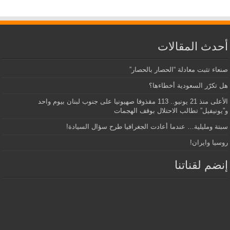
أحدث المقالات
صنعاء تثبت معادلة “الحصار بالحصار”
هل تكرّر السعودية أخطاءها؟
الأعلى منذ 21 يونيو.. 113 مقذوفا صهيونيا على جنوب لبنان بيوم واحد
و”يونيفيل” تطالب الاحتلال بوقف الهجمات
سبتة ومليلية… عندما أعادت الجغرافيا طرح سؤال السيادة!
روسيا وايران!
إنضم لقناتنا