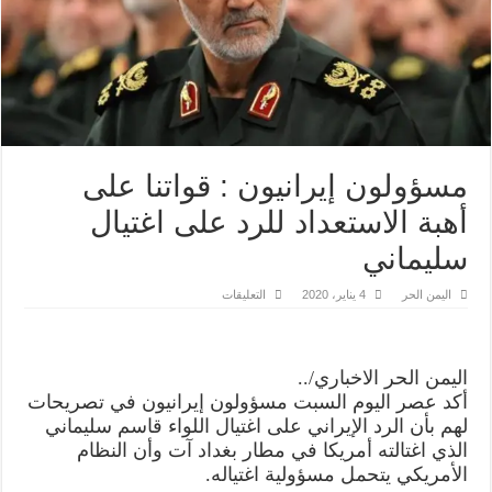
مسؤولون إيرانيون : قواتنا على
أهبة الاستعداد للرد على اغتيال
سليماني
على
اليمن الحر
4 يناير، 2020
التعليقات
مسؤولون
إيرانيون
:
قواتنا
على
اليمن الحر الاخباري/..
أهبة
الاستعداد
أكد عصر اليوم السبت مسؤولون إيرانيون في تصريحات
للرد
على
لهم بأن الرد الإيراني على اغتيال اللواء قاسم سليماني
اغتيال
الذي اغتالته أمريكا في مطار بغداد آت وأن النظام
سليماني
مغلقة
الأمريكي يتحمل مسؤولية اغتياله.