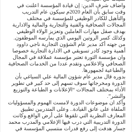
واضاف شرف الدين: إن قيادة المؤسسة اعلنت في
وقت سابق بأن العام 2020م سيكون عام التدريب
والتأهيل للكادر الوظيفي للمؤسسة في مختلف
المجالات الصحافية والفنية والتجارية والمالية والادارية
بهدف صقل مهارات العاملين وتعزيز الولاء الوظيفي
وكذلك كسر الروتين اليومي الذي يمارسه الموظفون.
من جهته أكد مدير عام الشؤون التجارية ناجي داوود
أهمية وجود كادر تسويقي في الادارة التجارية خصوصا
وان مؤسسة الثورة تعتبر مؤسسة عملاقة في المجال
الصحافي والاعلامي وتقدم عددا من الخدمات الصحافية
والطباعية لجمهورها.
بدوره قال مدير عام شؤون المالية علي السياغي بأن
الدورة ومخرجاتها سوف تسهم إلى حد كبير في تطوير
الأداء بمختلف المجالات “الإعلانات و الطباعة والتوزيع
والنشر”.
وأكد ان موضوعات الدورة لامست الهموم والمسؤوليات
الملقاة على عاتق القيادة.. وعلى المتدربين تطبيق
المعارف النظرية التي تلقوها على أرض الواقع.وكانت
الدورة التدريبية التي درب فيها الإعلامي والمدرب محمد
جسار هدفت إلى رفع قدرات منتسبي المؤسسة في