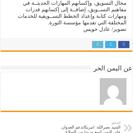
مجال التسويق، وإكسابهم المهارات الحديثــة في
مفاهيم التســويق، إضافــة إلى إكسابهم قدرات
ومهارات كتابة وإعداد الخطط التســويقية للخدمات
المختلفة التي تقدمها مؤسسة الثورة.
تصوير/ عادل حويس
عن اليمن الحر
السابق
السيد نصرالله: امريكاتدعم العدوان
على اليمن لتبيع مزيدا من السلاح