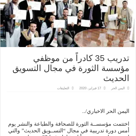
تدريب 35 كادراً من موظفي
مؤسسة الثورة في مجال التسويق
الحديث
على
اليمن الحر
17 فبراير، 2020
التعليقات
تدريب
35
كادراً
من
موظفي
اليمن الحر الاخباري/..
مؤسسة
الثورة
في
اختتمت مؤسســة الثورة للصحافة والطباعة والنشر يوم
مجال
التسويق
أمس دورة تدريبية في مجال “التســويق الحديث” والتي
الحديث
مغلقة