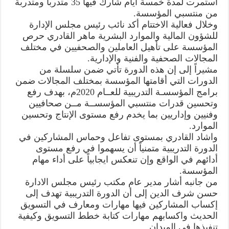
استمرت لمدة خمسة أيام شارك فيها 35 متدربا ومتدربة
من منتسبي المؤسسة.
وخلال فعالية الاختتام أكد نائب رئيس مجلس الإدارة
للشؤون المالية والموارد البشرية ماهر القادري حرص
المؤسسة على تأهيل العاملين والصحفيين في مختلف
المجالات الصحفية والفنية والإدارية.
مشيراً إلى إن هذه الدورة تأتي ضمن سلسلة من
الدورات التي أقامتها المؤسسة بمختلف المجالات ضمن
برامج المؤسسـة التدريبية للعــام 2020م، بهدف رفع
وتحسين قدرات منتسبي المؤسســة مــن صحافيين
وفنيين وإداريين بما يخدم رفع مستوى الإنتاج وتحسين
الموارد.
واشاد القادري بمستوى تفاعل وحماس المشاركين في
الدورة التدريبية متمنياً أن يسهموا في رفع مستوى
أدائهم في الواقع وإن تنعكس ايجابياً على أداء مهام
المؤسسة.
من جانبه أشار مدير عام مكتب رئيس مجلس الادارة
حسن شرف الدين إلى أن الدورة التدريبية تهدف إلى
إكساب المشاركين فيها مهارات ومعارف في التسويق
الحديث واكسابهم مهارات كتابة خطط التسويق وكيفية
تنفيذها في الميدان.