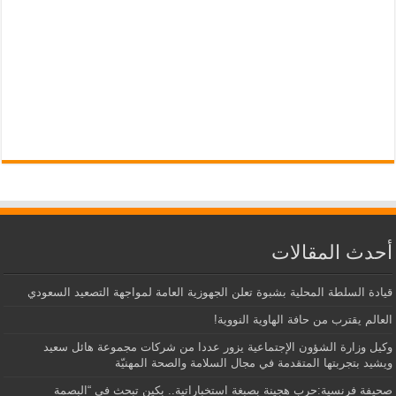
أحدث المقالات
قيادة السلطة المحلية بشبوة تعلن الجهوزية العامة لمواجهة التصعيد السعودي
العالم يقترب من حافة الهاوية النووية!
وكيل وزارة الشؤون الإجتماعية يزور عددا من شركات مجموعة هائل سعيد
ويشيد بتجربتها المتقدمة في مجال السلامة والصحة المهنيّة
صحيفة فرنسية:حرب هجينة بصبغة استخباراتية.. بكين تبحث في “البصمة