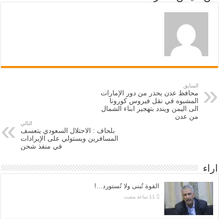
السابق
محافظ عدن يحذر من دور الإمارات
المشبوه في نقل فيروس كورونا
الى اليمن ويندد بتهجير ابناء الشمال
من عدن
التالي
بلحاف : الاحتلال السعودي يتعسف
المسافرين ويستولي على الإيرادات
في منفذ شحن
اراء
القوة تُبنى ولا تُستورد…!