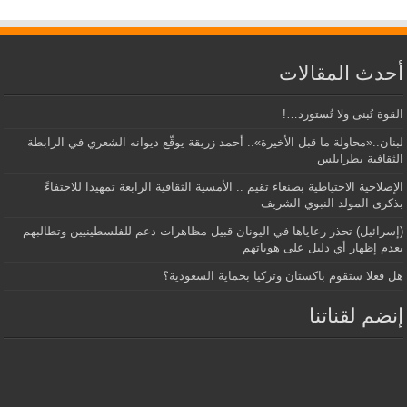
أحدث المقالات
القوة تُبنى ولا تُستورد…!
لبنان..«محاولة ما قبل الأخيرة».. أحمد زريقة يوقّع ديوانه الشعري في الرابطة
الثقافية بطرابلس
الإصلاحية الاحتياطية بصنعاء تقيم .. الأمسية الثقافية الرابعة تمهيدا للاحتفاءً
بذكرى المولد النبوي الشريف
(إسرائيل) تحذر رعاياها في اليونان قبيل مظاهرات دعم للفلسطينيين وتطالبهم
بعدم إظهار أي دليل على هوياتهم
هل فعلا ستقوم باكستان وتركيا بحماية السعودية؟
إنضم لقناتنا