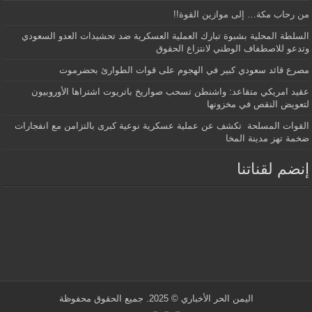
من رحاب مكة… إلى موازين القوة!!
السلطة المحلية بشبوة تبارك العملية العسكرية ضد تحشيدات العدو السعودي
وتدعو للاصطفاف الوطني لانتزاع الحقوق
مصرع قائد سعودي كبير في الهجوم على قوات الطوارئ بحضرموت
عقيد امريكي متقاعد: واشنطن تسحب صواريخ باتريوت اشتراها الأوروبيون
لتعويض النقص في مخزونها
القوات المسلحة تكشف عن عملية عسكرية نوعية كبرى بالتزامن مع انفجارات
ضخمة تهز مدينة المخا
إنضم لقناتنا
اليمن الحر الأخباري
© 2025. جميع الحقوق محفوظة