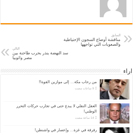
السابق
مناقشة أوضاع السجون الإحتياطية
والصعوبات التي تواجهها
التالي
سد النهضة ينذر بحرب طاحنة بين
مصر واثوبيا
اراء
من رحاب مكة… إلى موازين القوة!!
العقل النقلي لا يبدع حتى في تجارب حركات التحرر
الوطني!
رفرفة في غزة… وإعصار في واشنطن!