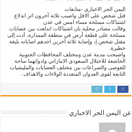
مقتل
واصابة
اليمن الحر الاخباري -متابعات
4مسلحين
اثر
قتل شخص على الاقل واصيب ثلاثة آخرون اثر اندلاع
اشتباكات
اشتباكات مسلحة مساء امس في عدن
بعدن
مغلقة
وقالت مصادر محلية بان اشتباكات اندلعت بين عصابات
مسلحة على قطعة أرض في منطقة الممدارة، أدت إلى
مقتل شخص إ، وإصابة ثلاثة آخرين احدهم اصاباته بليغة
خطيرة.
واصبحت مدينة عدن ومختلف المحافظات الجنوبية
الخاضعة للاحتلال السعودي الاماراتي وادواتهما ساحة
للفوضى والصراعات بين مختلف العصابات والمليشيات
التابعة لقوى العدوان المتعددة الولاءات والاهداف .
عن اليمن الحر الاخباري