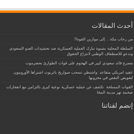
أحدث المقالات
من رحاب مكة… إلى موازين القوة!!
السلطة المحلية بشبوة تبارك العملية العسكرية ضد تحشيدات العدو السعودي
وتدعو للاصطفاف الوطني لانتزاع الحقوق
مصرع قائد سعودي كبير في الهجوم على قوات الطوارئ بحضرموت
عقيد امريكي متقاعد: واشنطن تسحب صواريخ باتريوت اشتراها الأوروبيون
لتعويض النقص في مخزونها
القوات المسلحة تكشف عن عملية عسكرية نوعية كبرى بالتزامن مع انفجارات
ضخمة تهز مدينة المخا
إنضم لقناتنا