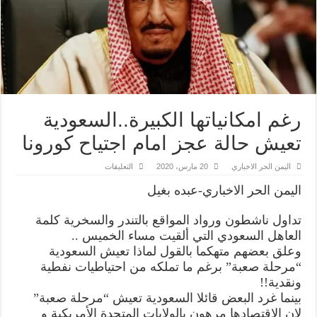
رغم امكانياتها الكبيرة..السعودية
تعيش حالة عجز امام اجتياح كورونا
على
اليمن الحر الاخباري
20 مارس، 2020
التعليقات
رغم
امكانياتها
اليمن الحر الاخباري-عبده بغيل
الكبيرة..السعودية
تعيش
حالة
تداول ناشطون ورواد المواقع بالتندر والسخرية كلمة
عجز
امام
العاهل السعودي التي ألقيت مساء الخميس ..
اجتياح
كورونا
وعلق بعضهم متهكما بالقول لماذا تعيش السعودية
مغلقة
“مرحلة صعبة” برغم ما تملكه من احتياطيات نفطية
ونقدية!!
بينما غرد البعض قائلا السعودية تعيش “مرحلة صعبة”
لان الاقتصادها مرهون بالولايات المتحدة الأمريكية و