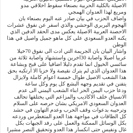
خيول
الاصيلة بالكلية الحربية بصنعاء سقوط اخلاقي مدو
الكلية
الحربية
ومريع لهذا العدوان الهمجي
جسد
واضاف الحزب في بيان صادر عنه اليوم بصنعاء بان
الحقد
السعودي
الهجوم البربري الوحشي والذي اسفر عن نفوق عشرات
على
كل
الاحصنة العربية الاصيلة يعكس مدى الحقد الدفين الذي
ماهو
يكنه العدو السعودي على كل ماهو جميل واصيل في هذا
اصيل
وجميل
الوطن
في
اليمن
واشار البيان بان الجريمة التي ادت الى نفوق 70خيلا
مغلقة
عربيا اصيلا واصابة 30اخرين واستشهاد واصابة ثلاثة من
سائسي الخيول انما تقدم دليلا اضافيا على قبح وبشاعة
هذا العدوان الذي لم يترك نقيصة ولا خزيا الا ارتكبه بحق
هذا الشعب الاصيل طوال خمسة اعوام كاملة ولايزال
يتفنن في تقديم وجهه البشع كل يوم وكل ساعة
ودعا حزب اليمن الحر ابناء الشعب اليمني الى عدم
الانسياق خلف الاكاذيب والمزاعم التي يختلقها تحالف
العدوان السعودي الامريكي بشان حرصه على السلام
وترحيبه بدعوات وقف الحرب وعدم التهاون في حشد
كل الطاقات في مواجهة هذا العدو المتغطرس وردعه
بكل الوسائل الممكنة والعمل على رفد الجبهات بكل
غال ونفيس حتى انكسار هذا العدو وتحقيق النصر مشيرا