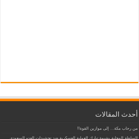
أحدث المقالات
من رحاب مكة… إلى موازين القوة!!
السلطة المحلية بشبوة تبارك العملية العسكرية ضد تحشيدات العدو السعودي