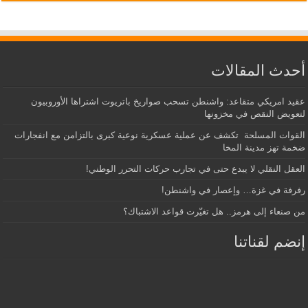
أحدث المقالات
عقيد امريكي متقاعد: واشنطن تسحب صواريخ باتريوت اشتراها الأوروبيون
لتعويض النقص في مخزونها
القوات المسلحة تكشف عن عملية عسكرية نوعية كبرى بالتزامن مع انفجارات
ضخمة تهز مدينة المخا
العقل النقلي لا يبدع حتى في تجارب حركات التحرر الوطني!
رفرفة في غزة… وإعصار في واشنطن!
من صنعاء إلى هرمز.. هل تغيّرت قواعد الاشتباك؟
إنضم لقناتنا