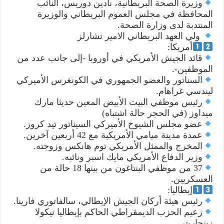
وزيرة الصحة البريطانية، نادين دوريس، النائب
المحافظة في مجلس العموم البريطاني والوزيرة
المنتدبة لدى وزارة الصحة.
ولي العهد البريطاني الامير تشارلز
أمريكا:
قائد الجيش الأمريكي في أوروبا -إلى جانب عدد من
الموظفين-.
السناتور والعضو الجمهوري في الكونغرس الأميركي
ليندسي غراهام.
رئيس موظفي البيت الأبيض المعين حديثا مارك
ميداوز (في الحجر حالة اشتباه)
عضو مجلس الشيوخ الأميركي السيناتور تيد كروز.
عمدة مدينة ميامي الأمريكية مع 42 أربعين آخرين.
المخرج والممثل الأمريكي توم هانكس وزوجته.
وزير الدفاع الأمريكي مايك اسبر ونائبه.
37 من موظفي البنتاغون من بينها 18 حالة من
العسكريين.
إيطاليا:
رئيس هيئة أركان الجيش الإيطالي، سالفاتوري فارينا.
زعيم الحزب الديمقراطي الحاكم بإيطاليا نيكولا
زينجاريتي.