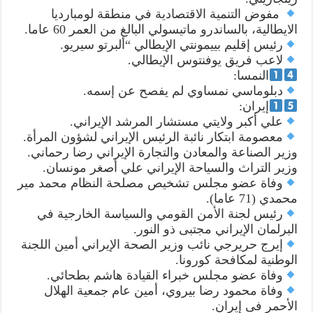
مفوض التنمية الاقتصادية في منطقة لومبارديا
الايطالية، بالساندرو ماتيسولي البالغ من العمر 60 عاما.
رئيس إقليم بييمونتي الإيطالي “ألبرتو سيريو.
لاعب فريق يوفنتوس الإيطالي.
النمسا:
دبلوماسي نمساوي لم يفصح عن إسمه.
إيران:
علي أكبر ولايتي مستشار المرشد الإيراني.
معصومة ابتكار نائبة الرئيس الإيراني لشؤون المرأة.
وزير الصناعة والمعادن والتجارة الإيراني رضا رحماني.
وزير التراث والسياحة الإيراني علي أصغر مونسان.
وفاة عضو مجلس تشخيص مصلحة النظام محمد مير
محمدي (71 عاما).
رئيس لجنة الأمن القومي والسياسة الخارجية في
البرلمان الإيراني مجتبى ذو النور.
إيرج حريرجي نائب وزير الصحة الإيراني أمين اللجنة
الوطنية لمكافحة كورونا.
وفاة عضو مجلس خبراء القيادة هاشم بطحائي.
وفاة محمود رضا بيروي، أمين عام جمعية الهلال
الأحمر فى إيران.