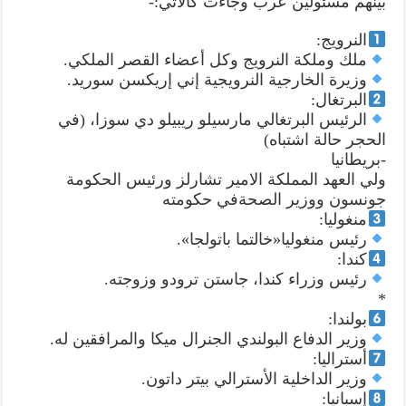
بينهم مسئولين عرب وجاءت كالاتي:-
بأسماءابرز
ضحايا
كورونا
النرويج:
من
مشاهيرالسياسة
ملك وملكة النرويج وكل أعضاء القصر الملكي.
حول
وزيرة الخارجية النرويجية إني إريكسن سوريد.
العالم
مغلقة
البرتغال:
الرئيس البرتغالي مارسيلو ريبيلو دي سوزا، (في
الحجر حالة اشتباه)
-بريطانيا
ولي العهد المملكة الامير تشارلز ورئيس الحكومة
جونسون ووزير الصحةفي حكومته
منغوليا:
رئيس منغوليا«خالتما باتولجا».
كندا:
رئيس وزراء كندا، جاستن ترودو وزوجته.
*
بولندا:
وزير الدفاع البولندي الجنرال ميكا والمرافقين له.
أستراليا:
وزير الداخلية الأسترالي بيتر داتون.
إسبانيا: