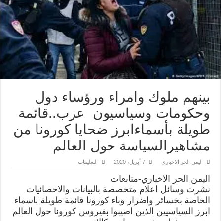
بينهم ملوك وامراء ورؤساء دول
وحكومات وسياسيون عرب..قائمة
طويلة بأسماءابرز ضحايا كورونا من
مشاهيرالسياسة حول العالم
على
اليمن الحر الاخباري
7 أبريل، 2020
التعليقات
بينهم
ملوك
اليمن الحر الاخباري-متابعات
وامراء
ورؤساء
نشرت وسائل اعلام متخصصة بالبيانات والاحصائيات
دول
الخاصة بخسائر واضرار وباء كورونا قائمة طويلة باسماء
وحكومات
وسياسيون
ابرز السياسيين الذين اصيبوا بفيروس كورونا حول العالم
عرب..قائمة
طويلة