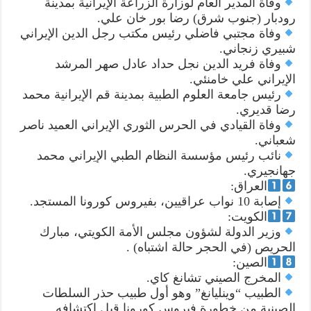
وفاة المدير العام لوزارة الزراعة الإيرانية بمدينة
رودبار (جنوب شرق) رضا بور خان علي.
وفاة مجتبي فاضلي رئيس مكتب رجل الدين الإيراني
شبيري زنجاني.
وفاة فريد الدين نجل حداد عادل صهر المرشد
الإيراني علي خامنئي.
رئيس جامعة العلوم الطبية بمدينة قم الإيرانية محمد
رضا قديري.
وفاة القيادي في الحرس الثوري الإيراني العميد ناصر
شعباني.
نائب رئيس مؤسسة النظام الطبي الإيراني محمد
جهانجيري.
العراق:
إصابة 10 نواب عراقيين، بفيروس كورونا المستجد.
الكويت:
وزير الدولة لشؤون مجلس الأمة الكويتي، مبارك
الحريص (في الحجر حالة اشتباه) .
الصين:
المخرج الصيني تشانغ كاي.
الطبيب “وينليانغ” وهو أول طبيب حذر السلطات
الصينية من خطورة فيروس كورونا قبل اكتشافه.