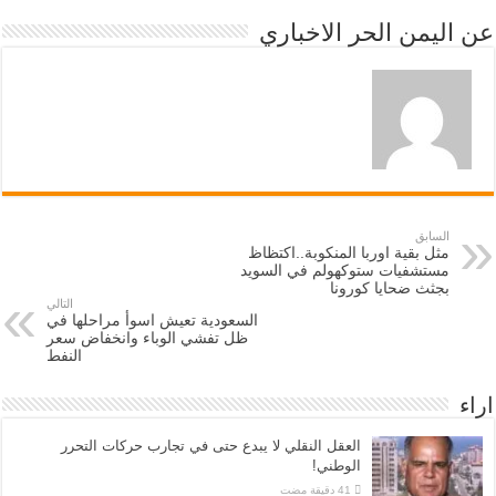
عن اليمن الحر الاخباري
السابق
مثل بقية اوربا المنكوبة..اكتظاظ
مستشفيات ستوكهولم في السويد
بجثث ضحايا كورونا
التالي
السعودية تعيش اسوأ مراحلها في
ظل تفشي الوباء وانخفاض سعر
النفط
اراء
العقل النقلي لا يبدع حتى في تجارب حركات التحرر
الوطني!