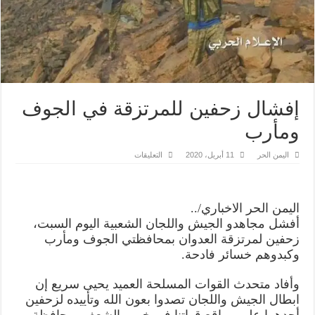
إفشال زحفين للمرتزقة في الجوف
ومأرب
على
اليمن الحر
11 أبريل، 2020
التعليقات
إفشال
زحفين
للمرتزقة
في
الجوف
اليمن الحر الاخباري/..
ومأرب
مغلقة
أفشل مجاهدو الجيش واللجان الشعبية اليوم السبت،
زحفين لمرتزقة العدوان بمحافظتي الجوف ومأرب
وكبدوهم خسائر فادحة.
وأفاد متحدث القوات المسلحة العميد يحيى سريع إن
ابطال الجيش واللجان تصدوا بعون الله وتأييده لزحفين
أحدهما على مواقع قواتنا في خب والشعف بمحافظة