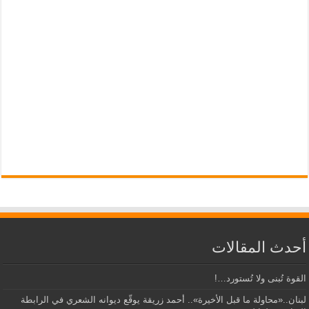
أحدث المقالات
القوة تُبنى ولا تُستورد…!
لبنان..«محاولة ما قبل الأخيرة».. أحمد زريقة يوقّع ديوانه الشعري في الرابطة