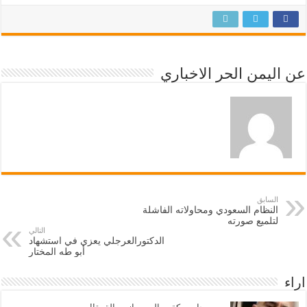
عن اليمن الحر الاخباري
السابق
النظام السعودي ومحاولاته الفاشلة
لتلميع صورته
التالي
الدكتورالعرجلي يعزي في استشهاد
أبو طه المختار
اراء