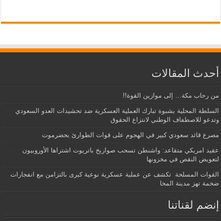
أحدث المقالات
من رحاب مكة… إلى موازين القوة!!
السلطة المحلية بشبوة تبارك العملية العسكرية ضد تحشيدات العدو السعودي
وتدعو للاصطفاف الوطني لانتزاع الحقوق
مصرع قائد سعودي كبير في الهجوم على قوات الطوارئ بحضرموت
عقيد امريكي متقاعد: واشنطن تسحب صواريخ باتريوت اشتراها الأوروبيون
لتعويض النقص في مخزونها
القوات المسلحة تكشف عن عملية عسكرية نوعية كبرى بالتزامن مع انفجارات
ضخمة تهز مدينة المخا
إنضم لقناتنا