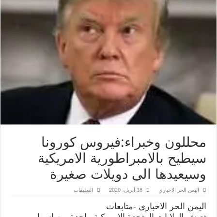
محللون وخبراء:فيروس كورونا
سيطيح بالامبراطورية الامريكية
وسيعيدها الى دويلات صغيرة
على
اليمن الحر الاخباري
18 أبريل، 2020
التعليقات
محللون
وخبراء:فيروس
اليمن الحر الاخباري -متابعات
كورونا
سيطيح
تعيش الولايات المتحدة الامريكية واحدة من اسوا