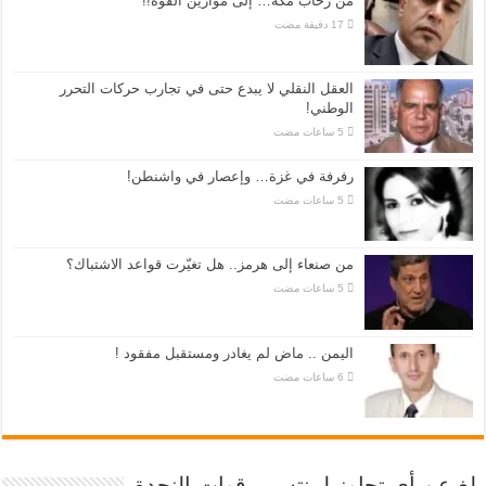
من رحاب مكة… إلى موازين القوة!!
العقل النقلي لا يبدع حتى في تجارب حركات التحرر
الوطني!
رفرفة في غزة… وإعصار في واشنطن!
من صنعاء إلى هرمز.. هل تغيّرت قواعد الاشتباك؟
اليمن .. ماض لم يغادر ومستقبل مفقود !
بلغ عن أي تجاوز لمنتسبي قوات النجدة