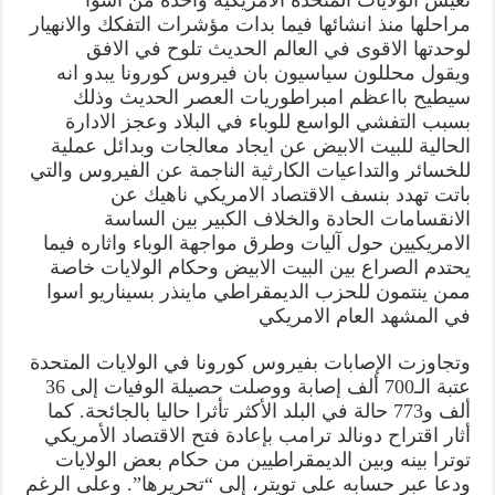
بالامبراطورية
مراحلها منذ انشائها فيما بدات مؤشرات التفكك والانهيار
الامريكية
وسيعيدها
لوحدتها الاقوى في العالم الحديث تلوح في الافق
الى
دويلات
ويقول محللون سياسيون بان فيروس كورونا يبدو انه
صغيرة
سيطيح بااعظم امبراطوريات العصر الحديث وذلك
مغلقة
بسبب التفشي الواسع للوباء في البلاد وعجز الادارة
الحالية للبيت الابيض عن ايجاد معالجات وبدائل عملية
للخسائر والتداعيات الكارثية الناجمة عن الفيروس والتي
باتت تهدد بنسف الاقتصاد الامريكي ناهيك عن
الانقسامات الحادة والخلاف الكبير بين الساسة
الامريكيين حول آليات وطرق مواجهة الوباء واثاره فيما
يحتدم الصراع بين البيت الابيض وحكام الولايات خاصة
ممن ينتمون للحزب الديمقراطي ماينذر بسيناريو اسوا
في المشهد العام الامريكي
وتجاوزت الإصابات بفيروس كورونا في الولايات المتحدة
عتبة الـ700 ألف إصابة ووصلت حصيلة الوفيات إلى 36
ألف و773 حالة في البلد الأكثر تأثرا حاليا بالجائحة. كما
أثار اقتراح دونالد ترامب بإعادة فتح الاقتصاد الأمريكي
توترا بينه وبين الديمقراطيين من حكام بعض الولايات
ودعا عبر حسابه على تويتر، إلى “تحريرها”. وعلى الرغم