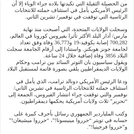
من الحصيلة الثقيلة التي تكبدتها بلاده جراء الوباء إلا أن
الرئيس الأمريكي يأمل في استئناف حملته للانتخابات
الرئاسية التي توقفت في نوفمبر/ تشرين الثاني.
وسجلت الولايات المتحدة، التي أصبحت منذ نهاية
مارس/ آذار البلد الأكثر تأثرا بفيروس كورونا في العالم،
700,282 إصابة بكوفيد-19 و36,773 وفاة وفق تعداد
لجامعة جونز هوبكنز. واستنادا إلى أرقام الجامعة سجلت
البلاد 3856 وفاة إضافية خلال 24 ساعة.
ويقول سياسيون بان التوتر السائد بين ترامب وحكام
الولايات الديمقراطيين يلقي بصورة قاتمة لمستقبل البلاد
ودعا الرئيس الأمريكي دونالد ترامب، الذي يأمل في
استئناف حملته للانتخابات الرئاسية في تشرين الثاني/
نوفمبر والتي توقفت جراء انتشار الفيروس، الجمعة إلى
“تحرير” ثلاث ولايات أمريكية يحكمها ديمقراطيون.
وكتب الملياردير الجمهوري رسائل بأحرف كبيرة على
حسابه في تويتر “حرروا مينيسوتا!”، “حرروا ميشيغان!”
و”حرروا فرجينيا!”.