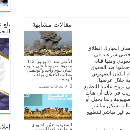
مقالات مشابهة
بلغ 
النجد
 في شهر رمضان المبارك انطلاق
 بأقصى سرعته في
عودي ومنها قناة
الأعلى منذ 21 يونيو.. 113
مقذوفا صهيونيا على جنوب
صل حملتها ضد الحقوق
لبنان بيوم واحد و”يونيفيل”
دم الكيان الصهيوني
تطالب الاحتلال بوقف
الهجمات
ة خلال عرضها.
رون والتي تروج علانية للتطبيع
ريب في ذلك أن هناك
صهيونية ربما بجهل أو
يالية بشكل مباشر
 غير مباشر للتطبيع
السعودية تعيّن الشهري
إعلان
قائدا لتحالفها البحري