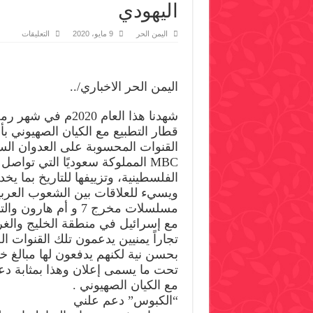
اليهودي
على
اليمن الحر
9 مايو، 2020
التعليقات
تجار
يمنيون
يدعمون
قنوات
تروّج
اليمن الحر الاخباري/..
التطبيع
مع
الكيان
شهدنا هذا العام 2020م
اليهودي
مغلقة
قطار التطبيع مع الكيان الصهيوني
القنوات المحسوبة على العدوان الس
‏MBC المملوكة سعوديًا التي توا
الفلسطينية، وتزييفها للتاريخ بما يخ
ويسيء للعلاقات بين الشعوب العربي
مسلسلات مخرج 7 و أم ها
مع إسرائيل في منطقة الخليج والغ
تجاراً يمنيين يدعمون تلك القنوات ال
بحسن نية لكنهم يدفعون لها مبالغ خ
تحت ما يسمى إعلان وهذا بمثابة دعم
مع الكيان الصهيوني .
“الكبوس” دعم علني