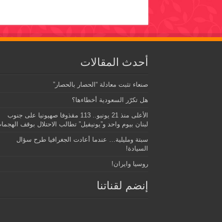
أحدث المقالات
صنعاء تثبت معادلة “الحصار بالحصار”
هل تكرّر السعودية أخطاءها؟
الأعلى منذ 21 يونيو.. 113 مقذوفا صهيونيا على جنوب
لبنان بيوم واحد و”يونيفيل” تطالب الاحتلال بوقف الهجما
سبتة ومليلية… عندما أعادت الجغرافيا طرح سؤال
السيادة!
روسيا وايران!
إنضم لقناتنا