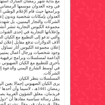
مع بداية شهر رمضان المبارك استهل
في وجه العدوان موسمها الرمضاني
وبرامجها حيث قام الإعلام الوطني 
العدوان بإمكانات شخصية وبدون إع
الشركات والتجار اليمنيين، بل شهدنا 
مجموعة الكبوس التجارية تنشر أنشط
وإعلاناتها التجارية في إحدى القنوات
والتي تدعو إلى التطبيع مع الكيان 
آلاف الدولارات تدفع مقابل إعلان ل
إعلان مجموعة الكبوس أثار تساؤل ا
وجود شخصيات ورجال أعمال يمنيي
الداعمة لمسلسلات وبرامج ترفيهية 
بأخرى للتطبيع مع الكيان الصهيوني مما
في أوسط الشارع اليمني والدعوة إ
الشركات.
المسلسلات بنظر الكيان
يرى الكيان الصهيوني إجمالا بعين ا
رمضان 1441هـ ، لاسيما وأ
فريدمان، معلق الشؤون العربية ب
ينقل رسالة سياسية مفادها أن “دول 
وقال فريدمان في مقال نشرته الصح