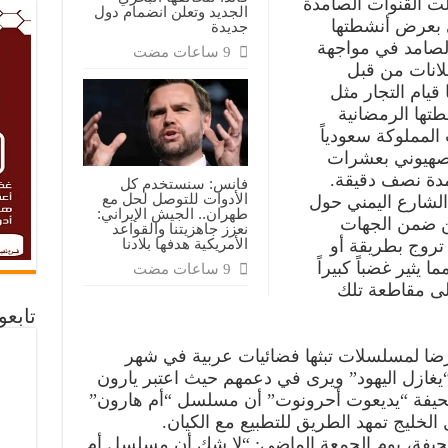
ت القنوات الصامدة
الجديد وتعلن انضمام دول
 بعرض أنشطتها
جديدة
الصامد في مواجهة
لانات من قبل
قيام التجار مثل
تها الرمضانية
 المملوكة سعودياً
الصهيوني بعشرات
مدة نصف دقيقة.
فانس: سنستخدم كل
الأدوات للتوصل لحل مع
لشارع اليمني حول
طهران.. الجيش الإيراني:
ن ضمن الجهات
نعزز جاهزيتنا والقواعد
الأمريكية هدفها بلادنا
تروج بطريقة أو
 يثير غضباً كبيراً
لى مقاطعة تلك
تابع
لرضا لمسلسلات تبثها فضائيات عربية في شهر
ن أحدها “يغازل اليهود” ويرى في دعمهم حيث اعتبر يارون
صحيفة “يديعوت أحرونوت” أن مسلسل “أم هارون”
الخليج تمهد الطريق للتطبيع مع الكيان.
يفة، يوم الجمعة الماضي: “لا شك أن مسلسل أم