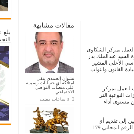
مقالات مشابهة
ابرات
بلغ 
النجد
وى
غات
العمل بمركز الشكاوى
رة السيد عبدالملك بدر
سي الأعلى المشير
دة القانون والثواب
نشوان الحمدي ينفي
امتلاكه أي حسابات رسمية
على منصات التواصل
ت للعمل بمركز
الاجتماعي .
زات النوعية التي
ن مستوى أداء
ين إلى تقديم أي
بلاغات أو شكاوى تخص الجهاز على الرقم المجاني 179