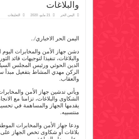
والبلاغات
على
اليمن الحر
21 مايو، 2020
التعليقات
جهاز
الأمن
والمخ
يدشن
العمل
اليمن الحر الاخباري/..
بمركز
الشكا
والبلا
دشن جهاز الأمن والمخابرات اليوم 
مغلقة
والبلاغات، تنفيذا لتوجيهات قائد الثو
الدين الحوثي ورئيس المجلس السيا
الركن مهدي المشاط بتفعيل مبدأ سيا
والعقاب.
ويأتي تدشين جهاز الأمن والمخابرا
الشكاوى والبلاغات، تزامنا مع الانجا
يقدمها الجهاز والمساهمة في تحسي
منتسبيه.
ودعا جهاز الأمن والمخابرات الموطن