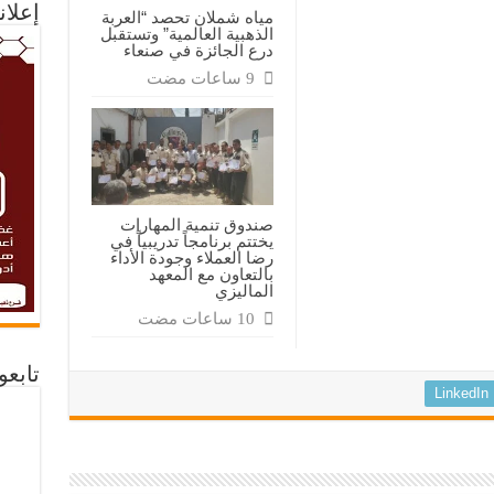
إعلان
مياه شملان تحصد “العربة
الذهبية العالمية” وتستقبل
درع الجائزة في صنعاء
صندوق تنمية المهارات
يختتم برنامجاً تدريبياً في
رضا العملاء وجودة الأداء
بالتعاون مع المعهد
الماليزي
تابع
LinkedIn