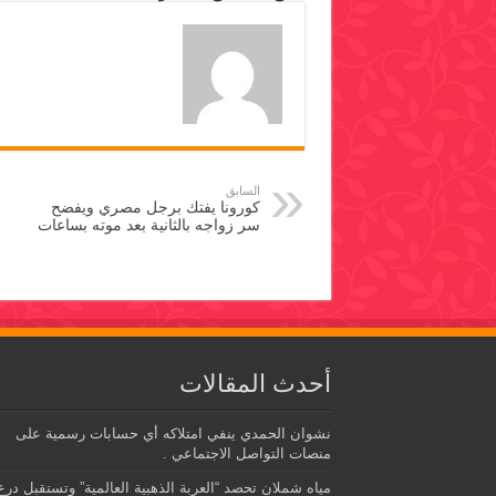
السابق
كورونا يفتك برجل مصري ويفضح
سر زواجه بالثانية بعد موته بساعات
أحدث المقالات
نشوان الحمدي ينفي امتلاكه أي حسابات رسمية على
منصات التواصل الاجتماعي .
مياه شملان تحصد “العربة الذهبية العالمية” وتستقبل درع