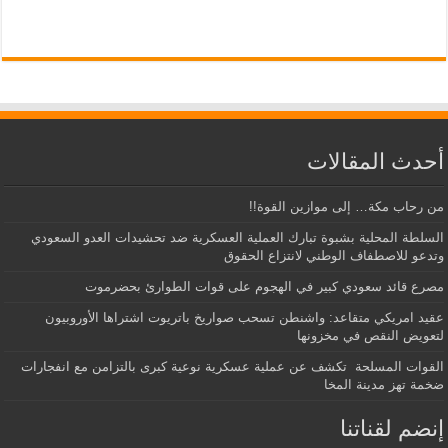
أحدث المقالات
من رحاب مكة… إلى موازين القوة!!
السلطة المحلية بشبوة تبارك العملية العسكرية ضد تحشيدات العدو السعودي
وتدعو للاصطفاف الوطني لانتزاع الحقوق
مصرع قائد سعودي كبير في الهجوم على قوات الطوارئ بحضرموت
عقيد امريكي متقاعد: واشنطن تسحب صواريخ باتريوت اشتراها الأوروبيون
لتعويض النقص في مخزونها
القوات المسلحة تكشف عن عملية عسكرية نوعية كبرى بالتزامن مع انفجارات
ضخمة تهز مدينة المخا
إنضم لقناتنا