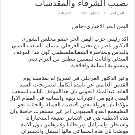
نصيب الشرفاء والمقدسات
على
اليمن الحر
22 مايو، 2020
التعليقات
الدكتور
العرجلي
:نقف
اليمن
الحر
الاخباري
–
خاص
الى
جانب
احرار
اكد
رئيس
حزب
اليمن
الحر
عضو
مجلس
الشورى
الامة
والغلبة
الدكتور
ناصر
بن
يحيى
العرجلي
تمسك
الشعب
اليمني
ستكون
بالقدس
وبمناصرة
الشعب
الفلسطيني
كون
هذا
الموقف
من
نصيب
المبدئي
والثابت
لليمنيين
ينطلق
من
التزام
ديني
الشرفاء
والمقدسات
ومسئولية
انسانية
واخلاقية
مغلقة
وعبر
الدكتور
العرجلي
في
تصريح
له
بمناسبة
يوم
القدس
العالمي
عن
تاييده
الكامل
لتصريحات
السيد
القائد
عبدالملك
الحوثي
بان
هذا
الموقف
الثابت
للشعب
اليمني
نابع
من
اعتبارات
دينية
وانسانية
في
المقام
الاول
مؤكدا
بان
هرولة
بعض
الانظمة
العميلة
والخائنة
نحو
التطبيع
مع
العدو
الصهيوني
امر
غير
مستغرب
خاصة
وان
هذه
الانظمة
هي
في
الاساس
صنيعة
استخبارات
واشنطن
واسرائيل
وبريطانيا
وغيرها
من
دول
الامة
موضحا
بان
هذه
المساعي
مآلها
الفشل
والخسران