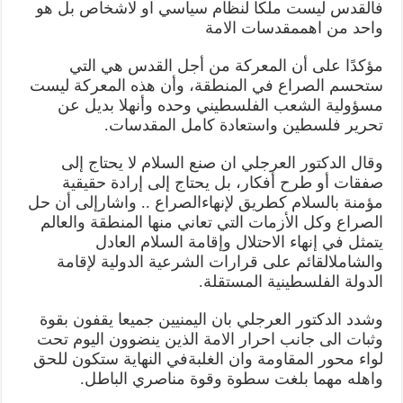
فالقدس
ليست
ملكا
لنظام
سياسي
او
لاشخاص
بل
هو
واحد
من
اهم
مقدسات
الامة
مؤكدًا
على
أن
المعركة
من
أجل
القدس
هي
التي
ستحسم
الصراع
في
المنطقة،
وأن
هذه
المعركة
ليست
مسؤولية
الشعب
الفلسطيني
وحده
وأنه
لا
بديل
عن
تحرير
فلسطين
واستعادة
كامل
المقدسات
.
وقال
الدكتور
العرجلي
ان
صنع
السلام
لا
يحتاج
إلى
صفقات
أو
طرح
أفكار،
بل
يحتاج
إلى
إرادة
حقيقية
مؤمنة
بالسلام
كطريق
لإنهاء
الصراع
..
واشارإلى
أن
حل
الصراع
وكل
الأزمات
التي
تعاني
منها
المنطقة
والعالم
يتمثل
في
إنهاء
الاحتلال
وإقامة
السلام
العادل
والشامل
القائم
على
قرارات
الشرعية
الدولية
لإقامة
الدولة
الفلسطينية
المستقلة
.
وشدد
الدكتور
العرجلي
بان
اليمنيين
جميعا
يقفون
بقوة
وثبات
الى
جانب
احرار
الامة
الذين
ينضوون
اليوم
تحت
لواء
محور
المقاومة
وان
الغلبة
في
النهاية
ستكون
للحق
واهله
مهما
بلغت
سطوة
وقوة
مناصري
الباطل
.