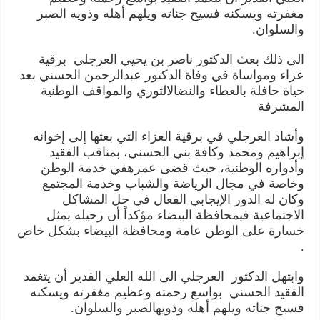
مغفرته
ويسكنه
فسيح
جناته
ويلهم
أهله
وذويه
الصبر
والسلوان
.
الى
ذلك
بعث
الدكتور
ناصر
بن
يحيي
العرجلي
برقية
عزاء
ومواساة
في
وفاة
الدكتور
عبدالرحمن
الحسني
بعد
حياة
حافلة
بالعطاء
والنضال
الثوري
والمواقف
الوطنية
المشرفة
وأشاد
العرجلي
في
برقية
العزاء
التي
بعثها
إلى
إخوانه
إبراهيم
ومحمد
وكافة
بني
الحسني،
بمناقب
الفقيد
وأدواره
الوطنية،
حيث
قضى
عمره
في
خدمة
الوطن
وخاصة
في
مجال
الرياضة
والشباب
وخدمة
المجتمع
وكان
له
الدور
الإيجابي
الفعال
في
حل
المشاكل
الاجتماعية
في
محافظة
البيضاء
مؤكداً
أن
رحيله
يمثل
خسارة
على
الوطن
عامة
ومحافظة
البيضاء
بشكل
خاص
.
وابتهل
الدكتور
العرجلي
الى
الله
العلي
القدير
أن
يتغمد
الفقيد
الحسني
بواسع
رحمته
وعظيم
مغفرته
ويسكنه
فسيح
جناته
ويلهم
أهله
وذويه
الصبر
والسلوان
.