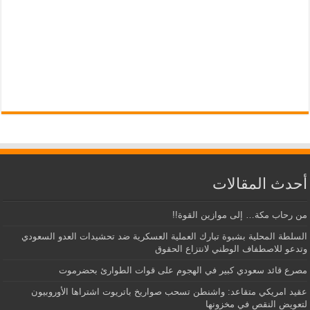
أحدث المقالات
من رحاب مكة… إلى موازين القوة!!
السلطة المحلية بشبوة تبارك العملية العسكرية ضد تحشيدات العدو السعودي
وتدعو للاصطفاف الوطني لانتزاع الحقوق
مصرع قائد سعودي كبير في الهجوم على قوات الطوارئ بحضرموت
عقيد امريكي متقاعد: واشنطن تسحب صواريخ باتريوت اشتراها الأوروبيون
لتعويض النقص في مخزونها