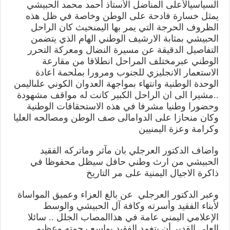
السياسي
الأعلى
المناضل
الأستاذ
أحمد
محمد
الحبيشي
يمثل
خسارة
فادحة
على
الوطن
وخاصة
في
ظل
هذه
الظروف
الحرجة
التي
يمر
بها
اليمن
حيث
كان
الراحل
الحبيشي
بمثابة
الارشيف
الوطني
الهام
الذي
يتضمن
التفاصيل
الدقيقة
عن
مسيرة
النضال
ومعركة
التحرر
الوطني
عبر
مختلف
المراحل
انطلاقا
من
مقارعة
الاستعمار
الانجليزي
للجنوب
ومرورا
بملحمة
اعادة
الوحدة
الوطنية
وانتهاء
بمواجهة
العدوان
الكوني
على
اليمن
..
مشيرا
الى
ان
الراحل
الكبير
كانت
له
مواقف
مشهودة
وحضورا
وطنيا
مشرفا
في
هذه
الاستحقاقات
الوطنية
وكان
منحازا
على
الدوام
الى
صف
الوطن
ومصالحه
العليا
وكرامة
وعزة
اليمنيين
واضاف
الدكتور
العرجلي
بان
مآثر
وماتركه
الفقيد
الحبيشي
من
ارث
وطني
حافل
سيظل
محفوظا
في
ذاكرة
الاجيال
اليمنية
على
مر
التاريخ
وعبر
الدكتور
العرجلي
عن
بالغ
العزاء
وعميق
المواساة
لأبناء
الفقيد
وأسرته
وكافة
آل
الحبيشي
والوسط
الإعلامي
اليمني
عامة
في
هذا
المصاب
الجلل
..
سائلا
العلي
القدير
أن
يتغمد
الفقيد
بواسع
رحمته
وعظيم