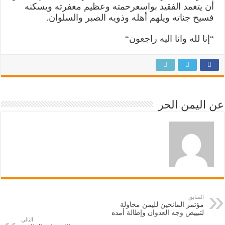
أن
يتغمد
الفقيد
بواسع
رحمته
وعظيم
مغفرته
ويسكنه
فسيح
جناته
ويلهم
أهله
وذويه
الصبر
والسلوان
.
“
إنا
لله
وانا
اليه
راجعون
“
عن اليمن الحر
السابق
مؤتمر المانحين لليمن محاولة
لتبييض وجه العدوان وإطالة أمده
التالي