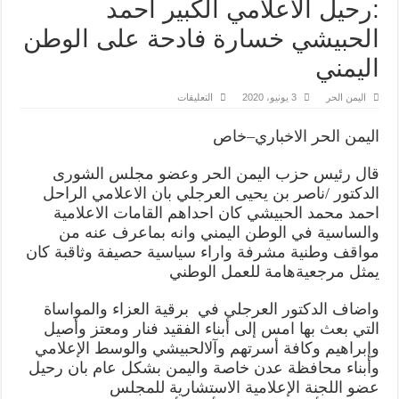
:رحيل الاعلامي الكبير احمد
الحبيشي خسارة فادحة على الوطن
اليمني
على
اليمن الحر
3 يونيو، 2020
التعليقات
عزى
في
وفاة
اليمن
الحر
الاخباري
–
خاص
الدكتور
الحسني
والشيخ
قال
رئيس
حزب
اليمن
الحر
وعضو
مجلس
الشورى
الجهمي..
الدكتور
الدكتور
/
ناصر
بن
يحيى
العرجلي
بان
الاعلامي
الراحل
العرجلي
احمد
محمد
الحبيشي
كان
احد
اهم
القامات
الاعلامية
:رحيل
الاعلامي
والساسية
في
الوطن
اليمني
وانه
بماعرف
عنه
من
الكبير
احمد
مواقف
وطنية
مشرفة
واراء
سياسية
حصيفة
وثاقبة
كان
الحبيشي
يمثل
مرجعية
هامة
للعمل
الوطني
خسارة
فادحة
على
الوطن
واضاف
الدكتور
العرجلي
في
برقية
العزاء
والمواساة
اليمني
التي
بعث
بها
امس
إلى
أبناء
الفقيد
فنار
ومعتز
وأصيل
مغلقة
وإبراهيم
وكافة
أسرتهم
وآل
الحبيشي
والوسط
الإعلامي
وأبناء
محافظة
عدن
خاصة
واليمن
بشكل
عام
بان
رحيل
عضو
اللجنة
الإعلامية
الاستشارية
للمجلس