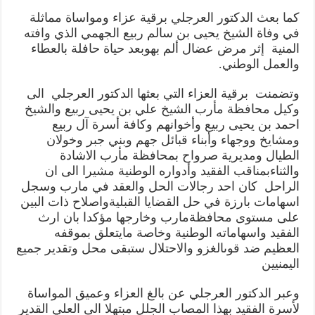
كما
بعث
الدكتور
العرجلي
برقية
عزاء
ومواساة
مماثلة
في
وفاة
الشيخ
يحيى
بن
سالم
ربيع
الجهمي
الذي
وافته
المنية
إثر
مرض
عضال
ألم
به
وبعد
حياة
حافلة
بالعطاء
والعمل
الوطني
.
وتضمنت
برقية
العزاء
التي
بعثها
الدكتور
العرجلي
الى
وكيل
محافظة
مأرب
الشيخ
علي
بن
يحيى
ربيع
والشيخ
احمد
بن
يحيى
ربيع
و
أخوانهم
وكافة
أسرة
آل
ربيع
ومشايخ
ووجهاء
وأبناء
قبائل
جهم
وبني
جبر
وخولان
الطيال
ومديرية
صرواح
بمحافظة
مأرب
الاشادة
والثناء
بمناقب
الفقيد
وأدواره
الوطنية
مشيرا
الى
ان
الراحل
كان
احد
رجالات
الحل
والعقد
في
مارب
وسجل
اسهامات
بارزة
في
حل
القضايا
القبلية
واصلاح
ذات
البين
على
مستوى
محافظةمارب
وخارجها
مؤكدا
بان
ارث
الفقيد
واسهاماته
الوطنية
وخاصة
مايتعلق
بموقفه
العظيم
ضد
قوى
الغزو
والاحتلال
ستبقى
محل
وتقدير
جميع
اليمنيين
وعبر
الدكتور
العرجلي
عن
بالغ
العزاء
وعميق
المواساة
لأسرة
الفقيد
بهذا
المصاب
الجلل
مبتهلا
الى
العلي
القدير