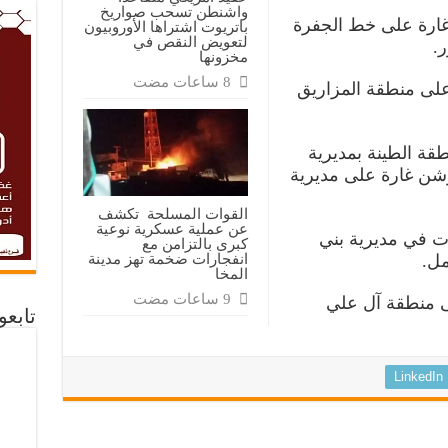
واشنطن تسحب صواريخ
ي مأرب شن طيران العدوان 15 غارة على خط الجفرة
باتريوت اشتراها الأوروبيون
لتعويض النقص في
.
مخزونها
لعدوان 3 غارات على منطقة المزاريق
ت على منطقة الطينة بمديرية
وشن غارة على مديرية
القوات المسلحة تكشف
عن عملية عسكرية نوعية
ت في مديرية بني
كبرى بالتزامن مع
انفجارات ضخمة تهز مدينة
مل.
المخا
 منطقة آل علي
تابع
LinkedIn