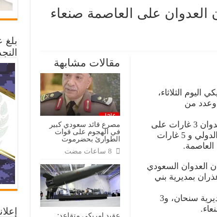
 العدوان على العاصمة صنعاء
بلغ 
النجد
ت
ية
مقالات مشابهة
ن
ان
مة
اليوم الثلاثاء،
وعدد من
افظات
ة
ففي العاصمة صنعاء شن طيران العدوان 3 غارات على
مصرع قائد سعودي كبير
في الهجوم على قوات
قاعدة الديلمي بمحيط مطار صنعاء الدولي و 5 غارات
الطوارئ بحضرموت
العاصمة.
 العدوان السعودي
ران بمديرية بني
وشن غارتين على منطقة جربان بمديرية سنحان، و3
عاء.
إعلان
عقيد امريكي متقاعد: