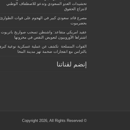
تحشيدات العدو السعودي وتدعو للاصطفاف الوطني
لانتزاع الحقوق
مصرع قائد سعودي كبير في الهجوم على قوات الطوارئ
بحضرموت
عقيد امريكي متقاعد: واشنطن تسحب صواريخ باتريوت
اشتراها الأوروبيون لتعويض النقص في مخزونها
القوات المسلحة تكشف عن عملية عسكرية نوعية كبرى
بالتزامن مع انفجارات ضخمة تهز مدينة المخا
إنضم لقناتنا
© Copyright 2026, All Rights Reserved