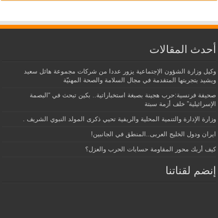
أحدث المقالات
وكيل وزارة الشؤون الإجتماعية يزور عددا من شركات مجموعة هائل سعيد
ويشيد بتجربتها المتقدمة في مجال السلامة والصحة المهنيّة
صحيفة فرنسية:حرب هجينة بصبغة استخباراتية.. بكين تبحث في “البصمة
الإسرائيلية” خلف أزمة سبتة
وزارة الإدارة والتنمية المحلية والريفية تحيي ذكرى المولد النبوي الشريف .
ايران ودول الخليج العربى..المنطق في الجانبين!
كيف أربك محور المقاومة حسابات الحرب والعزل؟
إنضم لقناتنا