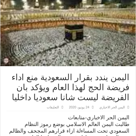
اليمن يندد بقرار السعودية منع اداء
فريضة الحج لهذا العام ويؤكد بان
الفريضة ليست شانا سعوديا داخليا
على
اليمن الحر الاخباري
24 يونيو، 2020
التعليقات
اليمن
يندد
اليمن الحر الاخباري-متابعات
بقرار
السعودية
طالبت اليمن العالم الاسلامي بوضع رموز النظام
منع
السعودي تحت المساءلة ازاء قرارهم المجحف والظالم
اداء
فريضة