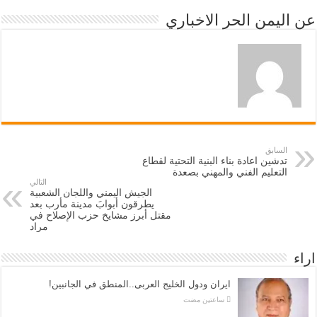
عن اليمن الحر الاخباري
السابق
تدشين اعادة بناء البنية التحتية لقطاع
التعليم الفني والمهني بصعدة
التالي
الجيش اليمني واللجان الشعبية
يطرقون أبوابَ مدينة مأرب بعد
مقتل أبرز مشايخ حزب الإصلاح في
مراد
اراء
ايران ودول الخليج العربى..المنطق في الجانبين!
‏ساعتين مضت