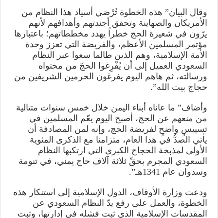
وقال البيان” هذه الخطوة تُرْضي أسياد هذا النظام من
الأمريكان والصهاينة وتحقق أجندتهم وأهدافهم لأنهم
يرّون في شعيرة الحج خطراً يهدد مخططاتهم؛ باعتبارها
مؤتمر المسلمين الأعظم، والفريضة التي تعزز وحدة
الأمة الإسلامية، وهم الذين طالما سعوا عبر النظام
السعودي العميل إلى أن يُفْرِغوا الحجّ من محتواه
ورسالته، ثم هاهم اليوم يفرغون الحرمين الشريفين من
حجاج بيت الله”.
وأضاف” ما عاناه أبناء اليمن خلال خمس سنوات متتالية
من منعهم عن الحج، أصبح اليوم يعّم المسلمين في
تسييسٍ واضحٍ لفريضة الحج، وإنه لمن المصادفة أن
يأتي الصدُّ في هذا العام، متزامنا مع الذكرى المئوية
الأولى لمذبحة الحجاج الكبرى التي ارتكبها النظام
السعودي المجرم بحقِّ ثلاثة آلاف حاج يمني، في تنومة
وسدوان عام 1341هـ”.
ودعت وزارة الأوقاف، الدول الإسلامية إلى استنكار هذه
الخطوة، والعمل على رفع يدّ النظام السعودي عن
المقدسات الإسلامية الذي ثبت فشله في إدارتها، وثبت