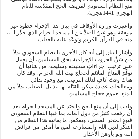
منع النظام السعودي لفريضة الحج المقدّسة للعام
الهجري 1441هجرية.
واعتبرت وزارة الأوقاف في بيان هذا الإجراء خطوة غير
موفقة وهو عينُ الصَدِّ عن المسجد الحرام الذي حذَّر الله
منه في القرآن الكريم وتوعّد عليه بالعقاب.
وأشار البيان إلى أنه كان الأحرى بالنظام السعودي بدلاً
من شنِّ الحروب الإجرامية بحق المسلمين، أن يعمل
على ترتيبِ إجراءاتٍ صحيحة وسليمة، من شأنها أن
توفِّرَ المناخ الملائم لحجاج بيت الله الحرام، وقد كان
هناك وقتٌ كافٍ لذلك الترتيب، مع وجود بدائل
ومعالجات عديدة يمكن القيّام بها لتذليل الصعاب بدلاً من
المنع لعموم حجاج المسلمين.
ولفت إلى أن منع الحج والصّد عن المسجد الحرام بعد
أن رفعت كثيرٌ من دول العالم بما فيها النظام السعودي
قيودَ الحجر الصحي، ويعكس ما يعانيه هذا النظام من
التنكُّر لدين الله والمسارعة لمنع ما أمكن من فرائض
الله ولو بأوهن الأعذار.