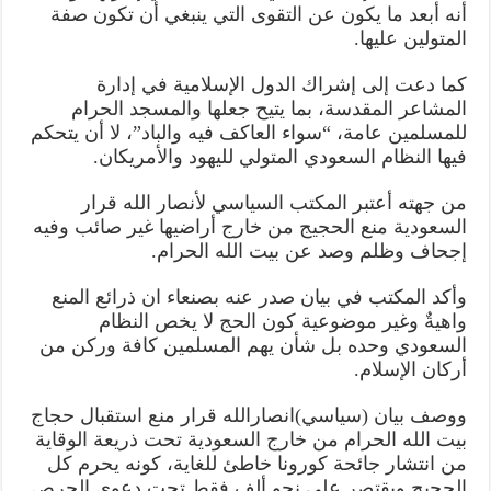
أنه أبعد ما يكون عن التقوى التي ينبغي أن تكون صفة
المتولين عليها.
كما دعت إلى إشراك الدول الإسلامية في إدارة
المشاعر المقدسة، بما يتيح جعلها والمسجد الحرام
للمسلمين عامة، “سواء العاكف فيه والباد”، لا أن يتحكم
فيها النظام السعودي المتولي لليهود والأمريكان.
من جهته أعتبر المكتب السياسي لأنصار الله قرار
السعودية منع الحجيج من خارج أراضيها غير صائب وفيه
إجحاف وظلم وصد عن بيت الله الحرام.
وأكد المكتب في بيان صدر عنه بصنعاء ان ذرائع المنع
واهيةٌ وغير موضوعية كون الحج لا يخص النظام
السعودي وحده بل شأن يهم المسلمين كافة وركن من
أركان الإسلام.
ووصف بيان (سياسي)انصارالله قرار منع استقبال حجاج
بيت الله الحرام من خارج السعودية تحت ذريعة الوقاية
من انتشار جائحة كورونا خاطئ للغاية، كونه يحرم كل
الحجيج ويقتصر على نحو ألف فقط تحت دعوى الحرص