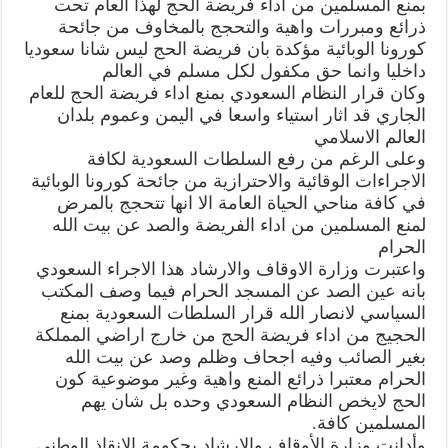
بمنع المسلمين من اداء فريضة الحج لهذا العام تحت
الحج
لهذا
ذرائع ومبررات واهية والتحجج بالمخاوف من جائحة
العام
كورونا الوبائية مؤكدة بان فريضة الحج ليس شانا سعوديا
ويؤكد
بان
داخليا وانما حق مكفول لكل مسلم في العالم
الفريضة
ليست
وكان قرار النظام السعودي بمنع اداء فريضة الحج للعام
شانا
الجاري قد اثار استياء واسعا في اليمن وعموم بلدان
سعوديا
داخليا
العالم الاسلامي
مغلقة
وعلى الرغم من رفع السلطات السعودية لكافة
الاجراءات الوقائية والاحترازية من جائحة كورونا الوبائية
في كافة مناحي الحياة العامة الا انها تتحجج بالمرض
لمنع المسلمين من اداء الفريضة والصد عن بيت الله
الحرام
واعتبرت وزارة الاوقاف والارشاد هذا الاجراء السعودي
بانه عين الصد عن المسجد الحرام فيما وصف المكتب
السياسي لانصار الله قرار السلطات السعودية بمنع
الحجيج من اداء فريضة الحج من خارج اراضي المملكة
بغير الصائب وفيه اجحاف وظلم وصد عن بيت الله
الحرام معتبرا ذرائع المنع واهية وغير موضوعية كون
الحج لايخص النظام السعودي وحده بل شان يهم
المسلمين كافة.
وأدانت وزارة الأوقاف والإرشاد بحكومة الانقاذ الوطني