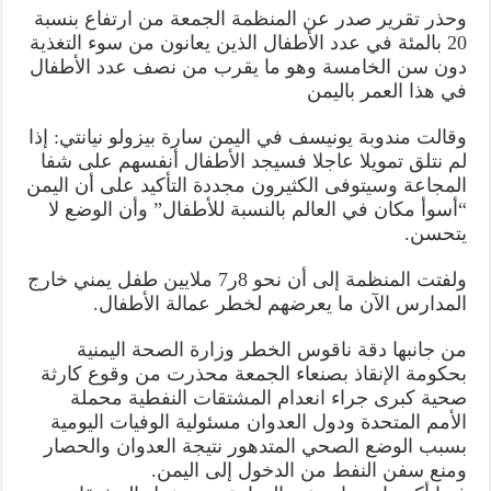
من
وحذر تقرير صدر عن المنظمة الجمعة من ارتفاع بنسبة
منع
دخول
20 بالمئة في عدد الأطفال الذين يعانون من سوء التغذية
المشتقات
دون سن الخامسة وهو ما يقرب من نصف عدد الأطفال
النفطية
مغلقة
في هذا العمر باليمن
وقالت مندوبة يونيسف في اليمن سارة بيزولو نيانتي: إذا
لم نتلق تمويلا عاجلا فسيجد الأطفال أنفسهم على شفا
المجاعة وسيتوفى الكثيرون مجددة التأكيد على أن اليمن
“أسوأ مكان في العالم بالنسبة للأطفال” وأن الوضع لا
يتحسن.
ولفتت المنظمة إلى أن نحو 8ر7 ملايين طفل يمني خارج
المدارس الآن ما يعرضهم لخطر عمالة الأطفال.
من جانبها دقة ناقوس الخطر وزارة الصحة اليمنية
بحكومة الإنقاذ بصنعاء الجمعة محذرت من وقوع كارثة
صحية كبرى جراء انعدام المشتقات النفطية محملة
الأمم المتحدة ودول العدوان مسئولية الوفيات اليومية
بسبب الوضع الصحي المتدهور نتيجة العدوان والحصار
ومنع سفن النفط من الدخول إلى اليمن.