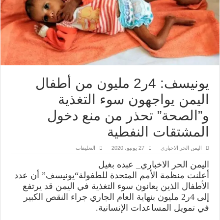
يونيسف: 4ر2 مليون من أطفال
اليمن يواجهون سوء التغذية
و”الصحة” تحذر من منع دخول
المشتقات النفطية
على
اليمن الحر الاخباري
27 يونيو، 2020
التعليقات
يونيسف:
4ر2
اليمن الحر الاخباري_ عبده بغيل
مليون
من
أعلنت منظمة الأمم المتحدة للطفولة“يونيسف” أن عدد
أطفال
الأطفال الذين يعانون سوء التغذية في اليمن قد يرتفع
اليمن
يواجهون
إلى 4ر2 مليون بنهاية العام الجاري جراء النقص الكبير
سوء
التغذية
في تمويل المساعدات الإنسانية.
و”الصحة”
تحذر