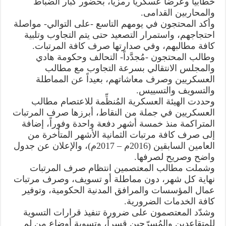
خطابياً وعرضاً عسكرياً رمزياً، بحضور كبار الضباط
والمحاربين القدامى.
وأكد المحتجون في يومهم التاسع -على التوالي- مواصلة
احتجاجهم، واستمرار التصعيد حتى يتم التجاوب وتلبية
كافة مطالبهم، وفي صدارتها صرف كافة المرتبات.
وطالب المحتجون -مُجدَّداً- التحالف وحكومة هادي
والمجلس الانتقالي بسرعة التجاوب مع مطالب
العسكريين وصرف معاشاتهم، بعيداً عن المماطلة
والتسويف والتسييس.
وحددت الهيئة العسكرية المُنظِّمة للاعتصام مطالب
العسكريين في جملة من النقاط، أبرزها صرف المرتبات
المتراكمة منذ خمسة أشهر دفعة واحدة وفوراً، إضافة
إلى صرف كافة مرتبات الثمانية الأشهر المتأخرة من
العامين السابقين (2016م – 2017م)، والإعلان عن جدول
واضح وصريح لصرفها.
وشملت مطالب المعتصمين انتظام صرف المرتبات
نهاية كل شهر، دون مماطلة أو تسويف، وصرف مرتبات
عمال المؤسسات والمرافق المدنية الحكومية، وتوفير
كافة الخدمات الضرورية.
وشدّد المعتصمون على ضرورة تنفيذ قرارات التسوية
للمتقاعدين والمُسرّحين قسراً، وتسوية أوضاع من لم