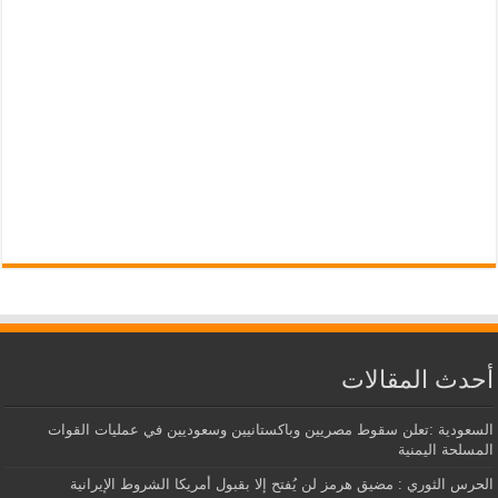
أحدث المقالات
السعودية :تعلن سقوط مصريين وباكستانيين وسعوديين في عمليات القوات
المسلحة اليمنية
الحرس الثوري : مضيق هرمز لن يُفتح إلا بقبول أمريكا الشروط الإيرانية