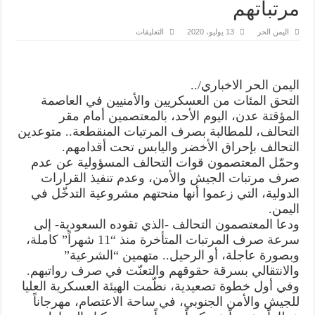
مرتباتهم
على
اليمن الحر
13 يوليو، 2020
التعليقات
عدن..
المعتصمون
العسكريون
يُصعّدون
ضد
اليمن الحر الاخباري/..
التحالف
لصرف
التحق المئات من العسكريين والأمنيين في العاصمة
مرتباتهم
مغلقة
المؤقتة عدن، اليوم الأحد، بالمعتصمين أمام مقر
التحالف، للمطالبة بصرف المرتبات المنقطعة.. متوعدين
التحالف بإحراق الأخضر واليابس تحت أقدامهم.
وحمّل المعتصمون قوات التحالف المسؤولية عن عدم
صرف مرتبات الجيش والأمن، وعدم تنفيذ القرارات
الدولية، التي زعموا أنها منحتهم مشروعية التدخّل في
اليمن.
ودعا المعتصمون التحالف -الذي تقوده السعودية- إلى
سرعة صرف المرتبات المتأخرة منذ “11 شهراً” كاملة،
وبصورة عاجلة، أو الرحيل.. متهمين “الشرعية”
والانتقالي بسرقة حقوقهم والتعنّت في صرف رواتبهم.
وفي أول خطوة تصعيدية، نظّمت الهيئة العسكرية العليا
للجيش والأمن الجنوبي، في ساحة الاعتصام، مهرجاناً