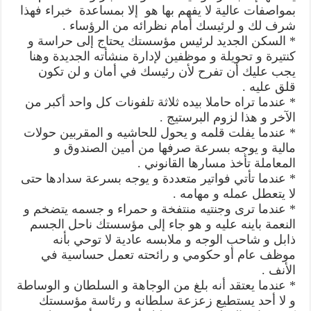
بمواصفات عالية لا يفهم بها هو إلا بمساعدة خبراء فهذا
شرف لك و لرئيسك أمام نظرائه من الرؤساء .
* السكن الجديد لرئيس مؤسستك يحتاج إلى حراسة و
كنتيرة و تحويلة و موظفين لإدارة منشأته الجديدة وهنا
يجب عليك أن تفرح لأن رئيسك في أمان و لن تكون
قلق عليه .
* عندما تراه حاملا بيده ثلاثة تلفونات كل واحد أكبر من
الآخر و هذا لزوم البرستيج .
* عندما يفلت قلمه و يحول للحاشيه و المقربين حولات
مالية و يوجه بسرعة صرفها من أمين الصندوق و
المعاملة تأخذ مسارها القانوني .
* عندما تأتي فواتير متعددة و يوجه بسرعة سدادها حتى
لا يتعطل عمله و مهامه .
* عندما ترى وجنتيه منتفخة و حمراء و جسمه يتضخم و
النعمة باينه عليه و هو جاء إلى مؤسستك ناحل الجسم
ذابل و شاحب الوجه و ملابسه عادية لا توحي بأنه
موظف عام أو حكومي و رائحته تعمل حساسية في
الأنف .
* عندما يعتقد أنه بلغ من الوجاهة و السلطان و الوساطة
و لا أحد يستطيع زعزعة سلطانه و رئاسة مؤسستك