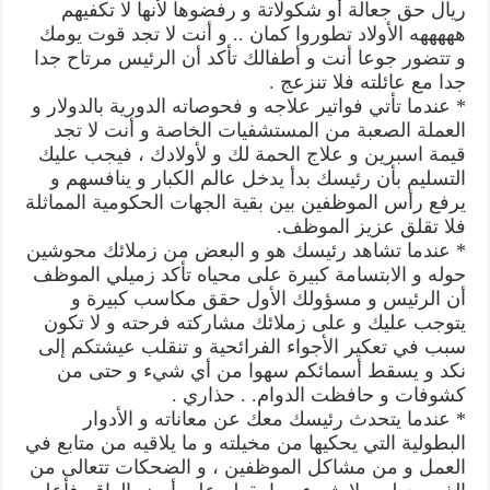
ريال حق جعالة أو شكولاتة و رفضوها لأنها لا تكفيهم
هههههه الأولاد تطوروا كمان .. و أنت لا تجد قوت يومك
و تتضور جوعا أنت و أطفالك تأكد أن الرئيس مرتاح جدا
جدا مع عائلته فلا تنزعج .
* عندما تأتي فواتير علاجه و فحوصاته الدورية بالدولار و
العملة الصعبة من المستشفيات الخاصة و أنت لا تجد
قيمة اسبرين و علاج الحمة لك و لأولادك ، فيجب عليك
التسليم بأن رئيسك بدأ يدخل عالم الكبار و ينافسهم و
يرفع رأس الموظفين بين بقية الجهات الحكومية المماثلة
فلا تقلق عزيز الموظف.
* عندما تشاهد رئيسك هو و البعض من زملائك محوشين
حوله و الابتسامة كبيرة على محياه تأكد زميلي الموظف
أن الرئيس و مسؤولك الأول حقق مكاسب كبيرة و
يتوجب عليك و على زملائك مشاركته فرحته و لا تكون
سبب في تعكير الأجواء الفرائحية و تنقلب عيشتكم إلى
نكد و يسقط أسمائكم سهوا من أي شيء و حتى من
كشوفات و حافظت الدوام. . حذاري .
* عندما يتحدث رئيسك معك عن معاناته و الأدوار
البطولية التي يحكيها من مخيلته و ما يلاقيه من متابع في
العمل و من مشاكل الموظفين ، و الضحكات تتعالى من