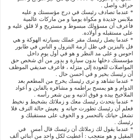
حراف واصل .
* عندما تصادف رئيسك في درج مؤسستك و عليه
ملابس جديدة و مكواة يوميا و من ماركات عالمية
فأعرف أن مسؤولك مبسوط و مستريح و لا قلق عليه و
على مستقبله و أولاده.
* عندما يصل رئيسك مقر عملك بسيارته الهوكة و هي
فل بالبنزين في ظل أزمة البترول و الناس في طابور
احوس و على مد النظر و هو في أول يوم داخل
مؤسستك دخلها بدون سيارة و يدور من أي شخص حق
المواصلات للعودة إلى متزله ، فأعرف صديقي الموظف
أن رئيسك بخير و في أحسن حال .
* عندما تشاهد و ترى رئيسك يخرج من المطعم بعد
الدوام و هو يمسح براطمه و مشافره بالفاين و أعواد
الملاخيخ بيده و فوق أذنيه و بين شعر رأسه .
* عندما يتحدث رئيسك معك و زملائك بشخيط و نخيط
فعلم أن رئيسك تطورت حياته و يعيش حالة الترف فلا
تشغل حياتك بالتحسر و و الخوف على مستقبلك و
رئيسك .
* عندما يقول لك زملائك أن رئيسك قال أمس في
المقيل و هو متعجب : أعطيت لكل واحد من أبنائي ألف