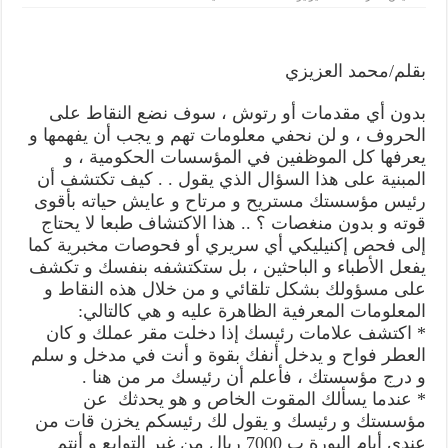
كيف
تكتشف
أن
رئيس
مؤسستك
بقلم/محمد العزيزي
مرتاح
..
مغلقة
بدون أي مقدمات أو رتوش ، سوف نضع النقاط على
الحروف ، و لن نحفي معلومات تهم و يجب أن يفهمها و
يعرفها كل الموظفين في المؤسسات الحكومية ، و
المبنية على هذا السؤال الذي يقول . . كيف تكتشف أن
رئيس مؤسستك مستريح و مرتاح و عايش حياته بأقوى
قوته و بدون منغصات ؟ .. هذا الاكتشاف طبعا لا يحتاج
إلى فحص إكنيليكي أي سريري أو فحوصات مخبرية كما
يفعل الأطباء و الباحثين ، بل ستكتشفه بنفسك و تكشف
على مسؤولك بشكل تلقائي و من خلال هذه النقاط و
المعلومات المعرفية الظاهرة عليه و هي كالتالي:
* اكتشف علامات رئيسك إذا دخلت مقر عملك و كان
العطر فواح و يدخل أنفك بقوة و أنت في مدخل و سلم
و درج مؤسستك ، فأعلم أن رئيسك مر من هنا .
* عندما يسألك المقوت الخاص و هو يحدثك عن
مؤسستك و رئيسك و يقول لك رئيسكم يخزن قات من
عندي أيام البورة ب 7000 ريال من غير التوابع و أنتم