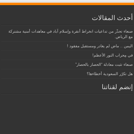
أحدث المقالات
صنعاء تحذّر من تداعيات انخراط أنقرة وإسلام آباد في معاهدات أمنية مشتركة
مع الرياض.
اليمن .. ماض لم يغادر ومستقبل مفقود !
في مِحراب النور الأعظم!
صنعاء تثبت معادلة “الحصار بالحصار”
هل تكرّر السعودية أخطاءها؟
إنضم لقناتنا