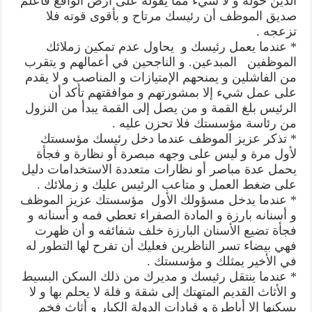
الذين حوله و لا شيء مما يقوله على أرض الواقع فأعلم
صديق الموظف أن رئيسك مرتاح و بأقوى قوته فلا
تزعجه .
* عندما يعمل رئيسك و يحاول عدم تمكين زملائك
الموظفين المبدعين. و الناجحين في أعمالهم و يتقرب
من الفاشلين و يمنحهم الإمتيازات و المناصب و لا يقدم
على عمل شيء إلا بمشورتهم و موافقتهم تأكد أن
الرئيس بلغ القمة و من يصل إلى القمة يبدأ من النزول
من رئاسة مؤسستك فلا تحزن عليه .
* تذكر عزيز الموظف عندما دخل رئيسك مؤسستك
لأول مرة و ليس على وجهه مبصرة أو نظارة و فجأة
يحمل عدة مباصر أو نظارات متعددة الاستخدامات دليل
على ضغط العمل و متاعب الرئيس عليك و زملائك .
* عندما يدخل مسؤولك الأول مؤسستك عزيز الموظف
و أسنانه بارزة و المادة الصفراء تعطي فمه و أسنانه و
فجأة تضيع الأسنان البارزة خلف شفائفه و أن ظهرت
فهي بيضاء تسر الناظرين فعليك أن تفرح لها التطور له
في الأخير يمثلك و مؤسستك .
* عندما ينتقل رئيسك و مديرك من ذلك السكن البسيط
و الأثاث القديم المتهتك إلى شقة و فلة لا يحلم بها و لا
يسكنها إلا أباطرة و قيادات الدولة الكبار و أثاث فخم