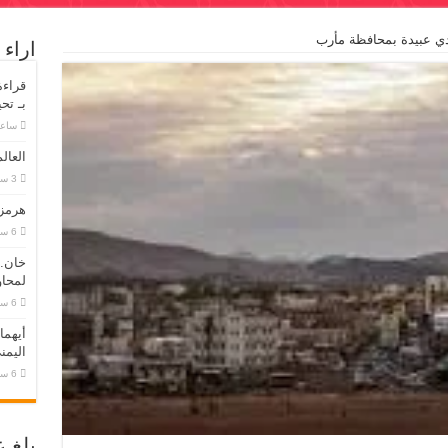
دي عبيدة بمحافظة مأرب
اراء
قراءة
بـ تح
‏ساع
العالم
هرمز…
خان..
لمحاو
أيهما
اليمن
بلغ 