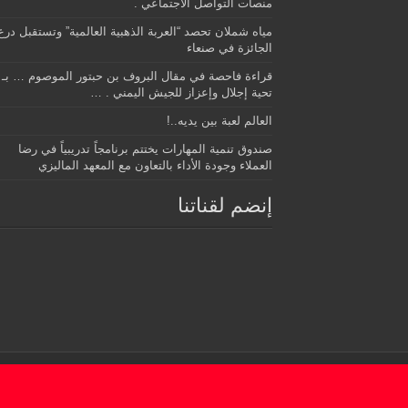
منصات التواصل الاجتماعي .
مياه شملان تحصد “العربة الذهبية العالمية” وتستقبل درع
الجائزة في صنعاء
قراءة فاحصة في مقال البروف بن حبتور الموصوم … بـ
تحية إجلال وإعزاز للجيش اليمني . …
العالم لعبة بين يديه..!
صندوق تنمية المهارات يختتم برنامجاً تدريبياً في رضا
العملاء وجودة الأداء بالتعاون مع المعهد الماليزي
إنضم لقناتنا
© Copyright 2026, All Rights Reserved