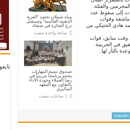
المجرمين والقتلة.
أدت إلى سقوط عدد
مياه شملان تحصد “العربة
ماشقة وقوات
الذهبية العالمية” وتستقبل
مد هادي الحتيكي من
درع الجائزة في صنعاء
‏ساعة واحدة مضت
ي وقت سابق، قوات
قيق في الجريمة
دة بالثأر لها.
تابع
صندوق تنمية المهارات
يختتم برنامجاً تدريبياً في
رضا العملاء وجودة الأداء
بالتعاون مع المعهد
الماليزي
LinkedIn