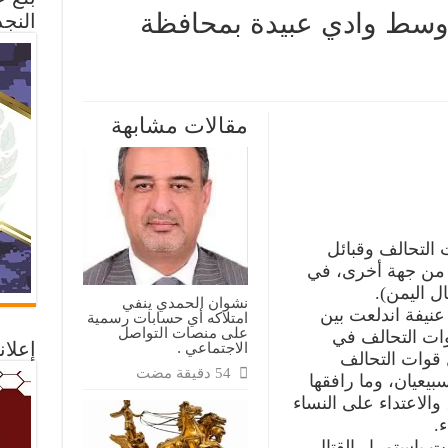
ة وسط وادي عبيدة بمحافظة
النجد
لى
ندلاع
شتباكات
مقالات مشابهة
نيفة
سط
ادي
بيدة
محافظة
أرب
غلقة
 التحالف وقبائل
 من جهة أخرى، في
ل اليمن).
نشوان الحمدي ينفي
نيفة اندلعت بين
امتلاكه أي حسابات رسمية
على منصات التواصل
وات التحالف في
إعلان
الاجتماعي .
 قوات التحالف
عيان، وما رافقها
لاعتداء على النساء
.
ت باستمرار القتال