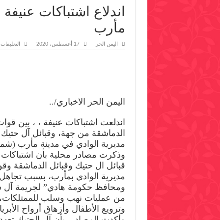
اندلاع اشتباكات عنيف
مأرب
ع
اليمن الحر
17 أغسطس، 2020
التعليقات
ا
ا
ع
و
و
ع
ب
م
اليمن الحر الاخباري/..
م
اندلعت اشتباكات عنيفة ، ، بين قوات
الدماشقة من جهة، وقبائل آل حتيك
مديرية الوادي في مدينة مأرب (شما
وذكرت مصادر محلية بأن اشتباكات ع
قبائل ال حتيك وقبائل الدماشقة وق
مديرية الوادي بمأرب، بسبب تجاهل
ومحافظ حكومة هادي” لجريمة آل سبي
من عمليات نهب وسلب للممتلكات، وا
وترويع الأطفال وأزهاق أرواح الأبرياء
وأكدت المصادر، بأن آل الحتيك تعهد