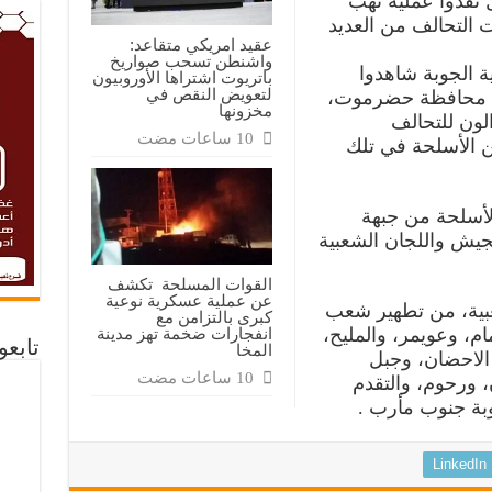
 نفذوا عملية نهب
التحالف من العديد
عقيد امريكي متقاعد:
واشنطن تسحب صواريخ
 الجوبة شاهدوا
باتريوت اشتراها الأوروبيون
لتعويض النقص في
جاه محافظة حضرموت،
مخزونها
الون للتحالف
ن الأسلحة في تلك
لأسلحة من جبهة
جيش واللجان الشعبية
القوات المسلحة تكشف
عن عملية عسكرية نوعية
بية، من تطهير شعب
كبرى بالتزامن مع
انفجارات ضخمة تهز مدينة
ام، وعويمر، والمليح،
تابع
المخا
الاحضان، وجبل
 ورحوم، والتقدم
بة جنوب مأرب .
LinkedIn