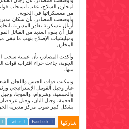
وأوضحت المصادر، بأن رجال القبائل
لمخازن السلاح، عقب انسحاب قوات 
من معسكراتها في الجوبة.
وأوضحت المصادر، بأن سكان مديرية
أرتال عسكرية تغادر المديرية بات
قبل أن يقوم العديد من القبائل المو
وميليشيات الإصلاح بنهب ما تبقى م
المخازن.
وأكدت المصادر، بأن عملية سحب ا
الجوبة، جاءت جراء اقتراب قوات ال
منها.
وتمكنت قوات الجيش واللجان الشع
غبار وجبل القويبل الإستراتيجي ورثم
والحبسية، وشروام، والموجا، وجبل 
العجمة، وجبل البان، وجبل عرفصان،
بشكل كبير صوب مركز مديرية الجو
Twitter
Facebook
شاركها