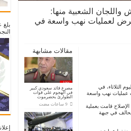
 واللجان الشعبية منها:
رض لعمليات نهب واسعة في
بلغ 
النجد
ى
راب
مقالات مشابهة
ت
يش
لجان
عبية
:
سكرات
حالف
رض
ليات
ب
 الثلاثاء، في
مصرع قائد سعودي كبير
عة
في الهجوم على قوات
 عمليات نهب واسعة
الطوارئ بحضرموت
وبة
رب
قة
الإصلاح قامت بعملية
حالف في جبهة
إعلان