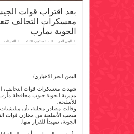
بعد اقتراب قوات الجيش
معسكرات التحالف تتع
الجوبة بمأرب
عل
اليمن الحر
15 سبتمبر، 2020
التعليقات
بعد
اقت
قوا
الج
وال
الش
منها
مع
اليمن الحر الاخباري/
الت
تتع
لعم
نه
شهدت معسكرات قوات التحالف، اليوم
واس
مديرية الجوبة جنوب محافظة مأرب
في
الج
للأسلحة.
بمأ
مغل
وقالت مصادر محلية، بأن ميليشيات 
سحب الأسلحة من مخازن قوات الت
الجوبة، تمهيداً للفرار منها.