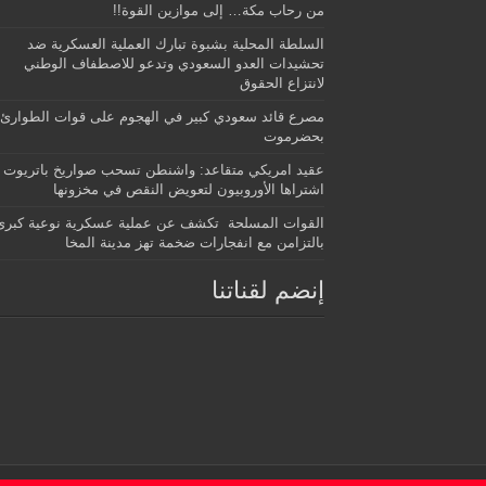
من رحاب مكة… إلى موازين القوة!!
السلطة المحلية بشبوة تبارك العملية العسكرية ضد
تحشيدات العدو السعودي وتدعو للاصطفاف الوطني
لانتزاع الحقوق
مصرع قائد سعودي كبير في الهجوم على قوات الطوارئ
بحضرموت
عقيد امريكي متقاعد: واشنطن تسحب صواريخ باتريوت
اشتراها الأوروبيون لتعويض النقص في مخزونها
القوات المسلحة تكشف عن عملية عسكرية نوعية كبرى
بالتزامن مع انفجارات ضخمة تهز مدينة المخا
إنضم لقناتنا