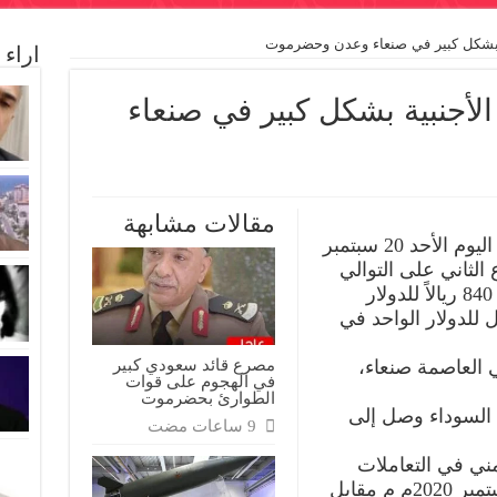
ة بشكل كبير في صنعاء وعدن وحضرموت
اراء
الأجنبية بشكل كبير في صنعاء
ى
صل
فاع
مقالات مشابهة
ملات
نبية
واصلت أسعار صرف الريال اليمني، اليوم الأحد 20 سبتمبر
كل
ع الثاني على التوالي
ر
في المحافظات الجنوبية، ليصل إلى 840 ريالاً للدولار
اء
دن
ي محافظة عدن، و 837 ريال للدولار الواحد في
ضرموت
قة
مصرع قائد سعودي كبير
 العاصمة صنعاء،
في الهجوم على قوات
الطوارئ بحضرموت
السوداء وصل إلى
ني في التعاملات
المالية حتى ظهيرة اليوم الأحد 20 سبتمبر 2020م م مقابل