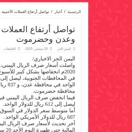
الرئيسية
/
أخبار
/
تواصل أرتفاع العملات الأجنبي
تواصل أرتفاع العملات 
وعدن وحضرموت
عل
اليمن الحر
20 سبتمبر، 2020
التعليقات
توا
أرت
اليمن الحر الاخباري/
الع
الأج
بش
2020م انخفاضها بشكل كبير للأسبو
كبي
في
صنع
وع
الواحد ف
وح
محافظة حضرموت.
مغل
فيما انخفض صرف الريال اليمني في
ليصل إلى 612 ريال للدولار الواحد.
أما متوسط سعر الدولار في السوق 
607 ريال للدولار الأمريكي الواحد.
آخر تحديث لأسعار صرف الريال اليم