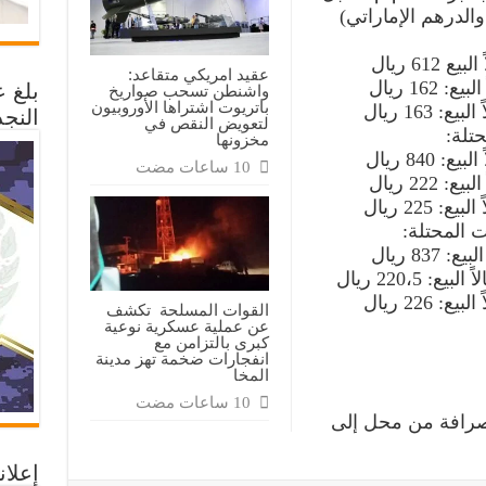
والدرهم الإماراتي)
عقيد امريكي متقاعد:
بلغ 
واشنطن تسحب صواريخ
باتريوت اشتراها الأوروبيون
النجد
لتعويض النقص في
تلة:
مخزونها
المحتلة:
القوات المسلحة تكشف
عن عملية عسكرية نوعية
كبرى بالتزامن مع
انفجارات ضخمة تهز مدينة
المخا
لصرافة من محل إلى
إعلان