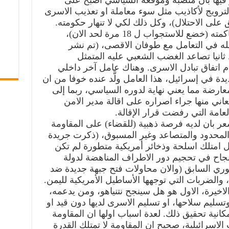
 فيها بان منصبه وموقعه السياسي اصبح على
لترويج لأكاذيب مثل سوء معاملة او تعذيب الاسرى
على الاحتلال)، وكل ذلك لكي لا تنهار حكومته.
يضاف إلى ذلك تصاعد اجراءات محاكمته (خضع للاستجواب ل 18 مرة لحد الان)،
شله في التعامل مع طوفان الاقصى، (تم نشر
ثانيا تصاعد الغضب الشعبي عليه المتمثل
مام اتفاق تبادل الاسرى. وهناك عامل آخر داخلي
دة في إسرائيل، هذا العامل ولَّد عنده خوفا من ان
معارضة مما يعني نهاية لدوره السياسي، ربما إلى
اني منها جراء اصراره على اقالة مدير الامن
لعامة التي رفضت قرار الإقالة.
عر بان لديه فرصة ذهبية (للقضاء) على المقاومة
لمحدود والمتصاعد وغير المسبوق، (ذكرت جريدة
لال امتلك اسلحة وذخائر أمريكية متطورة لم تكن
نجاح في تحجيم دور الاطراف المناهضة لدولة
سوري السابق (والان محاولات فتح جبهة جديدة ضد
والضربات التي توجهها الأساطيل الأمريكية لليمن.
الاخيرة، الاول هو هل سينجح نتنياهو، ومن يدعمه،
تسليم سلاحها، او تسليم الاسرى لديها دون قيد او
نية تحقيق ذلك. لعدة اسباب اولها ان المقاومة
الاسرائيلية، صحيح ان المقاومة لا تمتلك القدرة