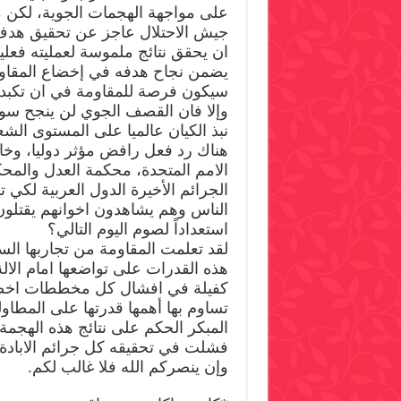
جيش الاحتلال عاجز عن تحقيق هدف ال
ان يحقق نتائج ملموسة لعمليته فع
يضمن نجاح هدفه في إخضاع المقاوم
سيكون فرصة للمقاومة في ان تكبد ا
وإلا فان القصف الجوي لن ينجح سوى
نبذ الكيان عالميا على المستوى الش
هناك رد فعل رافض مؤثر دوليا، وخا
الامم المتحدة، محكمة العدل والمحك
الجرائم الأخيرة الدول العربية لكي 
الناس وهم يشاهدون اخوانهم يقتلون
استعداداً لصوم اليوم التالي؟
لقد تعلمت المقاومة من تجاربها السابق
هذه القدرات على تواضعها امام الالة
كفيلة في افشال كل مخططات اخضاع
تساوم بها أهمها قدرتها على المطاول
المبكر الحكم على نتائج هذه الهجمة ا
وإن ينصركم الله فلا غالب لكم.