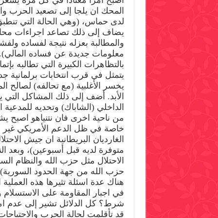
أصبح امراً معتادا في كل مرة يشعر
المحك ان يلجا إلى تصعيد الحرب وا
لدى حماس، (وهي الحالة التي تنطبق 
والمطالبة بعزله نتيجة لفساده ولف
معلومات جديدة عن فساده المالي). 
بالتظاهرات الكبيرة التي تطالبه بإت
يتمثل في قرب انتخابات برلمانية جدي
يخسر الأغلبية (مع تحالفه) لصالح ال
الأبد. أضف إلى ذلك المشاكل التي يع
الداخلي (الشاباك) وتحديه للمدعية ا
من ناحية اخرى فان نتنياهو اصبح يش
خاصة في ظل الدعم الأمريكي غير ا
الغارديان البريطانية ان جيش الاحت
متوفرة لديه قبل أسبوعين)، وبعد ال
الاحتلال مثل حزب الله والنظام ال
حزب الله من جهة الحدود السورية)، 
هناك عدة اسئلة تثيرها هذه العملية 
في اجبار المقاومة على الاستسلام و
شرط؟ كل الدلائل تشير إلى عدم امكا
قد تأقلمت لحالة الحرب والاجتياحات 