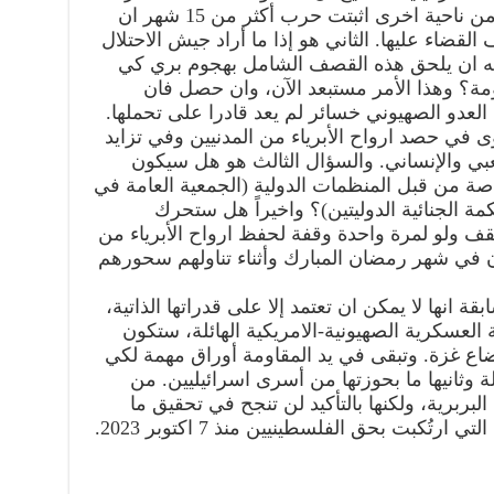
على مواجهة الهجمات الجوية، لكن من ناحية اخرى اثبتت حرب أكثر من 15 شهر ان
قضاء عليها. الثاني هو إذا ما أراد جيش الاحتلال
ليه ان يلحق هذه القصف الشامل بهجوم بري كي
ة؟ وهذا الأمر مستبعد الآن، وان حصل فان
لعدو الصهيوني خسائر لم يعد قادرا على تحملها.
 في حصد ارواح الأبرياء من المدنيين وفي تزايد
عبي والإنساني. والسؤال الثالث هو هل سيكون
صة من قبل المنظمات الدولية (الجمعية العامة في
مة الجنائية الدوليتين)؟ واخيراً هل ستحرك
تقف ولو لمرة واحدة وقفة لحفظ ارواح الأبرياء من
 في شهر رمضان المبارك وأثناء تناولهم سحورهم
ة انها لا يمكن ان تعتمد إلا على قدراتها الذاتية،
 العسكرية الصهيونية-الامريكية الهائلة، ستكون
 غزة. وتبقى في يد المقاومة أوراق مهمة لكي
ة وثانيها ما بحوزتها من أسرى اسرائيليين. من
لبربرية، ولكنها بالتأكيد لن تنجح في تحقيق ما
فشلت في تحقيقه كل جرائم الابادة التي ارتُكبت بحق الفلسطينيين منذ 7 اكتوبر 2023.