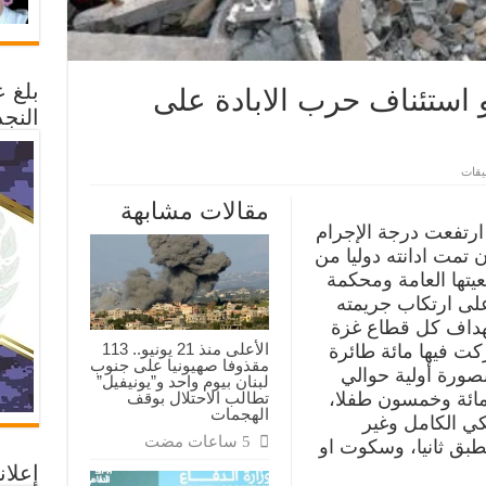
بلغ 
هو استئناف حرب الابادة على
النجد
على
ليقات
تحليل..لماذا
قرر
مقالات مشابهة
نتنياهو
استئناف
ارتفعت درجة الإجرام
حرب
ن تمت ادانته دوليا من
الابادة
على
عيتها العامة ومحكمة
قطاع
غزة؟
على ارتكاب جريمته
مغلقة
تهداف كل قطاع غزة
الأعلى منذ 21 يونيو.. 113
 فيها مائة طائرة
مقذوفا صهيونيا على جنوب
بصورة أولية حوالي
لبنان بيوم واحد و”يونيفيل”
تطالب الاحتلال بوقف
مائة وخمسون طفلا،
الهجمات
يكي الكامل وغير
طبق ثانيا، وسكوت او
إعلان