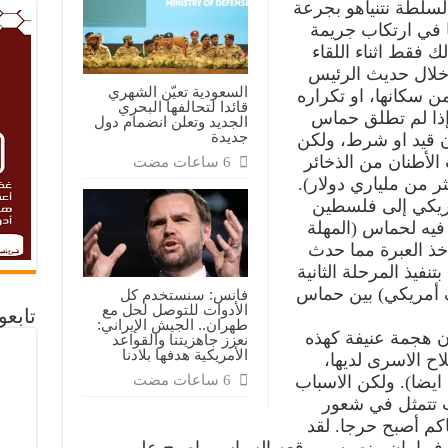
سلطة نتنياهو بجرعة
 في ارتكاب جريمة
ك فقط اثناء اللقاء
 خلال حديث الرئيس
السعودية تعيّن الشهري
 سكانها، او تكراره
قائدا لتحالفها البحري
إذا لم تطلق حماس
الجديد وتعلن انضمام دول
جديدة
ون قيد او شرط، ولكن
الأطنان من الذخائر
ر من ملياري دولار).
ريكي إلى فلسطين
يه لحماس (المهلة
خذ العبرة مما حدث
نفيذ المرحلة الثانية
ف أمريكي) بين حماس
فانس: سنستخدم كل
الأدوات للتوصل لحل مع
تابع
طهران.. الجيش الإيراني:
ان هجمة عنيفة كهذه
نعزز جاهزيتنا والقواعد
الأمريكية هدفها بلادنا
ح الاسرى لديها،
ة ايضا). ولكن الاسباب
رب تتمثل في شعور
اكم أصبح حرجا. لقد