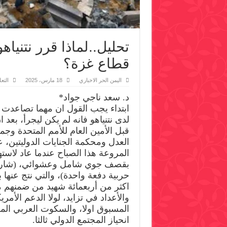
تحليل..لماذا قرر نتنيا
قطاع غزة؟
اليمن الحر الاخباري
18 مارس، 2025
التع
د. سعد ناجي جواد*
ابتداء يجب القول ان مهما تصاعدت 
لدى نتنياهو فانه لم يكن ليجرأ، بعد ا
قبل الأمين العام للأمم المتحدة وجم
العدل ومحكمة الجنايات الدوليتين، 
المروعة هذا الصباح عندما عاد لاس
بقصف جوي شامل وعشوائي، (شاركت
حربية دفعة واحدة)، والتي نتج عنها 
اكثر من أربعمائة شهيد من ضمنهم 
والأعداد في تزايد، لولا الدعم الأمر
المسبوق اولا، والسكوت العربي الم
انحياز المجتمع الدولي ثالثا.