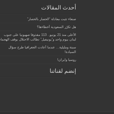
أحدث المقالات
صنعاء تثبت معادلة “الحصار بالحصار”
هل تكرّر السعودية أخطاءها؟
الأعلى منذ 21 يونيو.. 113 مقذوفا صهيونيا على جنوب
لبنان بيوم واحد و”يونيفيل” تطالب الاحتلال بوقف الهجما
سبتة ومليلية… عندما أعادت الجغرافيا طرح سؤال
السيادة!
روسيا وايران!
إنضم لقناتنا