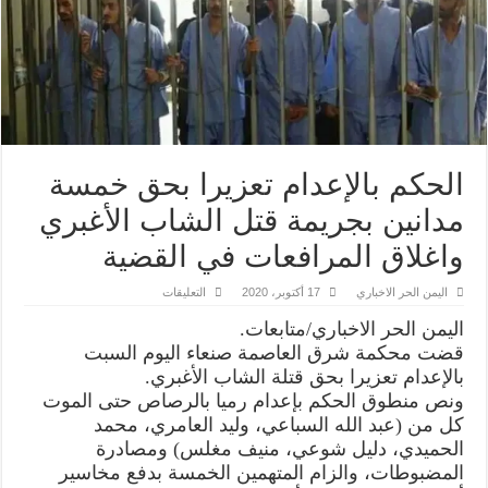
الحكم بالإعدام تعزيرا بحق خمسة
مدانين بجريمة قتل الشاب الأغبري
واغلاق المرافعات في القضية
على
اليمن الحر الاخباري
17 أكتوبر، 2020
التعليقات
الحكم
بالإعدام
اليمن الحر الاخباري/متابعات.
تعزيرا
بحق
قضت محكمة شرق العاصمة صنعاء اليوم السبت
خمسة
بالإعدام تعزيرا بحق قتلة الشاب الأغبري.
مدانين
بجريمة
ونص منطوق الحكم بإعدام رميا بالرصاص حتى الموت
قتل
الشاب
كل من (عبد الله السباعي، وليد العامري، محمد
الأغبري
الحميدي، دليل شوعي، منيف مغلس) ومصادرة
واغلاق
المرافعات
المضبوطات، والزام المتهمين الخمسة بدفع مخاسير
في