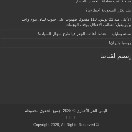
صنعاء تثبت معادلة “الحصار بالحصار”
هل تكرّر السعودية أخطاءها؟
الأعلى منذ 21 يونيو.. 113 مقذوفا صهيونيا على جنوب لبنان بيوم واحد
و”يونيفيل” تطالب الاحتلال بوقف الهجمات
سبتة ومليلية… عندما أعادت الجغرافيا طرح سؤال السيادة!
روسيا وايران!
إنضم لقناتنا
اليمن الحر الأخباري
© 2025. جميع الحقوق محفوظة
© Copyright 2026, All Rights Reserved