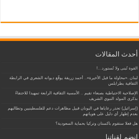
أحدث المقالات
القوة تُبنى ولا تُستورد…!
لبنان..«محاولة ما قبل الأخيرة».. أحمد زريقة يوقّع ديوانه الشعري في الرابطة
الثقافية بطرابلس
الإصلاحية الاحتياطية بصنعاء تقيم .. الأمسية الثقافية الرابعة تمهيدا للاحتفاءً
بذكرى المولد النبوي الشريف
(إسرائيل) تحذر رعاياها في اليونان قبيل مظاهرات دعم للفلسطينيين وتطالبهم
بعدم إظهار أي دليل على هوياتهم
هل فعلا ستقوم باكستان وتركيا بحماية السعودية؟
إنضم لقناتنا