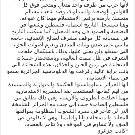
لأنها حرب من طرف واحد متعالٍ ومتجبرٍ فوق كل
القوانين الوضعية والسماوية، وضد شعب مسالم
متمسك بأرضه يرفض الاستسلام مهما كان عنوانه،
وهنا سيسجل التاريخ استماتة فلسطين وشعبها في
التضحية والصمود في وجه المحتل، كما سيكتب التاريخ
في صفحاته كل موقف مشرف لصالح الإنسانية، خاصة
ما بني على صدق وثبات المبادئ وبعزم اصوات الحق،
التي ستعلو ولن يعلى عليها، وذلك باستكمال حلقات
الشرف في ظل صمت الغالبية، وباستحضار خصلات
الشجاعة في زمن الجبن والخذلان، هذه الشجاعة التي
بانت براية عالية رفرفت بها الدبلوماسية الجزائرية بسمو
في سماء الانسانية،
انها الجزائر بديبلوماسيتها الحكيمة والمتوازنة والمستمدة
من قيم كفاحها المستميت ضد العنصرية الاستدمارية
مهما اختلفت الظروف والأزمنة، وفي ذلك تطابق بين
فلسطين الصامدة جنب إلى جنب مع الجزائر الشامخة
التي لن تتأخر في نصرة الشعوب المظلومة بمواقفها
المعلنة والمسجلة دوليا واقليميا، وهي لا تفاوض في
الحق، ولا تساوم في المواقف ولا تتاجر بالقضايا،
*كاتب جزائري