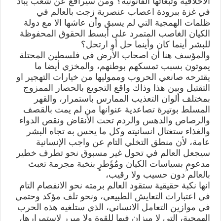
الاخلاقية وتبعاتها القانونية؟ ومن سيرافع عن شعب يباد
في غزة ببرودة اعصاب عنصرية زجت بالعالم في
ظلمات الهمجية التي لم يسبق وأن عاشها الا مع دولة
الكيان الغاصب المتمرد على أبسط الحقوق المحفوظة
للبشر أينما كان وأينما حل أو ارتحل؟
والمؤسف هنا أن اصحاب الأرض في فلسطين المحتلة
يموتون بسبب تمسكهم بوطنهم، والمخزي أيضا ما
يقترحه صانعي الحروب ومموليها من خيارات التهجير او
التقتيل وبين هذا وذاك واقع التجويع بالحصار الممزوج
بمختلف ألوان التعذيب الممارس باستمرار، والقهر
المسلط بوتيرة تصاعدية عنوانها من لم يمت بالقصف
والرصاص والدهس والردم تحت الأنقاض ونقص الدواء
والغذاء ستغتال انسانيته وكل ما يحس به تجاه البشر
عامة، لأن منطق التخلي التام عن واجب الإنسانية
سيجعل العالم في تحول غير مسبوق نحو تطرف خطير
مدعومٍ بسياسات الكيان ومُؤَطرٍ بنخبة مجرمة تعبث
بالعالم دون حسيب ولا رقيب،
انها نكبة حقيقية ستقود العالم برمته نحو الانفصام التام
في اعتبارات التعايش الطبيعي، ونحو تلف مؤكد وحتمي
في موازين التعامل الانساني، الذي ستلغيه هذه الحرب
الهمجية، التي لا ميزان فيها للقوة ولا مبرر لاستمرارها،