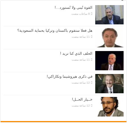
القوة تُبنى ولا تُستورد…!
هل فعلا ستقوم باكستان وتركيا بحماية السعودية؟
الحلف الذي كنا نريد !
في ذكرى هيروشيما ونكازاكي!
خــيار الحــل!