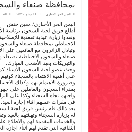
بمحافظة صنعاء والسجون
اليمن الحر الاخباري
11 يونيو، 2025
التعلي
اليمن الحر الأخباري/ معين حنش
أطلع فريق لجنة السجون برئاسة الأس
ونفذوا زيارة عيدية تفقدية للإصلاحي
الاحتياطي بمحافظة صنعاء والسجون ال
وتبادل الزائرون مع القائمين على ا
صنعاء والسجون الاحتياطية بصنعاء وال
والتبريكات بعيد الأضحى المبارك.
وحث عضو لجنة السجون الأستاذ كميل غ
على أهمية الاهتمام بالسجناء كونه
وضرورة الاهتمام بهم وكذلك الاحسان
بمدراء السجون والعاملين على جهود
واجبهم تجاه السجناء وكذا على التز
في مقرات عملهم اثناء إجازة العيد.
بعد ذالك قام رئيس فريق لجنة السج
له بزيارة السجناء وتهنئتهم بالعيد و
والخدمات المقدمة لهم والاطلاع عل
الثقافية التي تقدم لهم اثناء اجازة ال