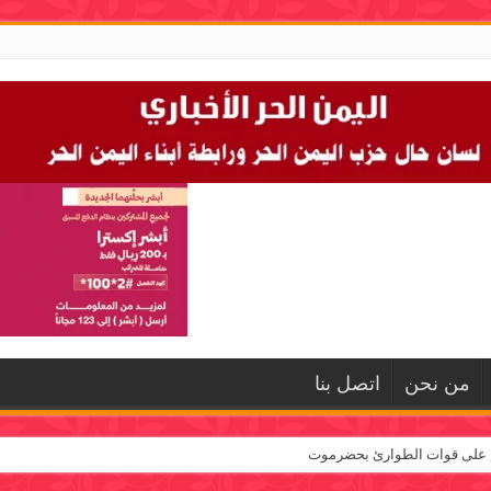
من نحن
اتصل بنا
م على قوات الطوارئ بحضرموت