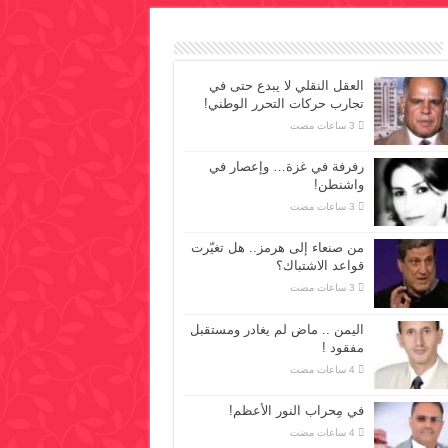
العقل النقلي لا يبدع حتى في
تجارب حركات التحرر الوطني!
رفرفة في غزة… وإعصار في
واشنطن!
من صنعاء إلى هرمز.. هل تغيّرت
قواعد الاشتباك؟
اليمن .. ماض لم يغادر ومستقبل
مفقود !
في مِحراب النور الأعظم!