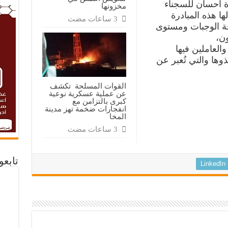
ة احسان للسجناء
مخزونها
لها هذه المبادرة
خة الوجبات ومستوى
ن،
العاملين فيها
ذوها والتي تُعبر عن
القوات المسلحة تكشف
عن عملية عسكرية نوعية
كبرى بالتزامن مع
انفجارات ضخمة تهز مدينة
المخا
تابع
LinkedIn