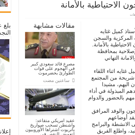
 الاحتياطية بالأمانة
على
قات
زيارة
عيدية
مقالات مشابهة
بلغ 
للإصلاحية
المركزية
تاذ كميل غثايه
النجد
والسجن
ة المركزية والسجن
الاحتياطي
بمحافظة
احتياطية بالأمانة.
صنعاء
والسجون
لإصلاحية بمحافظة
الاحتياطية
امانة التهاني
بالأمانة
مغلقة
مصرع قائد سعودي كبير
في الهجوم على قوات
ثايه اثناء اللقاء
الطوارئ بحضرموت
م شريحة من المجتمع
‏ساعتين مضت
 اليهم، مشيدا
هم المبذولة في أداء
امهم بالحضور والدوام
ون والوفد المرافق
تفقد أوضاعهم
عقيد امريكي متقاعد:
ى الانشطة والبرامج
واشنطن تسحب صواريخ
باتريوت اشتراها الأوروبيون
عيد، واطلع الفريق
إعلان
لتعويض النقص في