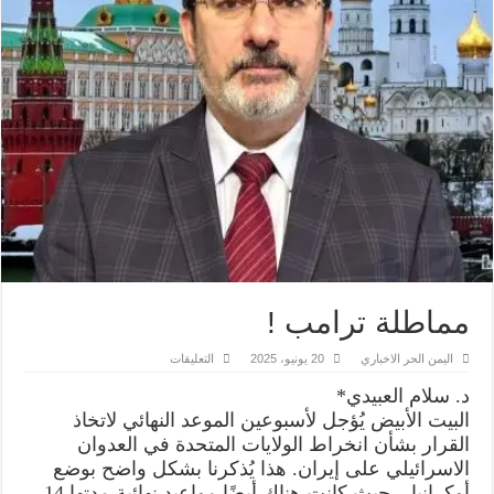
مماطلة ترامب !
على
اليمن الحر الاخباري
20 يونيو، 2025
التعليقات
مماطلة
ترامب
د. سلام العبيدي*
!
مغلقة
البيت الأبيض يُؤجل لأسبوعين الموعد النهائي لاتخاذ
القرار بشأن انخراط الولايات المتحدة في العدوان
الاسرائيلي على إيران. هذا يُذكرنا بشكل واضح بوضع
أوكرانيا – حيث كانت هناك أيضًا مواعيد نهائية مدتها 14