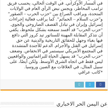
في المسار الأوكراني. في الوقت الحالي، يحسب فريق
ترامب المخاطر، ويجس نبض الرأي العام في الولايات
المتحدة، ويراقب الصراع بين “حزب الحرب – الصقور”
و”حزب السلام – الحمائم”. كما يراقب فعالية إجراءات
إسرائيل وإيران في تبادل القصف الصاروخي والجوي.
“حزب الحرب” قد أفسد سمعته بشكل ملحوظ، يكفي
أن نتذكر المقابلة المهينة للسناتور تيد كروز التي دافع
فيها بغباء وجهل للحقائق التاريخية والدينية عن حق
إسرائيل في القتل والأجرام. الدعم للأجندة المتشددة
في المجتمع الأمريكي سيستمر في الانخفاض. وضعف
“حزب الحرب” قد يسهل الحياة للبراغماتيين والواقعيين
ليس فقط في اتجاه الشرق الأوسط. ولكن أيضًا، على
سبيل المثال، في العلاقات مع الصين وروسيا.
*كاتب عراقي
عن اليمن الحر الاخباري