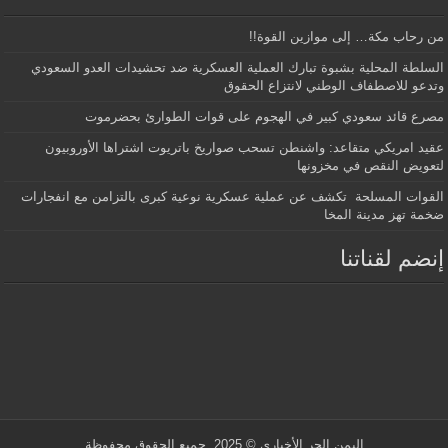
من رحاب مكة… إلى موازين القوة!!
السلطة المحلية بشبوة تبارك العملية العسكرية ضد تحشيدات العدو السعودي
وتدعو للاصطفاف الوطني لانتزاع الحقوق
مصرع قائد سعودي كبير في الهجوم على قوات الطوارئ بحضرموت
عقيد امريكي متقاعد: واشنطن تسحب صواريخ باتريوت اشتراها الأوروبيون
لتعويض النقص في مخزونها
القوات المسلحة تكشف عن عملية عسكرية نوعية كبرى بالتزامن مع انفجارات
ضخمة تهز مدينة المخا
إنضم لقناتنا
اليمن الحر الأخباري
© 2025. جميع الحقوق محفوظة