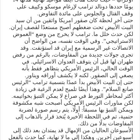
يومًا حددها دونالد ترامب لإرغام موسكو وكييف على
وقف القتال والجلوس على مائدة التفاوض.
حتى آخر لحظة كان صقور امريكا واثقين من أن سيد
البيت الأبيض تحت ضغطهم أصبح مستعدًا لقصف إيران.
لكن حدث خلل ما. ترامب لا يخرج من وضع “الغموض
الاستراتيجي”. وفي الوقت نفسه، من الواضح أن
الاتصالات غير الرسمية مع إيران قد استؤنفت. وقد
تجرى جولات جديدة من المفاوضات، بالرغم من رفض
طهران لها قبل أن يتوقف العدوان الاسرائيلي. في
الوقت الحالي، الرئيس الأمريكي يتظاهر فقط بأنه
يصغي إلى الصقور. لكنه لا يكشف أوراقه ويناور.
حتى إن البيت الأبيض بدأ عمدًا بتسمية ترامب “الرئيس
صانع السلام”. وهذا أيضًا تلميح لعدم الرغبة في زيادة
أكثر لمخاطر التورط في صراع لا يمكن التنبؤ بخواتيمه.
لكن مناورات الرئيس الأمريكي أصبحت شبه مكشوفة
ويمكن التنبؤ بها مسبقاً: أولًا، يتم رسم صورة لضربة
حتمية، ثم في اللحظة الأخيرة يُتخذ قرار بالذهاب إلى
المفاوضات بدلًا من ذلك.
الأسبوعان الحاليان من الإمهال قد يمتدان بعد ذلك إلى
أسبوعين آخرين. وهكذا إلى ما لا نهاية، كما حدث بالفعل