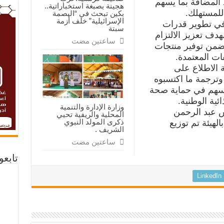
 المضافة بما يسهم
هجينة بصبغة استخباراتية..
للمستهلك.
بكين تبحث في “البصمة
الإسرائيلية” خلف أزمة
 في تطوير قدرات
سبتة
هدف تعزيز الالتزام
‏ساعتين مضت
 يضمن توفير منتجات
ات المعتمدة.
 الاطلاع على
وترجمة ما اكتسبوه
تسهم في حماية صحة
ئية الوطنية.
وزارة الإدارة والتنمية
 عبد الرحمن
المحلية والريفية تحيي
ذكرى المولد النبوي
الهيئة تم توزيع
الشريف .
‏ساعتين مضت
تابع
LinkedIn