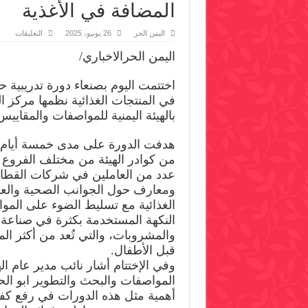
المضافة في الأغذية
على
اليمن الحر
26 يونيو، 2025
التعليقات
اختتا
دورة
اليمن الحرالاخباري/
تدريبي
بهيئة
المو
اختتمت اليوم بصنعاء دورة تدريبية ح
حول
الموا
في المنتجات الغذائية نظمها مركز ال
المضا
في
بالهيئة اليمنية للمواصفات والمقايي
الأغذي
مغلق
من كوادر الهيئة من مختلف الفروع 
عدد من العاملين في شركات القطا
ومعارف حول الجوانب الصحية والعل
الغذائية مع تسليط الضوء على المو
النكهة المستخدمة بكثرة في صناعة 
والمشروبات، والتي تُعد من أكثر الم
قبل الأطفال.
وفي الإختتام أشار نائب مدير عام ال
المواصفات والبحث والتطوير ابو ال
أهمية مثل هذه الدورات في رفع كفاء