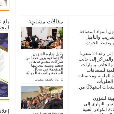
م
مقالات مشابهة
بلغ 
ة
النجد
اصفات
ول المواد المضافة
د
تدريب والتأهيل
فة
س وضبط الجودة.
ة
ة
هدفت الدورة على مدى خمسة أيام إلى رفد 24 متدربا
وكيل وزارة الشؤون
الإجتماعية يزور عددا من
والمراكز إلى جانب
شركات مجموعة هائل
ع الخاص بمهارات
سعيد ويشيد بتجربتها
المتقدمة في مجال
مية للمضافات
السلامة والصحة المهنيّة
اد الملونة ومحسنات
الحلويات
نتجات استهلاكًا من
هيئة لشؤون
حسن النهاري إلى
ة الكوادر الفنية
إعلان
صحيفة فرنسية:حرب