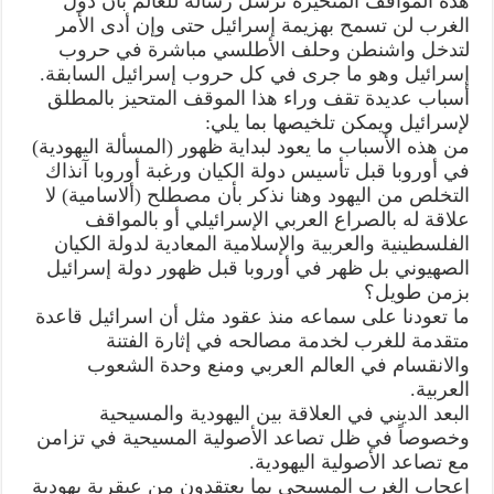
هذه المواقف المتحيزة ترسل رسالة للعالم بأن دول
الغرب لن تسمح بهزيمة إسرائيل حتى وإن أدى الأمر
لتدخل واشنطن وحلف الأطلسي مباشرة في حروب
إسرائيل وهو ما جرى في كل حروب إسرائيل السابقة.
أسباب عديدة تقف وراء هذا الموقف المتحيز بالمطلق
لإسرائيل ويمكن تلخيصها بما يلي:
من هذه الأسباب ما يعود لبداية ظهور (المسألة اليهودية)
في أوروبا قبل تأسيس دولة الكيان ورغبة أوروبا آنذاك
التخلص من اليهود وهنا نذكر بأن مصطلح (ألاسامية) لا
علاقة له بالصراع العربي الإسرائيلي أو بالمواقف
الفلسطينية والعربية والإسلامية المعادية لدولة الكيان
الصهيوني بل ظهر في أوروبا قبل ظهور دولة إسرائيل
بزمن طويل؟
ما تعودنا على سماعه منذ عقود مثل أن اسرائيل قاعدة
متقدمة للغرب لخدمة مصالحه في إثارة الفتنة
والانقسام في العالم العربي ومنع وحدة الشعوب
العربية.
البعد الديني في العلاقة بين اليهودية والمسيحية
وخصوصاً في ظل تصاعد الأصولية المسيحية في تزامن
مع تصاعد الأصولية اليهودية.
إعجاب الغرب المسيحي بما يعتقدون من عبقرية يهودية