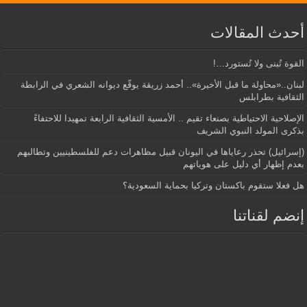
أحدث المقالات
القوة تُبنى ولا تُستورد…!
لبنان..«محاولة ما قبل الأخيرة».. أحمد زريقة يوقّع ديوانه الشعري في الرابطة
الثقافية بطرابلس
الإصلاحية الاحتياطية بصنعاء تقيم .. الأمسية الثقافية الرابعة تمهيدا للاحتفاءً
بذكرى المولد النبوي الشريف
(إسرائيل) تحذر رعاياها في اليونان قبيل مظاهرات دعم للفلسطينيين وتطالبهم
بعدم إظهار أي دليل على هوياتهم
هل فعلا ستقوم باكستان وتركيا بحماية السعودية؟
إنضم لقناتنا