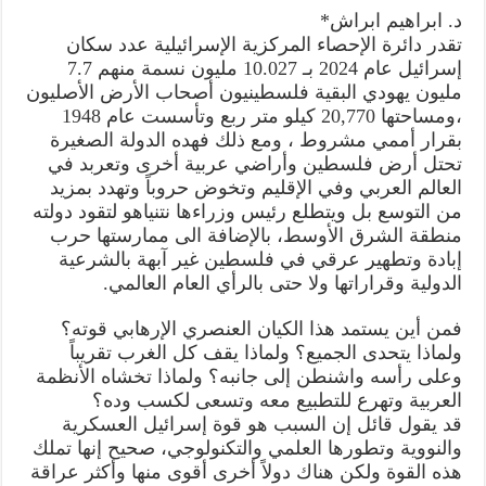
لن
د. ابراهيم ابراش*
يسمح
الغرب
تقدر دائرة الإحصاء المركزية الإسرائيلية عدد سكان
بهزيمة
إسرائيل عام 2024 بـ 10.027 مليون نسمة منهم 7.7
إسرائيل؟
مغلقة
مليون يهودي البقية فلسطينيون أصحاب الأرض الأصليون
،ومساحتها 20,770 كيلو متر ربع وتأسست عام 1948
بقرار أممي مشروط ، ومع ذلك فهده الدولة الصغيرة
تحتل أرض فلسطين وأراضي عربية أخرى وتعربد في
العالم العربي وفي الإقليم وتخوض حروباً وتهدد بمزيد
من التوسع بل ويتطلع رئيس وزراءها نتنياهو لتقود دولته
منطقة الشرق الأوسط، بالإضافة الى ممارستها حرب
إبادة وتطهير عرقي في فلسطين غير آبهة بالشرعية
الدولية وقراراتها ولا حتى بالرأي العام العالمي.
فمن أين يستمد هذا الكيان العنصري الإرهابي قوته؟
ولماذا يتحدى الجميع؟ ولماذا يقف كل الغرب تقريباً
وعلى رأسه واشنطن إلى جانبه؟ ولماذا تخشاه الأنظمة
العربية وتهرع للتطبيع معه وتسعى لكسب وده؟
قد يقول قائل إن السبب هو قوة إسرائيل العسكرية
والنووية وتطورها العلمي والتكنولوجي، صحيح إنها تملك
هذه القوة ولكن هناك دولاً أخرى أقوى منها وأكثر عراقة