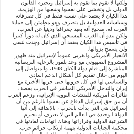
ولكنها لا تقوم بما تقوم به إسرائيل وتحترم القانون
الدولي بل وتخشى على نفسها وشعبها من الهزيمة.
هذا الكيان لا يعتمد على نفسه فقط في كل تصرفاته
وسياساته العدوانية بل يتصرف وهو مطمئن إلى حماية
الغرب له، صحيح أنه بعيد جغرافياً ودينياً عن الغرب،
ولكن يبدو أن الغرب المسيحي الذي كان له دوراً كبيراً
في تأسيس هذا الكيان يعتقد أن إسرائيل وجِدت لتبقى
ولن يسمح بزوالها.
الانحياز الأمريكي والغربي عموماً لإسرائيل منذ ظهور
المشروع الصهيوني مع وعد بلفور بالرعاية البريطانية
المباشرة إلى قيام دولة الكيان 1948، والمتواصل إلى
اليوم من خلال تقديم كل أشكال الدعم المادي
والسياسي لها في كل حروبها حتى حربها الأخيرة مع
إيران والتدخل الأمريكي المباشر في الحرب بقصف
طائرات أمريكية للمنشآت النووية الإيرانية، وزعم الغرب
أن من حق إسرائيل الدفاع عن نفسها بالرغم من أن
إسرائيل هي التي بدأت بالحرب ، بالإضافة إلى أنها
الدولة الوحيدة في العالم التي لا تعترف أو تحترم
الشرعية الدولية وقراراتها وهناك اتهامات لقادتها في
محكمة الجنايات الدولية بتهمة ارتكاب جرائم حرب.