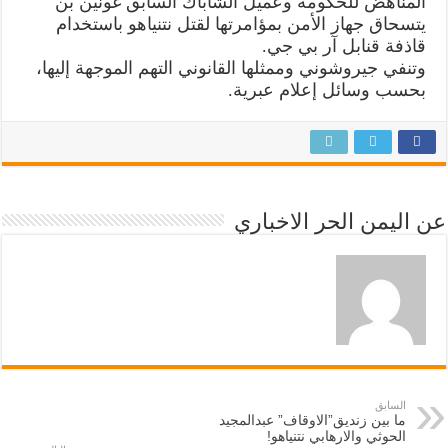
المناهض للحكومة وعميل الشاباك السابق غونين بن
يتسحاق جهاز الأمن بمؤامرتها لقتل نتنياهو باستخدام
قاذفة قنابل آر بي جي.
وتنفي جيروشوني وممثلها القانوني التهم الموجهة إليها،
بحسب وسائل إعلام عبرية.
عن اليمن الحر الاخباري
السابق
ما بين زنديق”الاوقاف” عبدالمجيد
الحوثي والارهابي نتنياهو!