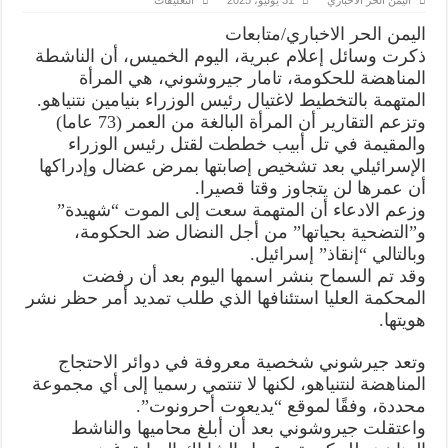
الاعلام
العبري:
اليمن الحر الاخباري/متابعات
هذه
هي
ذكرت وسائل إعلام عبرية، اليوم الخميس، أن الناشطة
المرأة
المناهضة للحكومة، تامار جيروشوني، هي المرأة
التي
خططت
المتهمة بالتخطيط لاغتيال رئيس الوزراء بنيامين نتنياهو.
لاغتيال
نتنياهو
وتزعم التقارير أن المرأة البالغة من العمر (73 عاما)
بقذيفة
والمقيمة في تل أبيب خططت لقتل رئيس الوزراء
“أر
بي
الإسرائيلي بعد تشخيص إصابتها بمرض عضال وإدراكها
جي”
مغلقة
أن عمرها لن يتجاوز وقتا قصيرا.
وزعم الادعاء أن المتهمة سعت إلى الموت “شهيدة”
و”التضحية بحياتها” من أجل النضال ضد الحكومة،
وبالتالي “إنقاذ” إسرائيل.
وقد تم السماح بنشر اسمها اليوم بعد أن رفضت
المحكمة العليا استئنافها الذي طلب تمديد أمر حظر نشر
هويتها.
وتعد جيرشوني شخصية معروفة في دوائر الاحتجاج
المناهضة لنتنياهو، لكنها لا تنتمي رسميا إلى أي مجموعة
محددة، وفقًا لموقع “يديعوت أحرونوت”.
واعتقلت جيروشوني بعد أن أبلغ محاميها والناشط