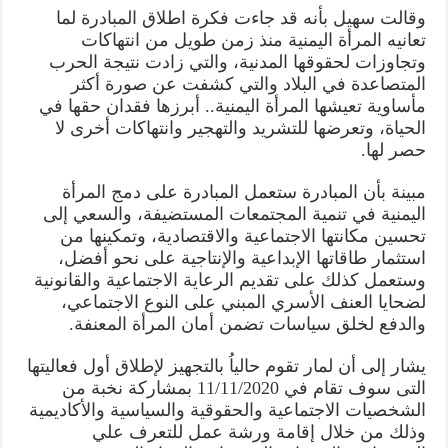
وقالت سهيل بأنه قد جاءت فكرة اطلاق المبادرة لما
تعانيه المرأة اليمنية منذ زمن طويل من انتهاكات
وتجاوزات لحقوقها المدنية، والتي زادت نتيجة الحرب
المتصاعدة في البلاد والتي كشفت عن صورة أكثر
مأساوية تعيشها المرأة اليمنية.. أبرزها فقدان حقها في
الحياة، وتعرضها للتشريد والتهجير وانتهاكات أخرى لا
حصر لها.
مبينة بأن المبادرة ستعمل المبادرة على دمج المرأة
اليمنية في تنمية المجتمعات المستضيفة، والسعي إلى
تحسين مكانتها الاجتماعية والاقتصادية، وتمكينها من
استثمار طاقاتها الإبداعية والإنتاجية على نحو أفضل،
وستعمل كذلك على تقديم الرعاية الاجتماعية والقانونية
لضحايا العنف الأسري المبني على النوع الاجتماعي،
والدفع لخلق سياسات تضمن أمان المرأة المعنفة.
يشار إلى أن لمار تقوم حالياُ بالتجهيز لإطلاق أول فعاليتها
التى سوف تقام في 11/11/2020 بمشاركة نخبة من
الشخصيات الاجتماعية والحقوقية والسياسية والأكاديمية
وذلك من خلال إقامة ورشة عمل للتعرف علي