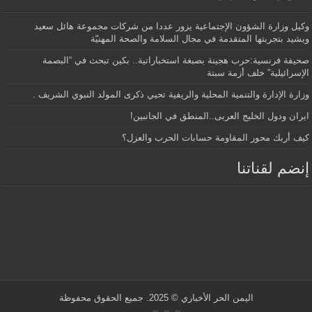
وكيل وزارة الشؤون الإجتماعية يزور عددا من شركات مجموعة هائل سعيد
ويشيد بتجربتها المتقدمة في مجال السلامة والصحة المهنيّة
صحيفة فرنسية:حرب هجينة بصبغة استخباراتية.. بكين تبحث في “البصمة
الإسرائيلية” خلف أزمة سبتة
وزارة الإدارة والتنمية المحلية والريفية تحيي ذكرى المولد النبوي الشريف .
ايران ودول الخليج العربى..المنطق في الجانبين!
كيف أربك محور المقاومة حسابات الحرب والعزل؟
إنضم لقناتنا
اليمن الحر الأخباري
© 2025. جميع الحقوق محفوظة