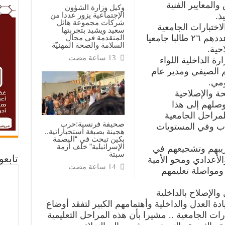
المعايير الفنية
وكيل وزارة الشؤون
الإجتماعية يزور عددا من
ذ.
شركات مجموعة هائل
لاختبارات الجامعية
سعيد ويشيد بتجربتها
المتقدمة في مجال
لنزلاء الإصلاحية المركزية بالأمانة وعددهم ٢٦ طالبا جامعيا
السلامة والصحة المهنيّة
حية.
ة الداخلية اللواء
 الصيفي ومدير عام
ومي.
حة والإصلاحية
وصلهم إلى هذا
لمراحل الجامعية
صحيفة فرنسية:حرب
داب وفي المستويات
هجينة بصبغة استخباراتية..
بكين تبحث في “البصمة
الإسرائيلية” خلف أزمة
دريبهم وتشجيعهم في
سبتة
تابع
الأعدادي ومحو الأمية
م ومواصلة تعليمهم
الإصلاح بالداخلية
قيادة العدل والداخلية وأهتمامهم الكبير لتفقد أوضاع
رات الجامعية .. مشيرا بأن هذه المراحل التعليمية