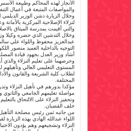
الأنجاز لهذه المحاكم وطبيعة الأسس و
والمواصفات المتبعة في أعمال التنفي
وخلال الزيارة دشن الوزير الديلمي ا
والتي أقيمت بمدرسة الميثاق بالاصلا
وخلال التدشين الذي حضره وكيلا وزار
عبدالعزيز محفوظ واللواء علي سالم
التوجيه بالداخلية العميد منصور اللك
أشاد وزير العدل بجهود قيادة المصل
وحرصهما على تعليم النزلاء والذي أ
المستوى التعليمي العالي وتأهيلهم ل
لطلاب كلية الشريعة والقانون والأ
المختلفة.
مؤكدا بدورهم في تأهيل النزلاء وت
مواصلة تعليمهم الجامعي والثانوي و
وتحفيز النزلاء على الالتحاق بالتعلي
خلف القضبان.
من جانبه ثمن رئيس مصلحة التأهيل و
اللواء عبدالله الهادي بهذه الزيارة ل
النزلاء وتشجيعهم وهم يؤدون الاختبا