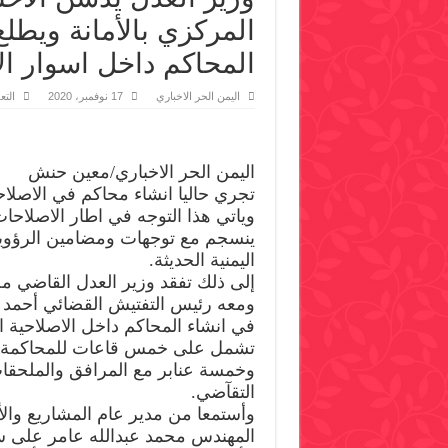
المركزي بالأمانة ويطلع
المحاكم داخل اسوار ال
اليمن الحر الاخباري
17 نوفمبر، 2020
التع
اليمن الحر الاخباري/معين حنش
تجري حاليا انشاء محاكم في الاصلاحية
وياتي هذا التوجه في اطار الاصلاحات
ينسجم مع توجهات ومضامين الرؤوية ا
اليمنية الحديثة.
إلى ذلك تفقد وزير العدل القاضي مح
ومعه رئيس التفتيش القضائي أحمد 
في انشاء المحاكم داخل الاصلاحية ال
تشمل على خمس قاعات للمحاكمة و
وخمسة عنابر مع المرافق والملحقا
التقآضي.
وأستمعا من مدير عام المشاريع والأ
المهندس محمد عبدالله عامر على 