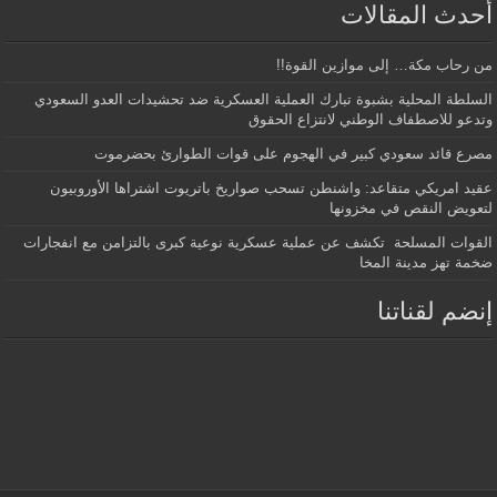
أحدث المقالات
من رحاب مكة… إلى موازين القوة!!
السلطة المحلية بشبوة تبارك العملية العسكرية ضد تحشيدات العدو السعودي
وتدعو للاصطفاف الوطني لانتزاع الحقوق
مصرع قائد سعودي كبير في الهجوم على قوات الطوارئ بحضرموت
عقيد امريكي متقاعد: واشنطن تسحب صواريخ باتريوت اشتراها الأوروبيون
لتعويض النقص في مخزونها
القوات المسلحة تكشف عن عملية عسكرية نوعية كبرى بالتزامن مع انفجارات
ضخمة تهز مدينة المخا
إنضم لقناتنا