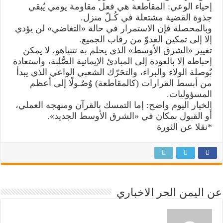
​إحياء الوعي: المقاطعة هي فعل مقاومة يومي يُبقي
جذوة القضية مشتعلة في كُـلّ منزل.
وبالمحصلة فإن الاستمرار في حالة «التغاضي» لن يؤدي
إلا إلى تمكين العدوّ من رقاب الجميع.
تغيير «الشرق الأوسط» الذي يحلم به نتنياهو، لا يمكن
إحباطه إلا بالعودة إلى المبادئ الإيمانية الصُّلبة، واستعادة
بُوصلة الولاء والبراء، والتحَرّك الشعبي الواعي الذي يبدأ
من أبسط القرارات (كالمقاطعة) وُصُـولًا إلى أعظم
المسؤوليات.
​الخيار اليوم واضح: إما التمسك بالقرآن ومنهجه العملي،
أَو القبول بمكان في «الشرق الأوسط الجديد».
*نقلا عن الثورة
عن اليمن الحر الاخباري