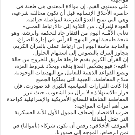
​على مستوى القيم: إن موالاة المعتدي هي طعنة في
خاصرة الأخلاق الإنسانية قبل أن تكون مخالفة شرعية،
وهي التي تمنح العدوّ الشرعية لمواصلة جرائمه.
​العودة للقرآن.. من التلاوة إلى «الارتباط العملي»
​تعاني الأُمَّــة اليوم من افتقار حاد للحكمة والرشد، وهو
نتيجة طبيعية لهجر المنهج القرآني في إدارة الصراع،
والحاجة ماسة اليوم إلى ارتباط عملي بالقرآن الكريم،
يتجاوز التبرك بالنصوص إلى استلهام الحلول.
​إن القرآن الكريم يقدم خارطة طريق للخروج من حالة
‹التيه›؛ فهو يشخّص العدوّ بدقة، ويحدّد شروط العزة،
ويضع القواعد الذهبية للتعامل مع التهديدات الوجودية.
​سلاح المقاطعة.. الجبهة التي يملكها الجميع
​إذا كانت القرارات السياسية الكبرى قد صودرت، فإن
قرار «الاستهلاك» لا يزال بيد الشعوب، حيث تبرز
المقاطعة الشاملة للبضائع الأمريكية والإسرائيلية كواحدة
من أهم أدوات المواجهة:
​ضرب الاقتصاد: إضعاف الممول الأول للآلة العسكرية
التي تقتل أطفالنا.
​الموقف الأخلاقي: رفض أن نكون شركاء (بأموالنا) في
ثمن الرصاص الموجه إلى صدورنا.