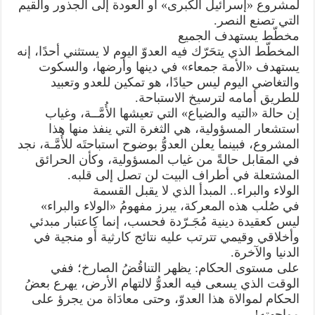
لمشروع «إسرائيل الكبرى» أَو العودة إلى الجذور والقيم
التي تصنع النصر.
​مخطّط يستهدف الجميع
​المخطّط الذي يتحَرّك فيه العدوّ اليوم لا يستثني أحدًا، إنه
يستهدف «الأمة جمعاء» في دينها وأرضها، والسكوت
والتغاضي اليوم ليس حيادًا، هو تمكين للعدو وتعبيد
للطريق أمامه لترسيخ الاستباحة.
إن حالة «التيه والضياع» التي تعيشها الأُمَّــة، وغياب
استشعار المسؤولية، هي الثغرة التي ينفذ منها هذا
المشروع، فبينما يعلن العدوُّ بوضوح استباحتَه للأُمَّـة، نجد
في المقابل حالةً من غياب المسؤولية، وكأن الحرائق
المشتعلة في أطراف البيت لن تصل إلى قلبه.
الولاء والبراء.. المبدأ الذي لا يقبل القسمة
​​في صُلب هذه المعركة، يبرز مفهومُ «الولاء والبراء»
ليس كعقيدة دينية مُجَـرّدة فحسب، إنما كاعتبار مبدئي
وأخلاقي وقيمي تترتب عليه نتائج كارثية أَو منجية في
الدنيا والآخرة.
​على مستوى الحكام: يظهر التناقُضُ الصارخ؛ ففي
الوقت الذي يسعى فيه العدوُّ لالتهام الأرض، يهرع بعضُ
الحكام لموالاة هذا العدوّ، وحتى معادَاة من يجرؤ على
مواجهته!