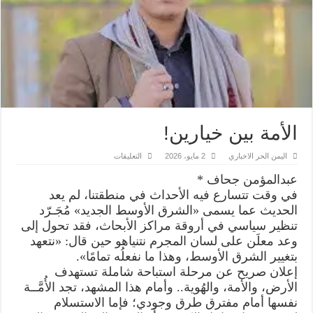
الأمة بين خيارين!
على
اليمن الحر الاخباري
2 مايو، 2026
التعليقات
الأمة
بين
عبدالمؤمن جحاف *
خيارين!
مغلقة
في وقت تتسارع فيه الأحداث في منطقتنا، لم يعد
الحديث عما يسمى «الشرق الأوسط الجديد» مُجَـرّد
تنظير سياسي في أروقة مراكز الأبحاث، فقد تحول إلى
وعد معلَن على لسان المجرم نتنياهو حين قال: «نتعهد
بتغيير الشرق الأوسط، وهذا ما نفعلُه تمامًا».
إعلان صريح عن مرحلة استباحة شاملة تستهدف
الأرض، والأمة، والهُوية.. و​أمام هذا المشهد، تجد الأُمَّــة
نفسها أمام مفترق طرق وجودي؛ فإما الاستسلام