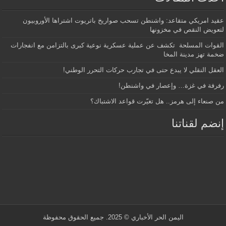
عقيد امريكي متقاعد: واشنطن تسحب صواريخ باتريوت اشتراها الأوروبيون
لتعويض النقص في مخزونها
القوات المسلحة تكشف عن عملية عسكرية نوعية كبرى بالتزامن مع انفجارات
ضخمة تهز مدينة المخا
العقل النقلي لا يبدع حتى في تجارب حركات التحرر الوطني!
رفرفة في غزة… وإعصار في واشنطن!
من صنعاء إلى هرمز.. هل تغيّرت قواعد الاشتباك؟
إنضم لقناتنا
اليمن الحر الأخباري
© 2025. جميع الحقوق محفوظة