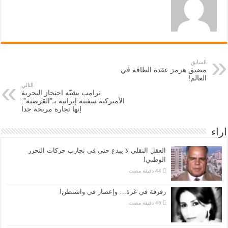
السابق
مضيق هرمز عقدة الطاقة في
العالم!
التالي
ترامب يشبّه احتجاز البحرية
الأميركية سفينة إيرانية بـ”القرصنة”:
إنها تجارة مربحة جدا
اراء
العقل النقلي لا يبدع حتى في تجارب حركات التحرر
الوطني!
رفرفة في غزة… وإعصار في واشنطن!