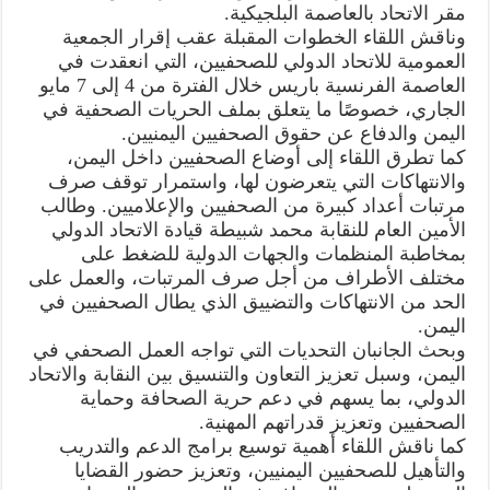
في
مقر الاتحاد بالعاصمة البلجيكية.
بلجيكا
مغلقة
وناقش اللقاء الخطوات المقبلة عقب إقرار الجمعية
العمومية للاتحاد الدولي للصحفيين، التي انعقدت في
العاصمة الفرنسية باريس خلال الفترة من 4 إلى 7 مايو
الجاري، خصوصًا ما يتعلق بملف الحريات الصحفية في
اليمن والدفاع عن حقوق الصحفيين اليمنيين.
كما تطرق اللقاء إلى أوضاع الصحفيين داخل اليمن،
والانتهاكات التي يتعرضون لها، واستمرار توقف صرف
مرتبات أعداد كبيرة من الصحفيين والإعلاميين. وطالب
الأمين العام للنقابة محمد شبيطة قيادة الاتحاد الدولي
بمخاطبة المنظمات والجهات الدولية للضغط على
مختلف الأطراف من أجل صرف المرتبات، والعمل على
الحد من الانتهاكات والتضييق الذي يطال الصحفيين في
اليمن.
وبحث الجانبان التحديات التي تواجه العمل الصحفي في
اليمن، وسبل تعزيز التعاون والتنسيق بين النقابة والاتحاد
الدولي، بما يسهم في دعم حرية الصحافة وحماية
الصحفيين وتعزيز قدراتهم المهنية.
كما ناقش اللقاء أهمية توسيع برامج الدعم والتدريب
والتأهيل للصحفيين اليمنيين، وتعزيز حضور القضايا