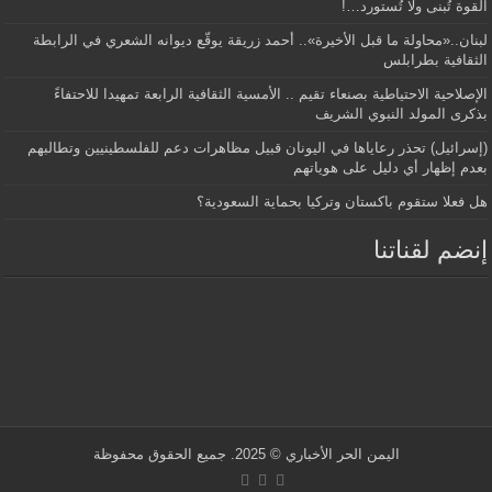
القوة تُبنى ولا تُستورد…!
لبنان..«محاولة ما قبل الأخيرة».. أحمد زريقة يوقّع ديوانه الشعري في الرابطة
الثقافية بطرابلس
الإصلاحية الاحتياطية بصنعاء تقيم .. الأمسية الثقافية الرابعة تمهيدا للاحتفاءً
بذكرى المولد النبوي الشريف
(إسرائيل) تحذر رعاياها في اليونان قبيل مظاهرات دعم للفلسطينيين وتطالبهم
بعدم إظهار أي دليل على هوياتهم
هل فعلا ستقوم باكستان وتركيا بحماية السعودية؟
إنضم لقناتنا
اليمن الحر الأخباري
© 2025. جميع الحقوق محفوظة