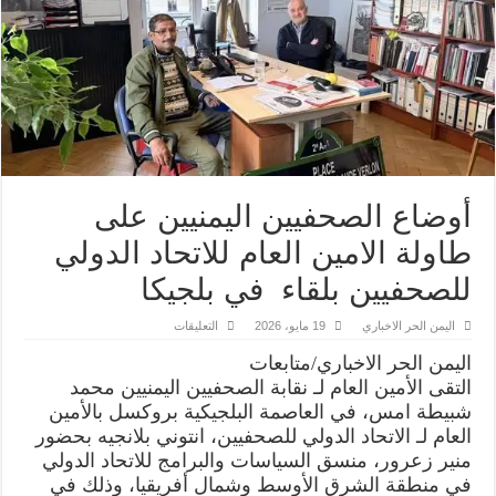
أوضاع الصحفيين اليمنيين على
طاولة الامين العام للاتحاد الدولي
للصحفيين بلقاء في بلجيكا
على
اليمن الحر الاخباري
19 مايو، 2026
التعليقات
أوضاع
الصحفيين
اليمن الحر الاخباري/متابعات
اليمنيين
على
التقى الأمين العام لـ نقابة الصحفيين اليمنيين محمد
طاولة
شبيطة امس، في العاصمة البلجيكية بروكسل بالأمين
الامين
العام
العام لـ الاتحاد الدولي للصحفيين، انتوني بلانجيه بحضور
للاتحاد
الدولي
منير زعرور، منسق السياسات والبرامج للاتحاد الدولي
للصحفيين
في منطقة الشرق الأوسط وشمال أفريقيا، وذلك في
بلقاء