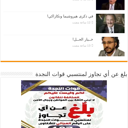
في ذكرى هيروشيما ونكازاكي!
خــيار الحــل!
بلغ عن أي تجاوز لمنتسبي قوات النجدة