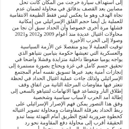
إلى استهداف سيارة خرجت من المكان كانت تحل
مصابين بعد القصف بدقائق في محاولة لضمان عدم
نجاة الهدف وهو ما يعكس ليس فقط الطبيعة الانتقامية
للعملية بل أيضا حجم القلق الإسرائيلي من إمكانية
فشلها مرة أخرى خصوصا وأن الحداد سبق أن نجا من
محاولات اغتيال عديدة منذ أعوام 2009 و2012 و2021
وصولا إلى الحرب الأخيرة
توقيت العملية لا يبدو منفصلا عن الأزمة السياسية
والعسكرية التي تعيشها حكومة بنيامين نتنياهو الذي
يواجه يوميا ضغوطا داخلية متزايدة وفشلا واضحا في
تحقيق حسم كامل في غزة ويحتاج بصورة مستمرة إلى
إنجازات أمنية يعيد عبرها تسويق نفسه أمام المجتمع
الإسرائيلي ولذلك جاءت عملية اغتيال الحداد في لحظة
تتعثر فيها مفاوضات المرحلة الثانية من اتفاق وقف
إطلاق النار وتتصاعد فيها الاتهامات لنتنياهو بالسعي إلى
إطالة أمد الحرب لأسباب سياسية وشخصية
وفق هذا التصور يمكن فهم الإصرار الإسرائيلي على
ربط الحداد بعرقلة المفاوضات ومحاولة تصوير اغتياله
كخطوة ضرورية لفتح الطريق أمام التهدئة بينما تبدو
الحقيقة أقرب إلى محاولة دفع المقاومة نحو رد
عسكري يعيد إشعال المواجهة ويمنح تل أبيب مبررا