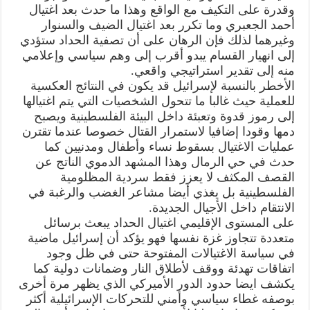
وقدرة على التكيف مع الواقع وهذا ما حدث بعد اغتيال
أحمد الجعبري وما تكرر بعد اغتيال الضيف والسنوار
وغيرهما لذلك فإن الرهان على أن تصفية الحداد ستؤدي
إلى انهيار القسام يبدو أقرب إلى وهم سياسي وإعلامي
منه إلى تقدير استراتيجي واقعي.
الأخطر بالنسبة لإسرائيل قد يكون في النتائج العكسية
للعملية حيث غالبا ما تتحول الشخصيات التي يتم اغتيالها
إلى رموز قدوة وتعبئة داخل البيئة الفلسطينية ويصبح
دمها وقودا إضافيا لاستمرار القتال خصوصا عندما تقترن
عمليات الاغتيال بسقوط نساء وأطفال ومدنيين كما
حدث في حي الرمال وهذا المشهد الدموي الناتج عن
القصف المكثف لا يعزز فقط سردية المظلومية
الفلسطينية بل يغذي أيضا مشاعر الغضب والرغبة في
الانتقام داخل الأجيال الجديدة.
على المستوى الإقليمي اغتيال الحداد يبعث برسائل
متعددة تتجاوز غزة نفسها فهو يؤكد أن إسرائيل ماضية
في سياسة الاغتيالات المفتوحة حتى في ظل وجود
اتفاقات تهدئة ووقف لأطلاق النار وضمانات دولية كما
يكشف ايضا حدود الدور الأميركي الذي يظهر مرة أخرى
بوصفه غطاء سياسي وأمني للتحركات الإسرائيلية أكثر