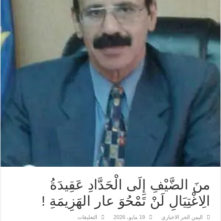
منَ الضَّيْفِ إِلَى الْحَدَّادِ عَقِيدَةُ
الِاغْتِيَالِ لَنْ تَمْحُوَ عار الهَزِيمَةِ !
على
اليمن الحر الاخباري
19 مايو، 2026
التعليقات