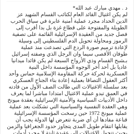
منَ
الضَّيْفِ
د . مهدي مبارك عبد الله*
إِلَى
الْحَدَّادِ
لم يكن اغتيال القائد العام لكتائب القسام الشهيد عز
عَقِيدَةُ
الدين الحداد مجرد عملية أمنية عابرة في سياق الحرب
الِاغْتِيَالِ
لَنْ
الطويلة والمفتوحة على قطاع غزة بل بدا أقرب إلى
تَمْحُوَ
عار
فصل جديد من العقيدة الإسرائيلية القائمة على تصفية
الهَزِيمَةِ
الرموز ومحاولة تحويل الدم الفلسطيني إلى وسيلة
!
مغلقة
لإعادة ترميم صورة الردع التي تصدعت منذ عملية
طوفان الأقصى سيما وان الرجل الذي وصفته إسرائيل
بـشبح القسام وذي الأرواح السبعة لم يكن قائدا ميدانيا
عاديا بل أحد آخر الوجوه المؤسسة داخل البنية
العسكرية لحركة حركة المقاومة الإسلامية حماس وأحد
أكثر العقول التصاقا بعملية إعادة بناء الجناح العسكري
بعد سلسلة الاغتيالات التي طالت الصف الأول من قادته
في العمق تبدو عملية الاغتيال امتدادا مباشرا لما يعرف
داخل الأدبيات السياسية والأمنية الإسرائيلية بعقدة ميونخ
وهي العقدة النفسية والسياسية التي تشكلت بعد عملية
عملية ميونخ 1972 حين رسخت المؤسسة الإسرائيلية
قناعة مفادها أن أي ضربة تتعرض لها الدولة يجب أن
يقابلها انتقام طويل المدى يتجاوز حدود الجغرافيا والزمن
بحيث تتحول الاغتيالات إلى عقيدة ثابتة لا مجرد أدوات