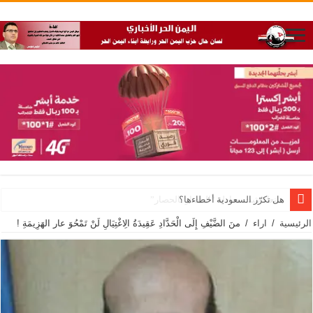
هل تكرّر السعودية أخطاءها؟
الرئيسية
/
اراء
/
منَ الضَّيْفِ إِلَى الْحَدَّادِ عَقِيدَةُ الِاغْتِيَالِ لَنْ تَمْحُوَ عار الهَزِيمَةِ !