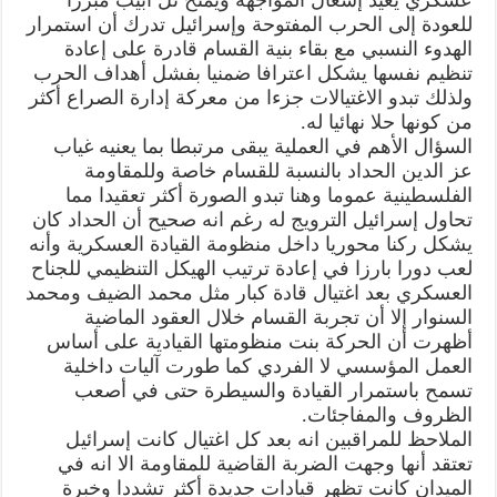
للعودة إلى الحرب المفتوحة وإسرائيل تدرك أن استمرار
الهدوء النسبي مع بقاء بنية القسام قادرة على إعادة
تنظيم نفسها يشكل اعترافا ضمنيا بفشل أهداف الحرب
ولذلك تبدو الاغتيالات جزءا من معركة إدارة الصراع أكثر
من كونها حلا نهائيا له.
السؤال الأهم في العملية يبقى مرتبطا بما يعنيه غياب
عز الدين الحداد بالنسبة للقسام خاصة وللمقاومة
الفلسطينية عموما وهنا تبدو الصورة أكثر تعقيدا مما
تحاول إسرائيل الترويج له رغم انه صحيح أن الحداد كان
يشكل ركنا محوريا داخل منظومة القيادة العسكرية وأنه
لعب دورا بارزا في إعادة ترتيب الهيكل التنظيمي للجناح
العسكري بعد اغتيال قادة كبار مثل محمد الضيف ومحمد
السنوار إلا أن تجربة القسام خلال العقود الماضية
أظهرت أن الحركة بنت منظومتها القيادية على أساس
العمل المؤسسي لا الفردي كما طورت آليات داخلية
تسمح باستمرار القيادة والسيطرة حتى في أصعب
الظروف والمفاجئات.
الملاحظ للمراقبين انه بعد كل اغتيال كانت إسرائيل
تعتقد أنها وجهت الضربة القاضية للمقاومة الا انه في
الميدان كانت تظهر قيادات جديدة أكثر تشددا وخبرة