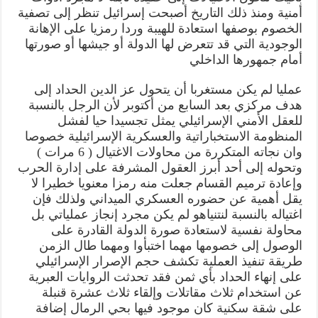
أمنية ومنذ ذلك التاريخ أصبحت إسرائيل تنظر إلى تصفية
الخصوم بوصفها استعادة للهيبة وردا رمزيا على الإهانة
الوجودية التي قد تتعرض لها الدولة أو جيشها أو صورتها
أمام جمهورها الداخلي
عمليا لم يكن مستغربا أن يتحول عز الدين الحداد إلى
هدف مركزي بعد السابع من أكتوبر لأن الرجل بالنسبة
للعقل الأمني الإسرائيلي يمثل تجسيدا حيا لفشل
المنظومة الاستخباراتية والعسكرية الإسرائيلية خصوصا
وان نجاته المتكررة من محاولات الاغتيال ( 6 مرات )
وتحوله إلى أحد أبرز العقول المشرفة على إدارة الحرب
وإعادة ترميم القسام جعلت منه رمزا معنويا خطيرا لا
يقل أهمية عن حضوره العسكري الميداني ولذلك فإن
اغتياله بالنسبة لنتنياهو لم يكن مجرد إنجاز عملياتي بل
محاولة نفسية لاستعادة صورة الدولة القادرة على
الوصول إلى خصومها مهما اختبأوا ومهما طال الزمن
طريقة تنفيذ العملية تكشف حجم الإصرار الإسرائيلي
على إنهاء الحداد بأي ثمن فقد تحدثت الروايات العبرية
عن استخدام ثلاث مقاتلات وإلقاء ثلاث عشرة قنبلة
على شقة سكنية كان موجود فيها بحي الرمال إضافة