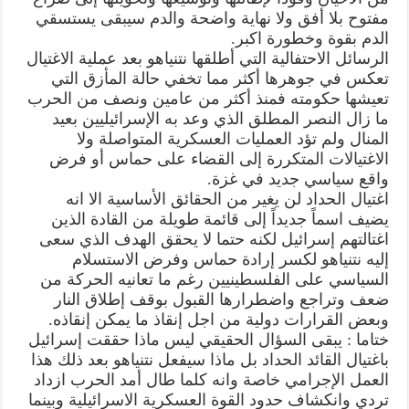
مفتوح بلا أفق ولا نهاية واضحة والدم سيبقى يستسقي
الدم بقوة وخطورة اكبر.
الرسائل الاحتفالية التي أطلقها نتنياهو بعد عملية الاغتيال
تعكس في جوهرها أكثر مما تخفي حالة المأزق التي
تعيشها حكومته فمنذ أكثر من عامين ونصف من الحرب
ما زال النصر المطلق الذي وعد به الإسرائيليين بعيد
المنال ولم تؤد العمليات العسكرية المتواصلة ولا
الاغتيالات المتكررة إلى القضاء على حماس أو فرض
واقع سياسي جديد في غزة.
اغتيال الحداد لن يغير من الحقائق الأساسية الا انه
يضيف اسماً جديداً إلى قائمة طويلة من القادة الذين
اغتالتهم إسرائيل لكنه حتما لا يحقق الهدف الذي سعى
إليه نتنياهو لكسر إرادة حماس وفرض الاستسلام
السياسي على الفلسطينيين رغم ما تعانيه الحركة من
ضعف وتراجع واضطرارها القبول بوقف إطلاق النار
وبعض القرارات دولية من اجل إنقاذ ما يمكن إنقاذه.
ختاما : يبقى السؤال الحقيقي ليس ماذا حققت إسرائيل
باغتيال القائد الحداد بل ماذا سيفعل نتنياهو بعد ذلك هذا
العمل الإجرامي خاصة وانه كلما طال أمد الحرب ازداد
تردي وانكشاف حدود القوة العسكرية الاسرائيلية وبينما