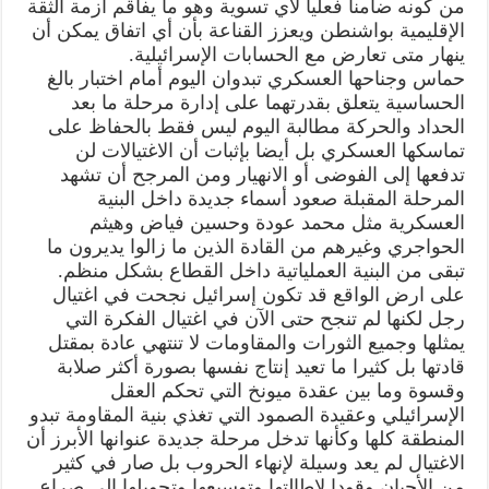
من كونه ضامنا فعليا لأي تسوية وهو ما يفاقم أزمة الثقة
الإقليمية بواشنطن ويعزز القناعة بأن أي اتفاق يمكن أن
ينهار متى تعارض مع الحسابات الإسرائيلية.
حماس وجناحها العسكري تبدوان اليوم أمام اختبار بالغ
الحساسية يتعلق بقدرتهما على إدارة مرحلة ما بعد
الحداد والحركة مطالبة اليوم ليس فقط بالحفاظ على
تماسكها العسكري بل أيضا بإثبات أن الاغتيالات لن
تدفعها إلى الفوضى أو الانهيار ومن المرجح أن تشهد
المرحلة المقبلة صعود أسماء جديدة داخل البنية
العسكرية مثل محمد عودة وحسين فياض وهيثم
الحواجري وغيرهم من القادة الذين ما زالوا يديرون ما
تبقى من البنية العملياتية داخل القطاع بشكل منظم.
على ارض الواقع قد تكون إسرائيل نجحت في اغتيال
رجل لكنها لم تنجح حتى الآن في اغتيال الفكرة التي
يمثلها وجميع الثورات والمقاومات لا تنتهي عادة بمقتل
قادتها بل كثيرا ما تعيد إنتاج نفسها بصورة أكثر صلابة
وقسوة وما بين عقدة ميونخ التي تحكم العقل
الإسرائيلي وعقيدة الصمود التي تغذي بنية المقاومة تبدو
المنطقة كلها وكأنها تدخل مرحلة جديدة عنوانها الأبرز أن
الاغتيال لم يعد وسيلة لإنهاء الحروب بل صار في كثير
من الأحيان وقودا لإطالتها وتوسيعها وتحويلها إلى صراع