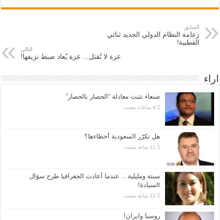
السابق
زعامة النظام الدولي الجديد ثنائي
القطبية!
التالي
غزة لا تُقتل… غزة يُعاد ضبط نزيفها!
اراء
صنعاء تثبت معادلة “الحصار بالحصار”
هل تكرّر السعودية أخطاءها؟
سبتة ومليلية… عندما أعادت الجغرافيا طرح سؤال
السيادة!
روسيا وايران!