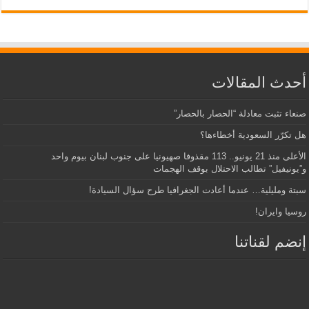
أحدث المقالات
صنعاء تثبت معادلة “الحصار بالحصار”
هل تكرّر السعودية أخطاءها؟
الأعلى منذ 21 يونيو.. 113 مقذوفا صهيونيا على جنوب لبنان بيوم واحد
و”يونيفيل” تطالب الاحتلال بوقف الهجمات
سبتة ومليلية… عندما أعادت الجغرافيا طرح سؤال السيادة!
روسيا وايران!
إنضم لقناتنا