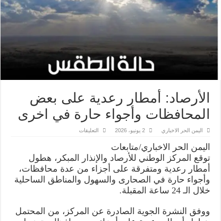
الأرصاد: أمطار رعدية على بعض
المحافظات وأجواء حارة في اخرى
على
اليمن الحر الاخباري
2 يونيو، 2026
التعليقات
الأرصاد:
أمطار
اليمن الحر الاخباري/متابعات
رعدية
على
توقع المركز الوطني للأرصاد والإنذار المبكر، هطول
بعض
أمطار رعدية ومتفرقة على أجزاء من عدة محافظات،
المحافظات
وأجواء
وأجواء حارة في الصحارى والسهول والمناطق الساحلية
حارة
في
خلال الـ 24 ساعة المقبلة.
اخرى
مغلقة
ووفق النشرة الجوية الصادرة عن المركز، من المحتمل