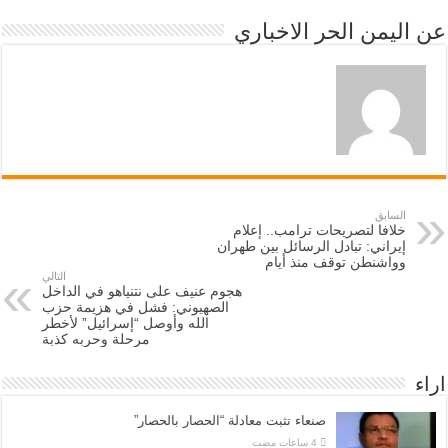
عن اليمن الحر الاخباري
السابق
خلافا لتصريحات ترامب.. إعلام
إيراني: تبادل الرسائل بين طهران
وواشنطن توقف منذ أيام
التالي
هجوم عنيف على نتنياهو في الداخل
الصهيوني: فشل في هزيمة حزب
الله وأوصل “إسرائيل” لأخطر
مرحلة وحربه كذبة
اراء
صنعاء تثبت معادلة “الحصار بالحصار”