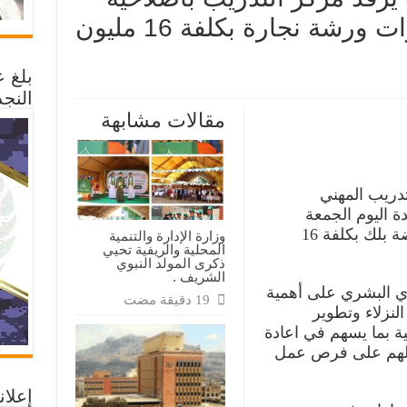
الحديدة بتجهيزات وأدوات ورشة نجارة بكلفة 16 مليون
بلغ 
ى
النجد
دوق
ية
مقالات مشابهة
مهارات
فد
كز
تدريب
صلاحية
حديدة
تدريب المهني
جهيزات
دوات
ة اليوم الجمعة
شة
ارة
بتجهيزات وأدوات ورشة نجارة وبياضة بلك بكلفة 16
وزارة الإدارة والتنمية
لفة
المحلية والريفية تحيي
ذكرى المولد النبوي
يون
الشريف .
ال
لقة
ي البشري على أهمية
لنزلاء وتطوير
ة بما يسهم في اعادة
ولهم على فرص عمل
إعلان