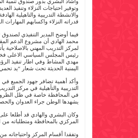
وأشاد البشري بدور صندوق تنمية ا
وتوفير احتياجات النزلاء وتنفيذ العد
والانشطة التدريبية والتاهيلية الهادفة
قدراته النزلاء واكسابهم المهارات ال
فيما أوضح المدير التنفيذي لصندوق ت
محمد الهادي أن مشروع الدعم المق
لمركز التدريب المهني بالاصلاحية يأ
رئيس المجلس السياسي الاعلى فخا
مهدي المشاط وفي اطار تنفيذ الرؤية 
اليمنية الحديثة تحت شعار “يد تحمي 
وأكد أهمية تضافر جهود الجميع في ا
التدريبية والتأهيلية في مركز التدريب
في المحافظة خاصة في ظل الظروف 
يشهدها الوطن جراء العدوان والحصا
وكان البشري والهادي قد أطلعا على
المركزي بالمحافظة ومتطلباته من ال
وتفقدا أقسام المركز واحتياجاته من 