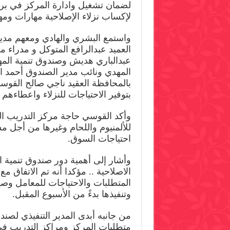
لضمان تشغيل وادارة المركز في برامج
لإكساب نزلاء الإصلاحية مهارات ومه
واستمع البشري والهادي ومعهم مدير
العميد عبدالرافع المتوكل و مدراء 
عبدالباري هديش وصندوق تنمية المه
المهدي ونائب مدير الصندوق أحمد ال
بالمحافظة العقيد ناجي صالح القوسي
بتوفير الاحتياجات للنزلاء واعطاءه
وأكد القوسي حاجة مركز التدريب ا
للألمنيوم واللحام وغيرها من أجل م
احتياجات السوق.
وأشار إلى أهمية دور صندوق تنمية ا
الاصلاحية .. مؤكدا أنه تم الاتفاق
المتطلبات والاحتياجات للمعامل وصي
وتنفيذها بدءً من الأسبوع المقبل.
من جانبه أبدى المدير التنفيذي لصند
متطلبات المركز ومراكز التدريب 