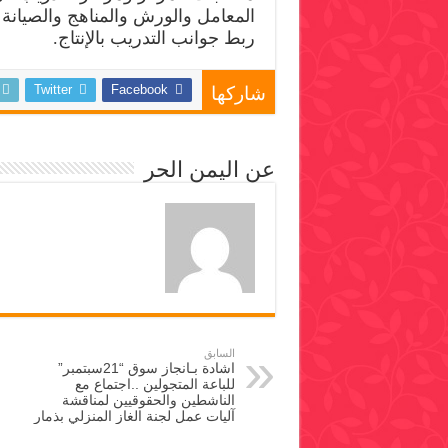
المعامل والورش والمناهج والصيانة 
ربط جوانب التدريب بالإنتاج.
Twitter
Facebook
شاركها
عن اليمن الحر
السابق
اشادة بـانجاز سوق “21سبتمبر”
للباعة المتجولين ..اجتماع مع
الناشطين والحقوقيين لمناقشة
آليات عمل لجنة الغاز المنزلي بذمار