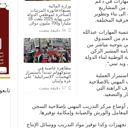
لمهارات في دعم
وزارة المالية
يد من المشاريع
بصنعاء:فاتورة المرتبات
 الى بناء وتطوير
المتأخرة لموظفي الدولة
حتى نهاية 2025 بلغت 18
حرفية المختلفة.
ملياراً و700 مليون دولار.
نمية المهارات عبدالله
دم من الصندوق
تي بتوجيه مباشر من
مة المشير الركن
الوطنية لبناء الدولة
ويد تبني”.
مظاهرة غاضبة في
ستوكهولم تنديداً باستمرار
ستمرار العملية
الهجمات “الإسرائيلية” على
غزة ولبنان
 المهني بالاصلاحية
الراهنة التي
تابع
ر والتصعيد.
 أوضاع مركز التدريب المهني بإصلاحية السجن
معامل والورش والصيانة وإمكانية توفيرها.
تجهيزات وكذا توفير مواد التدريب ووسائل الإنتاج