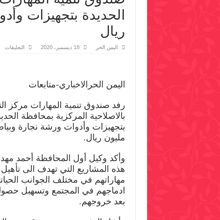
ريال
عل
اليمن الحر
18 ديسمبر، 2020
التعليقات
صن
تنم
ال
ير
مر
اليمن الحرالاخباري-متابعات
ال
با
ال
رفد صندوق تنمية المهارات مركز ال
بت
وأ
بالاصلاحية المركزية بمحافظة الحديد
ور
نج
بك
مليون ريال.
16
مل
ري
مغ
وأكد وكيل أول المحافظة أحمد مهد
هذه المشاريع التي تهدف الى تأهيل ا
مهاراتهم في مختلف الجوانب الحياتي
ادماجهم في المجتمع وتسهيل حص
بعد خروجهم.