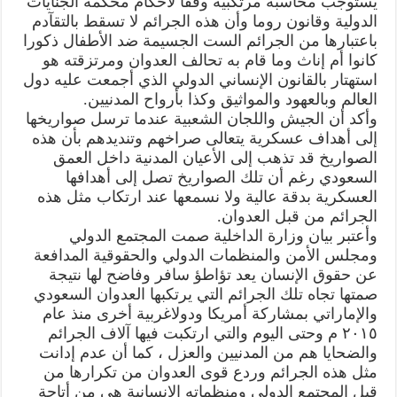
يستوجب محاسبة مرتكبيه وفقا لأحكام محكمة الجنايات
الدولية وقانون روما وأن هذه الجرائم لا تسقط بالتقآدم
باعتبارها من الجرائم الست الجسيمة ضد الأطفال ذكورا
كانوا أم إناث وما قام به تحالف العدوان ومرتزقته هو
استهتار بالقانون الإنساني الدولي الذي أجمعت عليه دول
العالم وبالعهود والمواثيق وكذا بأرواح المدنيين.
وأكد أن الجيش واللجان الشعبية عندما ترسل صواريخها
إلى أهداف عسكرية يتعالى صراخهم وتنديدهم بأن هذه
الصواريخ قد تذهب إلى الأعيان المدنية داخل العمق
السعودي رغم أن تلك الصواريخ تصل إلى أهدافها
العسكرية بدقة عالية ولا نسمعها عند ارتكاب مثل هذه
الجرائم من قبل العدوان.
وأعتبر بيان وزارة الداخلية صمت المجتمع الدولي
ومجلس الأمن والمنظمات الدولي والحقوقية المدافعة
عن حقوق الإنسان يعد تؤاطؤ سافر وفاضح لها نتيجة
صمتها تجاه تلك الجرائم التي يرتكبها العدوان السعودي
والإماراتي بمشاركة أمريكا ودولاغربية أخرى منذ عام
٢٠١٥ م وحتى اليوم والتي ارتكبت فيها آلاف الجرائم
والضحايا هم من المدنيين والعزل ، كما أن عدم إدانت
مثل هذه الجرائم وردع قوى العدوان من تكرارها من
قبل المجتمع الدولي ومنظماته الإنسانية هي من أتاحة