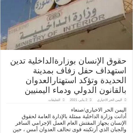
حقوق الإنسان بوزارةالداخلية تدين
استهداف حفل زفاف بمدينة
الحديدة وتؤكد استهتارالعدوان
بالقانون الدولي ودماء اليمنيين
على
اليمن الحر الاخباري
2 يناير، 2021
التعليقات
حقوق
الإنسان
اليمن الحر الاخباري/صنعاء
بوزارةالداخلية
تدين
أدانت وزارة الداخلية ممثلة بالإدارة العامة لحقوق
استهداف
الإنسان بجهاز المفتش العام العمل الإجرامي السافر
حفل
زفاف
والجبان الذي أرتكبته قوى تحالف العدوان أمس ، حين
بمدينة