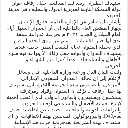
الحديدة
استهدف الطيران وبقذائف المدفعية حفل زفاف جوار
وتؤكد
جولة السمكة التابعة لمديرية الحوك والصليف في مدينة
استهتارالعدوان
بالقانون
الحديدة.
الدولي
ودماء
وأشار بيان صادر عن الإدارة العامة لحقوق الإنسان
اليمنيين
بجهاز المفتش العام بالداخلية إلى أن العدوان استهل أيام
مغلقة
العام الميلادي الجديد ٢٠٢١ م بجريمة عدوانية بشعة
يندى لها جبين الإنسانية .. وتنم عن مدى الحقد الدفين
الذي يحمله العدوان تجاه الشعب اليمني خاصة عندما
يستهدف العدوان وأدواته حفل زفاف لا يتواجد فيه سوى
الأطفال والنساء خلف عددا كبيرا من الشهداء و
الجرحى.
ولفت البيان الذي وزعته وزارة الداخلية على وسائل
الإعلام إلى أن تحالف العدوان السعودي الإماراتي
الأمريكي والصهيوني بهذه الجريمة القذرة التي استهدف
بها حفل زفاف .. تؤكد أن العدوان وقواه ومرتزقته
يستخفون ويستهترون بالقانون الدولي الذي أعطى أهمية
كبيرة لحماية الأطفال والنساء في اوقات الحروب
والنزاعات الدولية والداخلية .. حيث تنص اتفاقيات جنيف
لعام1949 والبروتوكولين الملحقين لهذه الإتفاقيات أن اي
استهداف لهذه الشريحة يعدجريمة حرب ضدالإنسانية